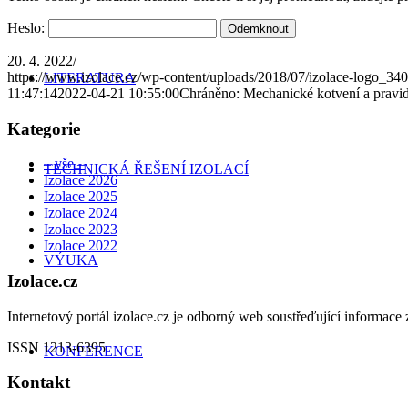
Heslo:
20. 4. 2022
/
https://www.izolace.cz/wp-content/uploads/2018/07/izolace-logo_34
LITERATURA
11:47:14
2022-04-21 10:55:00
Chráněno: Mechanické kotvení a pravidl
Kategorie
– vše –
TECHNICKÁ ŘEŠENÍ IZOLACÍ
Izolace 2026
Izolace 2025
Izolace 2024
Izolace 2023
Izolace 2022
VÝUKA
Izolace.cz
Internetový portál izolace.cz je odborný web soustřeďující informace z
ISSN 1213-6395
KONFERENCE
Kontakt