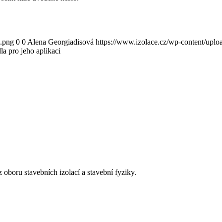
0.png
0
0
Alena Georgiadisová
https://www.izolace.cz/wp-content/uplo
a pro jeho aplikaci
 oboru stavebních izolací a stavební fyziky.