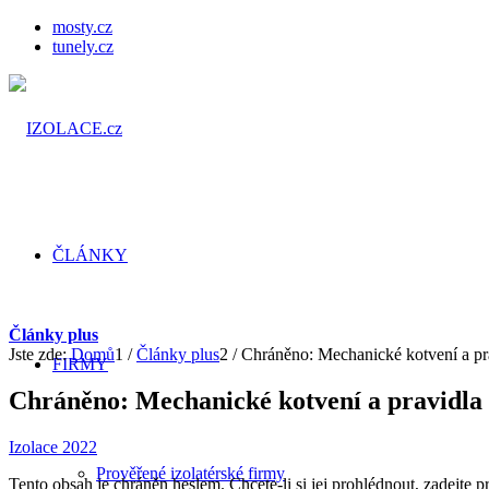
mosty.cz
tunely.cz
ČLÁNKY
Články plus
Jste zde:
Domů
1
/
Články plus
2
/
Chráněno: Mechanické kotvení a pra
FIRMY
Chráněno: Mechanické kotvení a pravidla 
Izolace 2022
Prověřené izolatérské firmy
Tento obsah je chráněn heslem. Chcete-li si jej prohlédnout, zadejte 