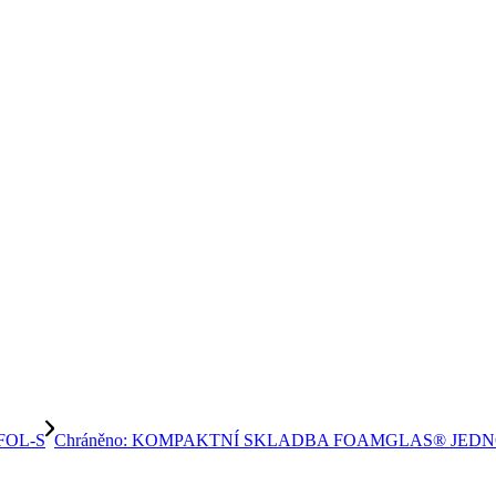
AFOL-S
Chráněno: KOMPAKTNÍ SKLADBA FOAMGLAS® JEDNO