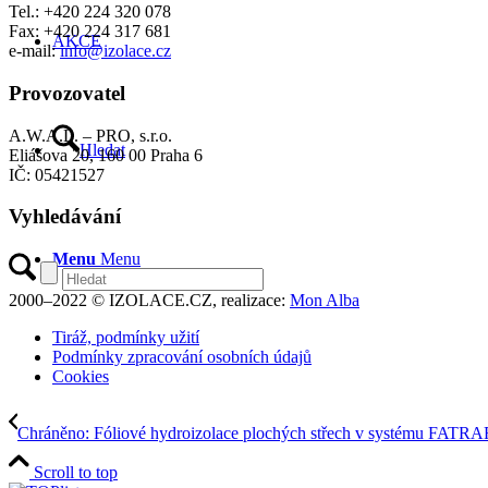
Tel.: +420 224 320 078
Fax: +420 224 317 681
AKCE
e-mail:
info@izolace.cz
Provozovatel
A.W.A.L. – PRO, s.r.o.
Hledat
Eliášova 20, 160 00 Praha 6
IČ: 05421527
Vyhledávání
Menu
Menu
2000–2022 © IZOLACE.CZ, realizace:
Mon Alba
Tiráž, podmínky užití
Podmínky zpracování osobních údajů
Cookies
Chráněno: Fóliové hydroizolace plochých střech v systému FATR
Scroll to top