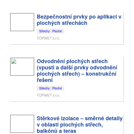
Bezpečnostní prvky po aplikaci v
plochých střechách
Střechy
/
Ploché
TOPWET s.r.o.
Odvodnění plochých střech
(vpusti a další prvky odvodnění
plochých střech) – konstrukční
řešení
Střechy
/
Ploché
TOPWET s.r.o.
Stěrkové izolace – směrné detaily
v oblasti plochých střech,
balkónů a teras