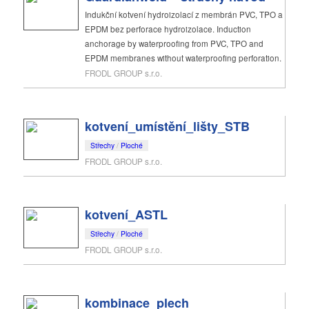
Indukční kotvení hydroizolací z membrán PVC, TPO a
EPDM bez perforace hydroizolace. Induction
anchorage by waterproofing from PVC, TPO and
EPDM membranes without waterproofing perforation.
FRODL GROUP s.r.o.
kotvení_umístění_lišty_STB
Střechy
/
Ploché
FRODL GROUP s.r.o.
kotvení_ASTL
Střechy
/
Ploché
FRODL GROUP s.r.o.
kombinace_plech