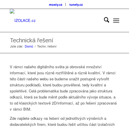
mosty.cz
tunely.cz
Technická řešení
Jste zde:
Domů
/
Techn. řešení
V rámci našeho digitálního světa je obrovské množství
informací, které jsou různě roztříštěné a různě kvalitní. V rámci
této části našeho webu se budeme snažit postupně vytvořit
strukturu podkladů, které budou prověřené, tedy kvalitní a
spolehlivé. Celá problematika bude zpracována jako struktura
odkazů, která se bude měnit podle aktuálního vývoje situace, a
to od klasických textově 2D/informací, až po řešení zpracovaná
v rámci BIM.
Zde najdete odkazy na řešení od jednotlivých výrobních a
dodavatelských firem, které budou řešit určitou část izolačních