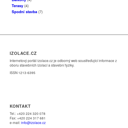
Terasy
(4)
Spodní stavba
(7)
IZOLACE.CZ
Internetový portál izolace.cz je odborný web soustřeďující informace z
oboru stavebních izolací a stavební fyziky.
ISSN 1213-6395
KONTAKT
Tel.: +420 224 320 078
Fax: +420 224 317 681
e-mail:
info@izolace.cz