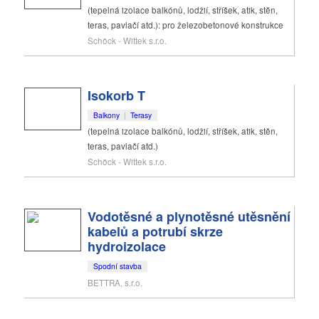
(tepelná izolace balkónů, lodžií, stříšek, atik, stěn,
teras, pavlačí atd.): pro železobetonové konstrukce
Schöck - Wittek s.r.o.
Isokorb T
Balkony
|
Terasy
(tepelná izolace balkónů, lodžií, stříšek, atik, stěn,
teras, pavlačí atd.)
Schöck - Wittek s.r.o.
Vodotěsné a plynotěsné utěsnění
kabelů a potrubí skrze
hydroizolace
Spodní stavba
BETTRA, s.r.o.