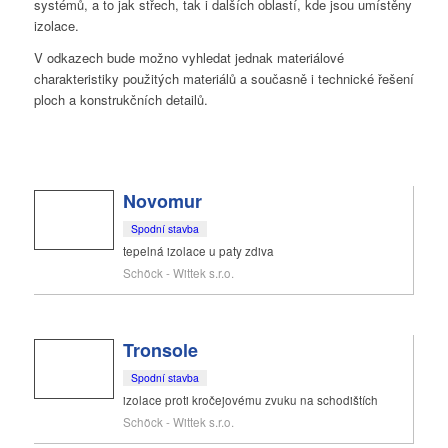
systémů, a to jak střech, tak i dalších oblastí, kde jsou umístěny
izolace.
V odkazech bude možno vyhledat jednak materiálové
charakteristiky použitých materiálů a současně i technické řešení
ploch a konstrukčních detailů.
Novomur
Spodní stavba
tepelná izolace u paty zdiva
Schöck - Wittek s.r.o.
Tronsole
Spodní stavba
izolace proti kročejovému zvuku na schodištích
Schöck - Wittek s.r.o.