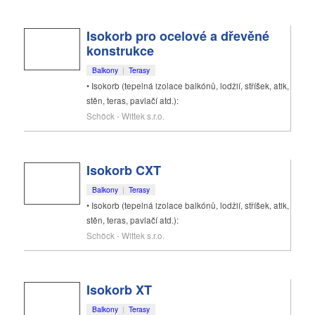
Isokorb pro ocelové a dřevěné
konstrukce
Balkony
|
Terasy
• Isokorb (tepelná izolace balkónů, lodžií, stříšek, atik,
stěn, teras, pavlačí atd.):
Schöck - Wittek s.r.o.
Isokorb CXT
Balkony
|
Terasy
• Isokorb (tepelná izolace balkónů, lodžií, stříšek, atik,
stěn, teras, pavlačí atd.):
Schöck - Wittek s.r.o.
Isokorb XT
Balkony
|
Terasy