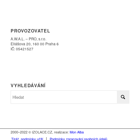
PROVOZOVATEL
A.W.A.L. – PRO, s.r.o.
Eliášova 20, 160 00 Praha 6
IČ: 05421527
VYHLEDÁVÁNÍ
2000–2022 © IZOLACE.CZ, realizace:
Mon Alba
Tiráž, podmínky užití
Podmínky zpracování osobních údajů