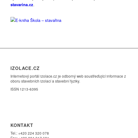
stavarina
.cz
.
IZOLACE.CZ
Internetový portál izolace.cz je odborný web soustřeďující informace z
oboru stavebních izolací a stavební fyziky.
ISSN 1213-6395
KONTAKT
Tel.: +420 224 320 078
Fax: +420 224 317 681