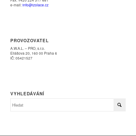
e-mail:
info@izolace.cz
PROVOZOVATEL
A.W.A.L. – PRO, s.r.o.
Eliášova 20, 160 00 Praha 6
IČ: 05421527
VYHLEDÁVÁNÍ