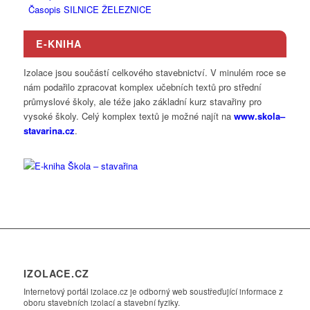
Časopis SILNICE ŽELEZNICE
E-KNIHA
Izolace jsou součástí celkového stavebnictví. V minulém roce se
nám podařilo zpracovat komplex učebních textů pro střední
průmyslové školy, ale téže jako základní kurz stavařiny pro
vysoké školy. Celý komplex textů je možné najít na
www.
skola
–
stavarina
.cz
.
IZOLACE.CZ
Internetový portál izolace.cz je odborný web soustřeďující informace z
oboru stavebních izolací a stavební fyziky.