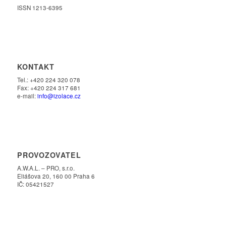
ISSN 1213-6395
KONTAKT
Tel.: +420 224 320 078
Fax: +420 224 317 681
e-mail:
info@izolace.cz
PROVOZOVATEL
A.W.A.L. – PRO, s.r.o.
Eliášova 20, 160 00 Praha 6
IČ: 05421527