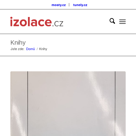
mosty.cz
tunely.cz
Knihy
Jste zde:
Domů
/
Knihy