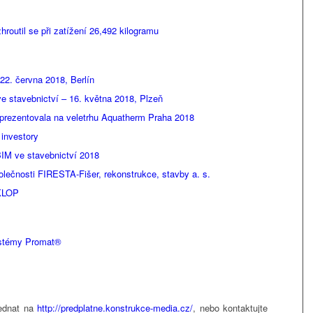
routil se při zatížení 26,492 kilogramu
2. června 2018, Berlín
 stavebnictví – 16. května 2018, Plzeň
prezentovala na veletrhu Aquatherm Praha 2018
investory
IM ve stavebnictví 2018
ečnosti FIRESTA-Fišer, rekonstrukce, stavby a. s.
ČKLOP
ystémy Promat®
ednat na
http://predplatne.konstrukce-media.cz/
, nebo kontaktujte