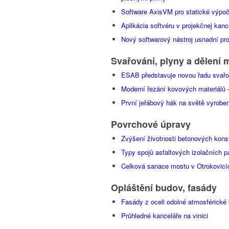
Software AxisVM pro statické výpoč
Aplikácia softvéru v projekčnej kan
Nový softwarový nástroj usnadní pr
Svařování, plyny a dělení 
ESAB představuje novou řadu svař
Moderní řezání kovových materiálů 
První jeřábový hák na světě vyrobe
Povrchové úpravy
Zvýšení životnosti betonových konst
Typy spojů asfaltových izolačních pá
Celková sanace mostu v Otrokovicí
Opláštění budov, fasády
Fasády z oceli odolné atmosférické ko
Průhledné kanceláře na vinici