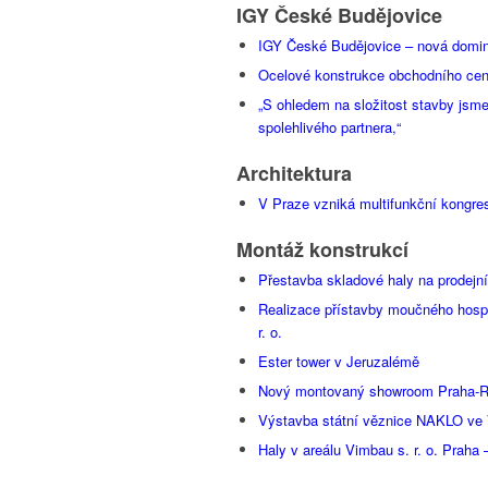
IGY České Budějovice
IGY České Budějovice – nová domin
Ocelové konstrukce obchodního cen
„S ohledem na složitost stavby jsme
spolehlivého partnera,“
Architektura
V Praze vzniká multifunkční kongre
Montáž konstrukcí
Přestavba skladové haly na prodejní
Realizace přístavby moučného hosp
r. o.
Ester tower v Jeruzalémě
Nový montovaný showroom Praha‑
Výstavba státní věznice NAKLO ve
Haly v areálu Vimbau s. r. o. Praha 