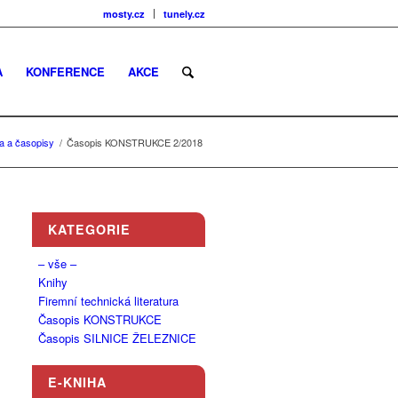
mosty.cz
tunely.cz
A
KONFERENCE
AKCE
ra a časopisy
/
Časopis KONSTRUKCE 2/2018
KATEGORIE
– vše –
Knihy
Firemní technická literatura
Časopis KONSTRUKCE
Časopis SILNICE ŽELEZNICE
E-KNIHA