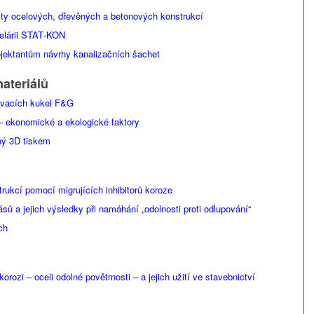
ty ocelových, dřevěných a betonových konstrukcí
celárii STAT‑KON
ojektantům návrhy kanalizačních šachet
materiálů
ovacích kukel F&G
– ekonomické a ekologické faktory
ný 3D tiskem
rukcí pomocí migrujících inhibitorů koroze
sů a jejich výsledky při namáhání „odolnosti proti odlupování“
ch
rozi – oceli odolné povětrnosti – a jejich užití ve stavebnictví