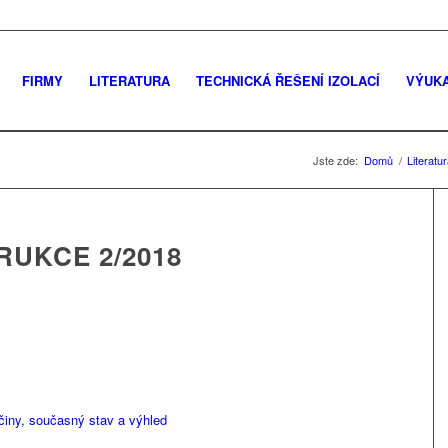
FIRMY
LITERATURA
TECHNICKÁ ŘEŠENÍ IZOLACÍ
VÝUK
Jste zde:
Domů
/
Literatu
RUKCE 2/2018
činy, současný stav a výhled