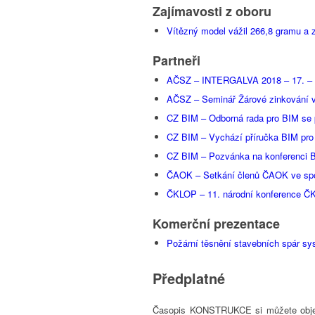
Zajímavosti z oboru
Vítězný model vážil 266,8 gramu a zh
Partneři
AČSZ – INTERGALVA 2018 – 17. – 2
AČSZ – Seminář Žárové zinkování ve
CZ BIM – Odborná rada pro BIM se 
CZ BIM – Vychází příručka BIM pro 
CZ BIM – Pozvánka na konferenci B
ČAOK – Setkání členů ČAOK ve spol
ČKLOP – 11. národní konference 
Komerční prezentace
Požární těsnění stavebních spár s
Předplatné
Časopis KONSTRUKCE si můžete obj