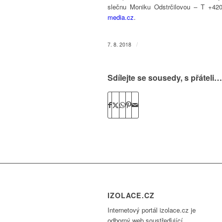
slečnu Moniku Odstrčilovou – T +4
media.cz
.
/
7. 8. 2018
Sdílejte se sousedy, s přáteli…
IZOLACE.CZ
Internetový portál izolace.cz je
odborný web soustřeďující