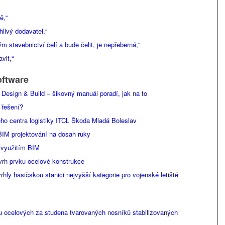
ě,“
ehlivý dodavatel,“
m stavebnictví čelí a bude čelit, je nepřeberná,“
vit,“
oftware
esign & Build – šikovný manuál poradí, jak na to
 řešení?
ého centra logistiky ITCL Škoda Mladá Boleslav
BIM projektování na dosah ruky
 využitím BIM
vrh prvku ocelové konstrukce
hasičskou stanici nejvyšší kategorie pro vojenské letiště
u ocelových za studena tvarovaných nosníků stabilizovaných