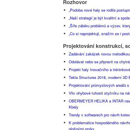
Rozhovor
„Podoba nové haly se rodila postupn
„Naší strategií je být kvalitní a spol
„Šíře záběru problémů a výzev, který
„Co si naprojektuji, snažím se i posta
Projektování konstrukcí, s
Zadávání zakázek novou metodikou D
Odolávat nebo se připravit na chytrá
Projekt haly Inovačního a tréninkov
Tekla Structures 2018, moderní 3D 
Projektování průmyslových areálů s
Vliv ohybové tuhosti styčníku na ná
OBERMEYER HELIKA a INTAR navrhly 
Kbely
Trendy v softwarech pro návrh kotev
K problematice hospodárného návrh
plošnými prvky