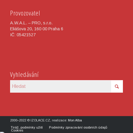
Provozovatel
A.W.A.L. – PRO, s.r.o.
Eliášova 20, 160 00 Praha 6
IČ: 05421527
Vyhledávání
2000–2022 © IZOLACE.CZ, realizace:
Mon Alba
Tiráž, podmínky užití
Podmínky zpracování osobních údajů
Cookies