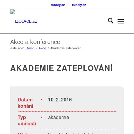
mosty.cz
tunely.cz
Akce a konference
Jste zde:
Domů
/
Akce
/
Akademie zateplování
AKADEMIE ZATEPLOVÁNÍ
Datum
•
10. 2. 2016
konání
Typ
•
akademie
události