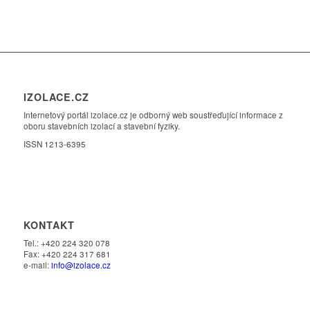
IZOLACE.CZ
Internetový portál izolace.cz je odborný web soustřeďující informace z
oboru stavebních izolací a stavební fyziky.
ISSN 1213-6395
KONTAKT
Tel.: +420 224 320 078
Fax: +420 224 317 681
e-mail:
info@izolace.cz