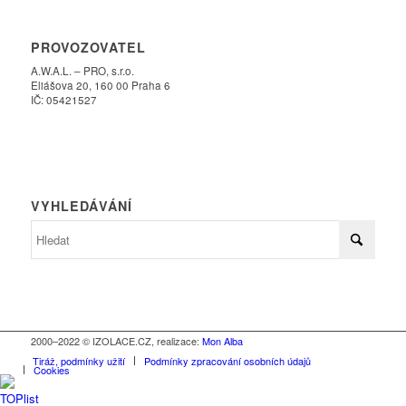
PROVOZOVATEL
A.W.A.L. – PRO, s.r.o.
Eliášova 20, 160 00 Praha 6
IČ: 05421527
VYHLEDÁVÁNÍ
2000–2022 © IZOLACE.CZ, realizace:
Mon Alba
Tiráž, podmínky užití
Podmínky zpracování osobních údajů
Cookies