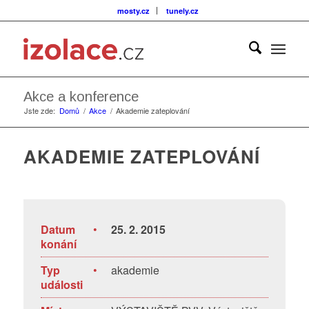
mosty.cz
tunely.cz
Akce a konference
Jste zde:
Domů
/
Akce
/
Akademie zateplování
AKADEMIE ZATEPLOVÁNÍ
Datum
•
25. 2. 2015
konání
Typ
•
akademie
události