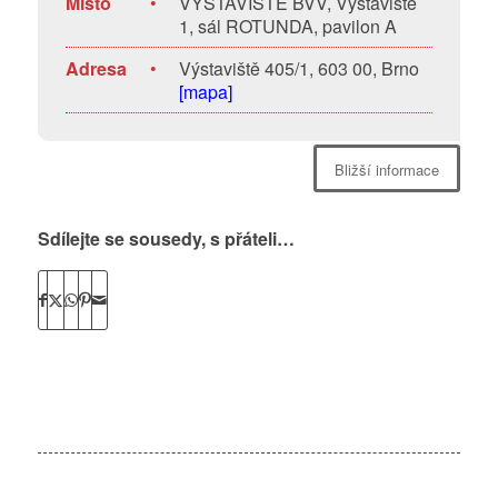
Místo
•
VÝSTAVIŠTĚ BVV, Výstaviště
1, sál ROTUNDA, pavilon A
Adresa
•
Výstaviště 405/1, 603 00, Brno
[mapa]
Bližší informace
Sdílejte se sousedy, s přáteli…