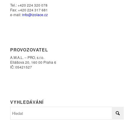
Tel.: +420 224 320 078
Fax: +420 224 317 681
e-mail:
info@izolace.cz
PROVOZOVATEL
A.W.A.L. – PRO, s.r.o.
Eliášova 20, 160 00 Praha 6
IČ: 05421527
VYHLEDÁVÁNÍ