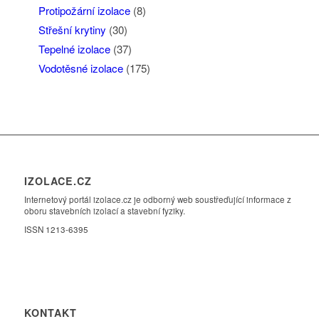
Protipožární izolace
(8)
Střešní krytiny
(30)
Tepelné izolace
(37)
Vodotěsné izolace
(175)
IZOLACE.CZ
Internetový portál izolace.cz je odborný web soustřeďující informace z
oboru stavebních izolací a stavební fyziky.
ISSN 1213-6395
KONTAKT