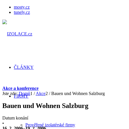
mosty.cz
tunely.cz
ČLÁNKY
Akce a konference
Jste zde:
Domů
1
/
Akce
2
/
Bauen und Wohnen Salzburg
FIRMY
Bauen und Wohnen Salzburg
Datum konání
•
Prověřené izolatérské firmy
16. 2. 2006–19. 2. 2006