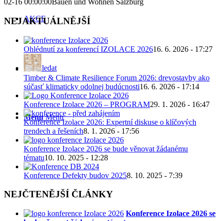
02-16 00:00:00
Bauen und Wohnen Salzburg
AKCE
NEJAKTUÁLNĚJŠÍ
Ohlédnutí za konferencí IZOLACE 2026
16. 6. 2026 - 17:27
Hledat
Timber & Climate Resilience Forum 2026: drevostavby ako
súčasť klimaticky odolnej budúcnosti
16. 6. 2026 - 17:14
Konference Izolace 2026 – PROGRAM
29. 1. 2026 - 16:47
Menu
Menu
Konference Izolace 2026: Expertní diskuse o klíčových
trendech a řešeních
8. 1. 2026 - 17:56
Konference Izolace 2026 se bude věnovat žádanému
tématu
10. 10. 2025 - 12:28
Konference Defekty budov 2025
8. 10. 2025 - 7:39
NEJČTENĚJŠÍ ČLÁNKY
Konference Izolace 2026 se