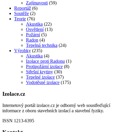
Zajímavosti
(59)
Reportáž
(6)
Soutěže
(2)
Teorie
(76)
Akustika
(22)
Osvětlení
(13)
Požární
(5)
Radon
(4)
Tepelná technika
(24)
Výrobky
(235)
Akustika
(4)
Izolace proti Radonu
(1)
Protipožární izolace
(8)
Střešní krytiny
(30)
Tepelné izolace
(37)
Vodotěsné izolace
(175)
Izolace.cz
Internetový portál izolace.cz je odborný web soustřeďující
informace z oboru stavebních izolací a stavební fyziky.
ISSN 1213-6395