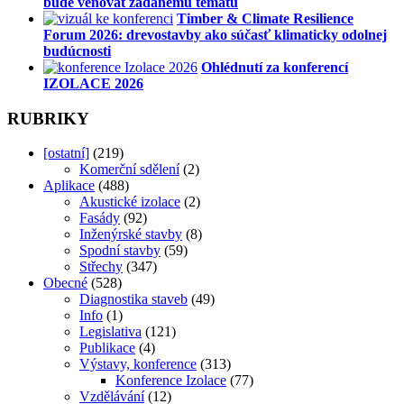
bude věnovat žádanému tématu
Timber & Climate Resilience
Forum 2026: drevostavby ako súčasť klimaticky odolnej
budúcnosti
Ohlédnutí za konferencí
IZOLACE 2026
RUBRIKY
[ostatní]
(219)
Komerční sdělení
(2)
Aplikace
(488)
Akustické izolace
(2)
Fasády
(92)
Inženýrské stavby
(8)
Spodní stavby
(59)
Střechy
(347)
Obecné
(528)
Diagnostika staveb
(49)
Info
(1)
Legislativa
(121)
Publikace
(4)
Výstavy, konference
(313)
Konference Izolace
(77)
Vzdělávání
(12)