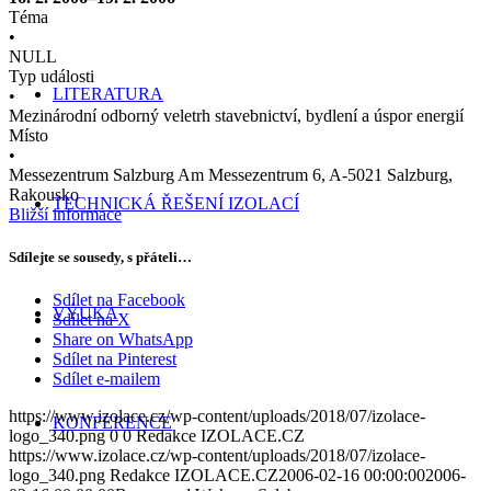
Téma
•
NULL
Typ události
LITERATURA
•
Mezinárodní odborný veletrh stavebnictví, bydlení a úspor energií
Místo
•
Messezentrum Salzburg Am Messezentrum 6, A-5021 Salzburg,
Rakousko
TECHNICKÁ ŘEŠENÍ IZOLACÍ
Bližší informace
Sdílejte se sousedy, s přáteli…
Sdílet na Facebook
VÝUKA
Sdílet na X
Share on WhatsApp
Sdílet na Pinterest
Sdílet e-mailem
https://www.izolace.cz/wp-content/uploads/2018/07/izolace-
KONFERENCE
logo_340.png
0
0
Redakce IZOLACE.CZ
https://www.izolace.cz/wp-content/uploads/2018/07/izolace-
logo_340.png
Redakce IZOLACE.CZ
2006-02-16 00:00:00
2006-