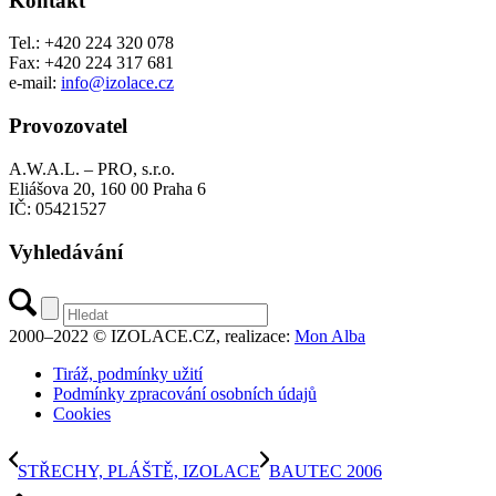
Kontakt
Tel.: +420 224 320 078
Fax: +420 224 317 681
e-mail:
info@izolace.cz
Provozovatel
A.W.A.L. – PRO, s.r.o.
Eliášova 20, 160 00 Praha 6
IČ: 05421527
Vyhledávání
2000–2022 © IZOLACE.CZ, realizace:
Mon Alba
Tiráž, podmínky užití
Podmínky zpracování osobních údajů
Cookies
STŘECHY, PLÁŠTĚ, IZOLACE
BAUTEC 2006