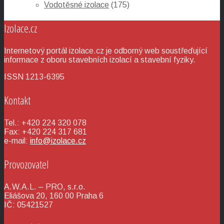
Vodotěsné izolace
(175)
Izolace.cz
Internetový portál izolace.cz je odborný web soustřeďující
informace z oboru stavebních izolací a stavební fyziky.
ISSN 1213-6395
Kontakt
Tel.: +420 224 320 078
Fax: +420 224 317 681
e-mail:
info@izolace.cz
Provozovatel
A.W.A.L. – PRO, s.r.o.
Eliášova 20, 160 00 Praha 6
IČ: 05421527