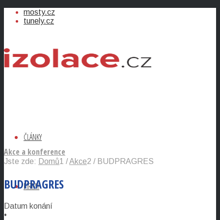
mosty.cz
tunely.cz
ČLÁNKY
Akce a konference
Jste zde:
Domů
1
/
Akce
2
/
BUDPRAGRES
BUDPRAGRES
FIRMY
Datum konání
•