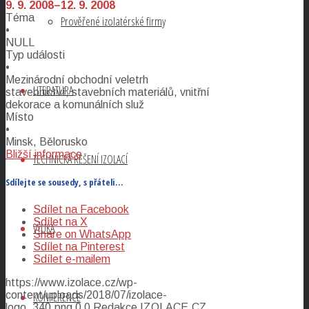
9. 9. 2008–12. 9. 2008
Téma
Prověřené izolatérské firmy
•
NULL
Typ události
•
Mezinárodní obchodní veletrh
LITERATURA
stavebnictví, stavebních materiálů, vnitřní
dekorace a komunálních služ
Místo
•
Minsk, Bělorusko
Bližší informace
TECHNICKÁ ŘEŠENÍ IZOLACÍ
Sdílejte se sousedy, s přáteli…
Sdílet na Facebook
Sdílet na X
VÝUKA
Share on WhatsApp
Sdílet na Pinterest
Sdílet e-mailem
https://www.izolace.cz/wp-
content/uploads/2018/07/izolace-
KONFERENCE
logo_340.png
0
0
Redakce IZOLACE.CZ