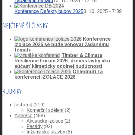
žádanému tématu
10. 10. 2025 - 12:28
Konference Defekty budov 2025
8. 10. 2025 - 7:39
NEJČTENĚJŠÍ ČLÁNKY
Konference
Izolace 2026 se bude věnovat žádanému
tématu
Timber & Climate
Resilience Forum 2026: drevostavby ako
súčasť klimaticky odolnej budúcnosti
Ohlédnutí za
konferencí IZOLACE 2026
RUBRIKY
[ostatní]
(219)
Komerční sdělení
(2)
Aplikace
(488)
Akustické izolace
(2)
Fasády
(92)
Inženýrské stavby
(8)