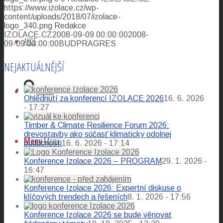
https://www.izolace.cz/wp-
content/uploads/2018/07/izolace-
logo_340.png
Redakce
IZOLACE.CZ
2008-09-09 00:00:00
2008-
AKCE
09-09 00:00:00
BUDPRAGRES
NEJAKTUÁLNĚJŠÍ
Hledat
Ohlédnutí za konferencí IZOLACE 2026
16. 6. 2026
- 17:27
Timber & Climate Resilience Forum 2026:
drevostavby ako súčasť klimaticky odolnej
Menu
Menu
budúcnosti
16. 6. 2026 - 17:14
Konference Izolace 2026 – PROGRAM
29. 1. 2026 -
16:47
Konference Izolace 2026: Expertní diskuse o
klíčových trendech a řešeních
8. 1. 2026 - 17:56
Konference Izolace 2026 se bude věnovat