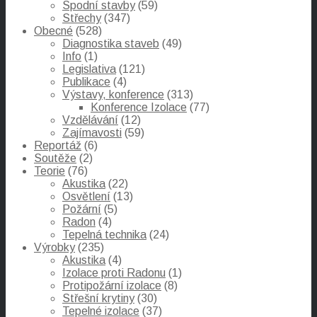
Spodní stavby
(59)
Střechy
(347)
Obecné
(528)
Diagnostika staveb
(49)
Info
(1)
Legislativa
(121)
Publikace
(4)
Výstavy, konference
(313)
Konference Izolace
(77)
Vzdělávání
(12)
Zajímavosti
(59)
Reportáž
(6)
Soutěže
(2)
Teorie
(76)
Akustika
(22)
Osvětlení
(13)
Požární
(5)
Radon
(4)
Tepelná technika
(24)
Výrobky
(235)
Akustika
(4)
Izolace proti Radonu
(1)
Protipožární izolace
(8)
Střešní krytiny
(30)
Tepelné izolace
(37)