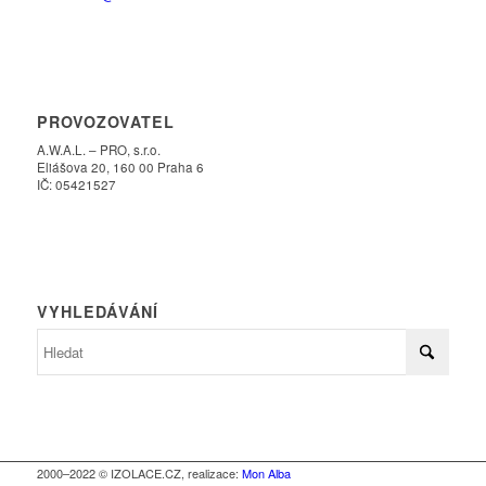
PROVOZOVATEL
A.W.A.L. – PRO, s.r.o.
Eliášova 20, 160 00 Praha 6
IČ: 05421527
VYHLEDÁVÁNÍ
2000–2022 © IZOLACE.CZ, realizace:
Mon Alba