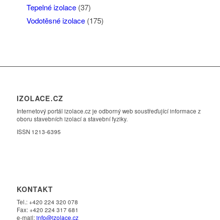
Tepelné izolace
(37)
Vodotěsné izolace
(175)
IZOLACE.CZ
Internetový portál izolace.cz je odborný web soustřeďující informace z
oboru stavebních izolací a stavební fyziky.
ISSN 1213-6395
KONTAKT
Tel.: +420 224 320 078
Fax: +420 224 317 681
e-mail:
info@izolace.cz