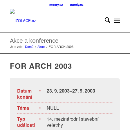
mosty.cz
tunely.cz
Akce a konference
Jste zde:
Domů
/
Akce
/
FOR ARCH 2003
FOR ARCH 2003
Datum
•
23. 9. 2003–27. 9. 2003
konání
Téma
•
NULL
Typ
•
14. mezinárodní stavební
události
veletrhy