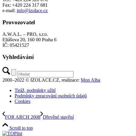
Fax: +420 224 317 681
e-mail:
info@izolace.cz
Provozovatel
A.W.A.L. – PRO, s.r.o.
Eliášova 20, 160 00 Praha 6
IČ: 05421527
Vyhledávání
2000–2022 © IZOLACE.CZ, realizace:
Mon Alba
Tiráž, podmínky užití
Podmínky zpracování osobních údajů
Cookies
FOR ARCH 2008
Dřevěné stavění
Scroll to top