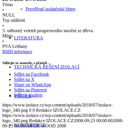
Téma
Prověřené izolatérské firmy
•
NULL
Typ události
•
3. odborný veletrh progresivního stavění ze dřeva
Místo
LITERATURA
•
PVA Letňany
Bližší informace
Sdílejte se sousedy, s přáteli…
TECHNICKÁ ŘEŠENÍ IZOLACÍ
Sdílet na Facebook
Sdílet na X
Share on WhatsApp
Sdílet na Pinterest
Sdílet e-mailem
VÝUKA
https://www.izolace.cz/wp-content/uploads/2018/07/izolace-
logo_340.png
0
0
Redakce IZOLACE.CZ
https://www.izolace.cz/wp-content/uploads/2018/07/izolace-
logo_340.png
Redakce IZOLACE.CZ
2008-09-23 00:00:00
2008-
KONFERENCE
09-23 00:00:00
FOR WOOD 2008