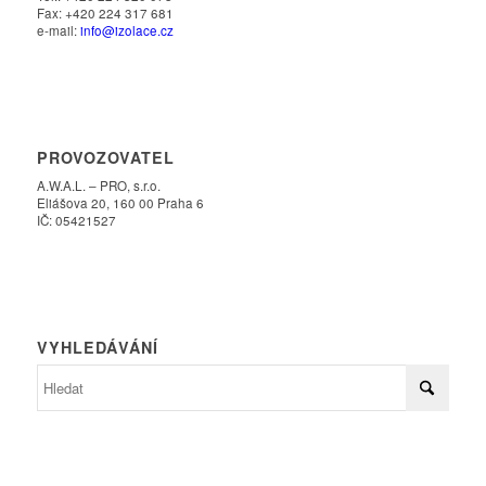
Fax: +420 224 317 681
e-mail:
info@izolace.cz
PROVOZOVATEL
A.W.A.L. – PRO, s.r.o.
Eliášova 20, 160 00 Praha 6
IČ: 05421527
VYHLEDÁVÁNÍ