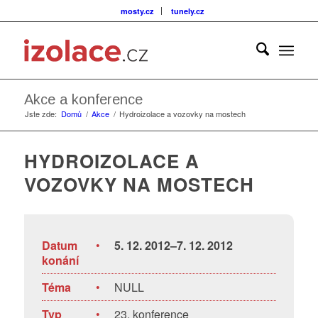
mosty.cz
tunely.cz
Akce a konference
Jste zde:
Domů
/
Akce
/
Hydroizolace a vozovky na mostech
HYDROIZOLACE A
VOZOVKY NA MOSTECH
Datum
•
5. 12. 2012–7. 12. 2012
konání
Téma
•
NULL
Typ
•
23. konference