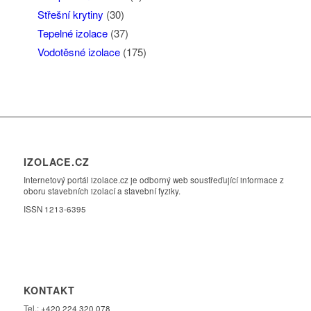
Střešní krytiny
(30)
Tepelné izolace
(37)
Vodotěsné izolace
(175)
IZOLACE.CZ
Internetový portál izolace.cz je odborný web soustřeďující informace z
oboru stavebních izolací a stavební fyziky.
ISSN 1213-6395
KONTAKT
Tel.: +420 224 320 078