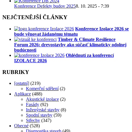
Konference Defekty budov 2025
8. 10. 2025 - 7:39
NEJČTENĚJŠÍ ČLÁNKY
Konference Izolace 2026 se
bude věnovat žádanému tématu
Timber & Climate Resilience
Forum 2026: drevostavby ako súčasť klimaticky odolnej
budúcnosti
Ohlédnutí za konferencí
IZOLACE 2026
RUBRIKY
[ostatní]
(219)
Komerční sdělení
(2)
Aplikace
(488)
Akustické izolace
(2)
Fasády
(92)
Inženýrské stavby
(8)
Spodní stavby
(59)
Střechy
(347)
Obecné
(528)
Diagnostika staveb
(49)