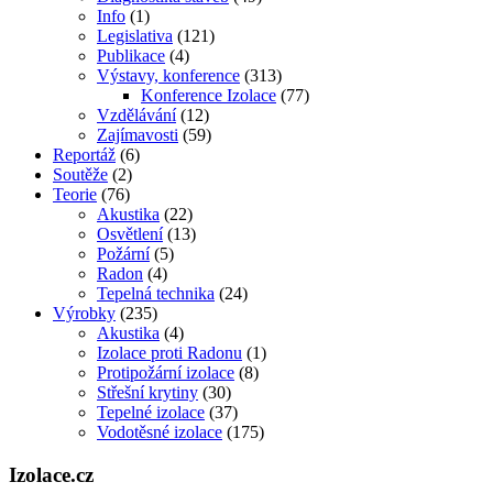
Info
(1)
Legislativa
(121)
Publikace
(4)
Výstavy, konference
(313)
Konference Izolace
(77)
Vzdělávání
(12)
Zajímavosti
(59)
Reportáž
(6)
Soutěže
(2)
Teorie
(76)
Akustika
(22)
Osvětlení
(13)
Požární
(5)
Radon
(4)
Tepelná technika
(24)
Výrobky
(235)
Akustika
(4)
Izolace proti Radonu
(1)
Protipožární izolace
(8)
Střešní krytiny
(30)
Tepelné izolace
(37)
Vodotěsné izolace
(175)
Izolace.cz