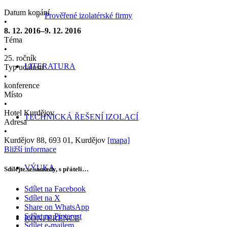
Datum konání
Prověřené izolatérské firmy
•
8. 12. 2016–9. 12. 2016
Téma
•
25. ročník
LITERATURA
Typ události
•
konference
Místo
•
Hotel Kurdějov
TECHNICKÁ ŘEŠENÍ IZOLACÍ
Adresa
•
Kurdějov 88, 693 01, Kurdějov
[mapa]
Bližší informace
VÝUKA
Sdílejte se sousedy, s přáteli…
Sdílet na Facebook
Sdílet na X
Share on WhatsApp
Sdílet na Pinterest
KONFERENCE
Sdílet e-mailem