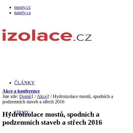
mosty.cz
tunely.cz
ČLÁNKY
Akce a konference
Jste zde:
Domů
1
/
Akce
2
/
Hydroizolace mostů, spodních a
podzemních staveb a střech 2016
FIRMY
Hydroizolace mostů, spodních a
podzemních staveb a střech 2016