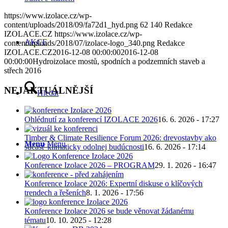
https://www.izolace.cz/wp-
content/uploads/2018/09/fa72d1_hyd.png
62
140
Redakce
IZOLACE.CZ
https://www.izolace.cz/wp-
AKCE
content/uploads/2018/07/izolace-logo_340.png
Redakce
IZOLACE.CZ
2016-12-08 00:00:00
2016-12-08
00:00:00
Hydroizolace mostů, spodních a podzemních staveb a
střech 2016
NEJAKTUÁLNĚJŠÍ
Hledat
Ohlédnutí za konferencí IZOLACE 2026
16. 6. 2026 - 17:27
Timber & Climate Resilience Forum 2026: drevostavby ako
Menu
Menu
súčasť klimaticky odolnej budúcnosti
16. 6. 2026 - 17:14
Konference Izolace 2026 – PROGRAM
29. 1. 2026 - 16:47
Konference Izolace 2026: Expertní diskuse o klíčových
trendech a řešeních
8. 1. 2026 - 17:56
Konference Izolace 2026 se bude věnovat žádanému
tématu
10. 10. 2025 - 12:28