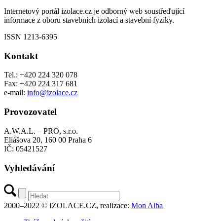
Internetový portál izolace.cz je odborný web soustřeďující
informace z oboru stavebních izolací a stavební fyziky.
ISSN 1213-6395
Kontakt
Tel.: +420 224 320 078
Fax: +420 224 317 681
e-mail:
info@izolace.cz
Provozovatel
A.W.A.L. – PRO, s.r.o.
Eliášova 20, 160 00 Praha 6
IČ: 05421527
Vyhledávání
2000–2022 © IZOLACE.CZ, realizace:
Mon Alba