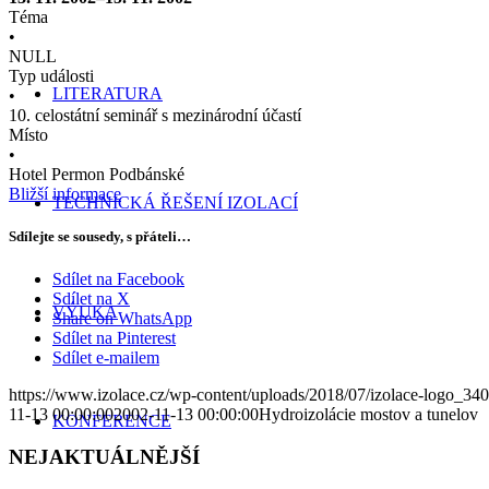
Téma
•
NULL
Typ události
LITERATURA
•
10. celostátní seminář s mezinárodní účastí
Místo
•
Hotel Permon Podbánské
Bližší informace
TECHNICKÁ ŘEŠENÍ IZOLACÍ
Sdílejte se sousedy, s přáteli…
Sdílet na Facebook
Sdílet na X
VÝUKA
Share on WhatsApp
Sdílet na Pinterest
Sdílet e-mailem
https://www.izolace.cz/wp-content/uploads/2018/07/izolace-logo_34
11-13 00:00:00
2002-11-13 00:00:00
Hydroizolácie mostov a tunelov
KONFERENCE
NEJAKTUÁLNĚJŠÍ