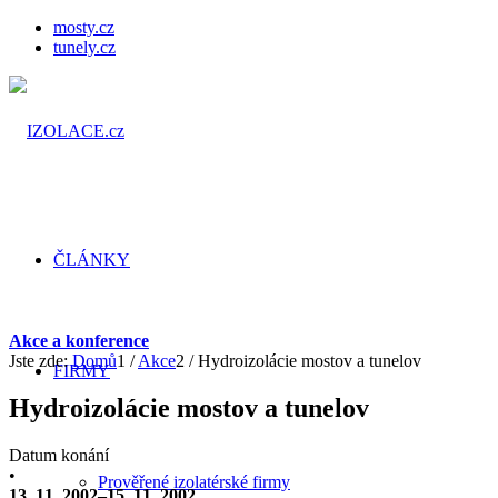
mosty.cz
tunely.cz
ČLÁNKY
Akce a konference
Jste zde:
Domů
1
/
Akce
2
/
Hydroizolácie mostov a tunelov
FIRMY
Hydroizolácie mostov a tunelov
Datum konání
•
Prověřené izolatérské firmy
13. 11. 2002–15. 11. 2002