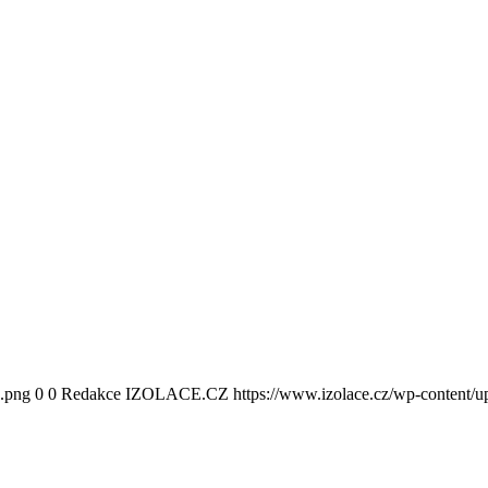
0.png
0
0
Redakce IZOLACE.CZ
https://www.izolace.cz/wp-content/u