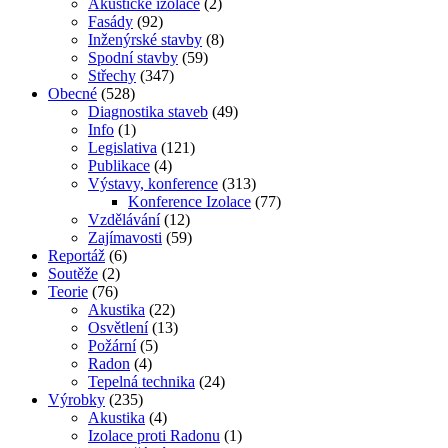
Akustické izolace
(2)
Fasády
(92)
Inženýrské stavby
(8)
Spodní stavby
(59)
Střechy
(347)
Obecné
(528)
Diagnostika staveb
(49)
Info
(1)
Legislativa
(121)
Publikace
(4)
Výstavy, konference
(313)
Konference Izolace
(77)
Vzdělávání
(12)
Zajímavosti
(59)
Reportáž
(6)
Soutěže
(2)
Teorie
(76)
Akustika
(22)
Osvětlení
(13)
Požární
(5)
Radon
(4)
Tepelná technika
(24)
Výrobky
(235)
Akustika
(4)
Izolace proti Radonu
(1)