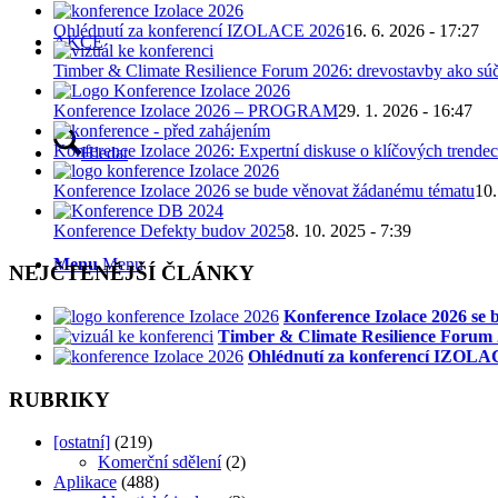
Ohlédnutí za konferencí IZOLACE 2026
16. 6. 2026 - 17:27
AKCE
Timber & Climate Resilience Forum 2026: drevostavby ako súč
Konference Izolace 2026 – PROGRAM
29. 1. 2026 - 16:47
Konference Izolace 2026: Expertní diskuse o klíčových trendec
Hledat
Konference Izolace 2026 se bude věnovat žádanému tématu
10.
Konference Defekty budov 2025
8. 10. 2025 - 7:39
Menu
Menu
NEJČTENĚJŠÍ ČLÁNKY
Konference Izolace 2026 se
Timber & Climate Resilience Forum 2
Ohlédnutí za konferencí IZOLA
RUBRIKY
[ostatní]
(219)
Komerční sdělení
(2)
Aplikace
(488)