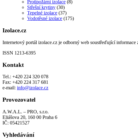
Protipožární izolace
(8)
Střešní krytiny
(30)
Tepelné izolace
(37)
Vodotěsné izolace
(175)
Izolace.cz
Internetový portál izolace.cz je odborný web soustřeďující informace z
ISSN 1213-6395
Kontakt
Tel.: +420 224 320 078
Fax: +420 224 317 681
e-mail:
info@izolace.cz
Provozovatel
A.W.A.L. – PRO, s.r.o.
Eliášova 20, 160 00 Praha 6
IČ: 05421527
Vyhledávání