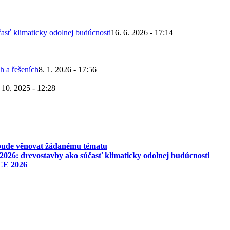
asť klimaticky odolnej budúcnosti
16. 6. 2026 - 17:14
h a řešeních
8. 1. 2026 - 17:56
 10. 2025 - 12:28
 bude věnovat žádanému tématu
026: drevostavby ako súčasť klimaticky odolnej budúcnosti
CE 2026