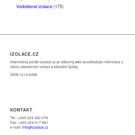
Vodotěsné izolace
(175)
IZOLACE.CZ
Internetový portál izolace.cz je odborný web soustřeďující informace z
oboru stavebních izolací a stavební fyziky.
ISSN 1213-6395
KONTAKT
Tel.: +420 224 320 078
Fax: +420 224 317 681
e-mail:
info@izolace.cz