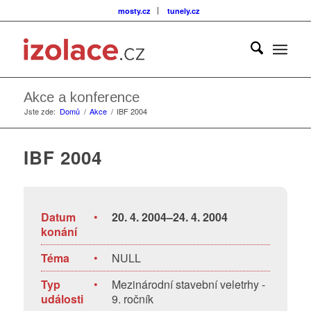
mosty.cz
tunely.cz
Akce a konference
Jste zde:
Domů
/
Akce
/
IBF 2004
IBF 2004
Datum
•
20. 4. 2004–24. 4. 2004
konání
Téma
•
NULL
Typ
•
Mezinárodní stavební veletrhy -
události
9. ročník