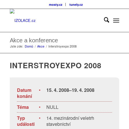
mosty.cz
tunely.cz
Akce a konference
Jste zde:
Domů
/
Akce
/
Interstroyexpo 2008
INTERSTROYEXPO 2008
Datum
•
15. 4. 2008–19. 4. 2008
konání
Téma
•
NULL
Typ
•
14. mezinárodní veletrh
události
stavebnictví