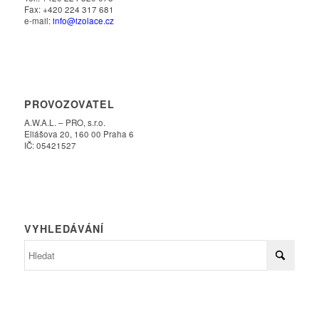
Fax: +420 224 317 681
e-mail:
info@izolace.cz
PROVOZOVATEL
A.W.A.L. – PRO, s.r.o.
Eliášova 20, 160 00 Praha 6
IČ: 05421527
VYHLEDÁVÁNÍ