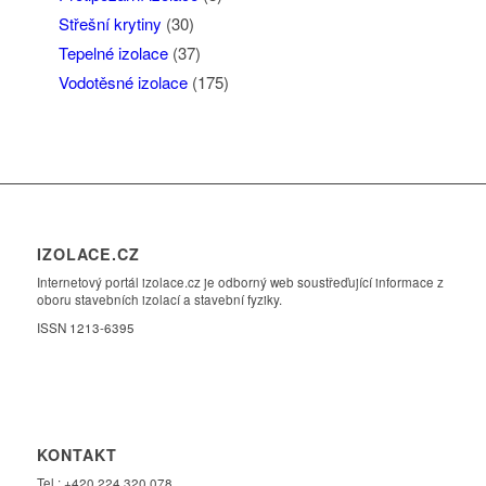
Střešní krytiny
(30)
Tepelné izolace
(37)
Vodotěsné izolace
(175)
IZOLACE.CZ
Internetový portál izolace.cz je odborný web soustřeďující informace z
oboru stavebních izolací a stavební fyziky.
ISSN 1213-6395
KONTAKT
Tel.: +420 224 320 078