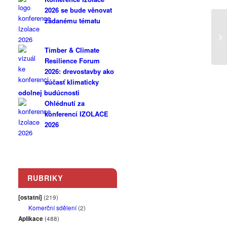
2026 se bude věnovat
žádanému tématu
IZ
Timber & Climate
Resilience Forum
2026: drevostavby ako
súčasť klimaticky
odolnej budúcnosti
Ohlédnutí za
konferencí IZOLACE
2026
RUBRIKY
[ostatní]
(219)
Komerční sdělení
(2)
Aplikace
(488)