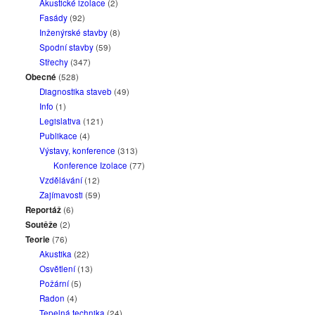
Akustické izolace
(2)
Fasády
(92)
Inženýrské stavby
(8)
Spodní stavby
(59)
Střechy
(347)
Obecné
(528)
Diagnostika staveb
(49)
Info
(1)
Legislativa
(121)
Publikace
(4)
Výstavy, konference
(313)
Konference Izolace
(77)
Vzdělávání
(12)
Zajímavosti
(59)
Reportáž
(6)
Soutěže
(2)
Teorie
(76)
Akustika
(22)
Osvětlení
(13)
Požární
(5)
Radon
(4)
Tepelná technika
(24)