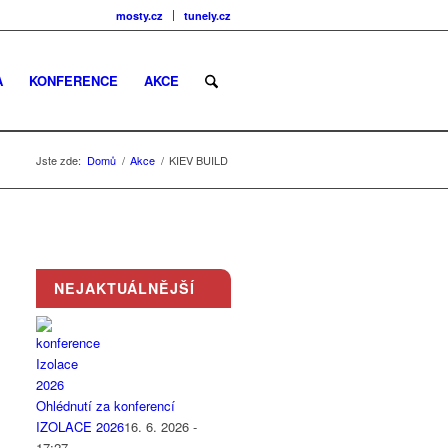
mosty.cz
tunely.cz
A
KONFERENCE
AKCE
Jste zde:
Domů
/
Akce
/
KIEV BUILD
NEJAKTUÁLNĚJŠÍ
Ohlédnutí za konferencí
IZOLACE 2026
16. 6. 2026 -
17:27