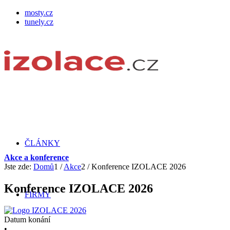
mosty.cz
tunely.cz
ČLÁNKY
Akce a konference
Jste zde:
Domů
1
/
Akce
2
/
Konference IZOLACE 2026
Konference IZOLACE 2026
FIRMY
Datum konání
•