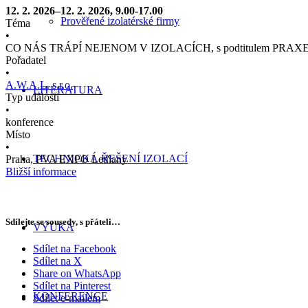
12. 2. 2026–12. 2. 2026, 9.00-17.00
Prověřené izolatérské firmy
Téma
•
CO NÁS TRÁPÍ NEJENOM V IZOLACÍCH, s podtitulem PRAX
Pořadatel
•
A.W.A.L. s.r.o.
LITERATURA
Typ události
•
konference
Místo
•
TECHNICKÁ ŘEŠENÍ IZOLACÍ
Praha, PVA EXPO Letňany
Bližší informace
Sdílejte se sousedy, s přáteli…
VÝUKA
Sdílet na Facebook
Sdílet na X
Share on WhatsApp
Sdílet na Pinterest
KONFERENCE
Sdílet e-mailem