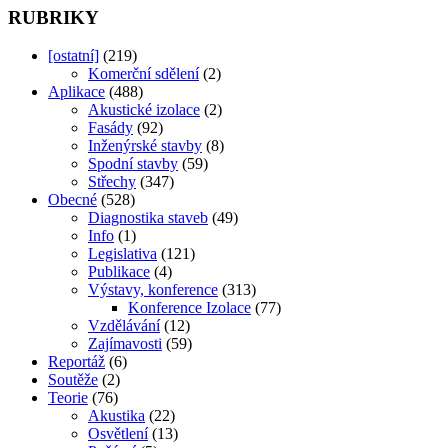
RUBRIKY
[ostatní]
(219)
Komerční sdělení
(2)
Aplikace
(488)
Akustické izolace
(2)
Fasády
(92)
Inženýrské stavby
(8)
Spodní stavby
(59)
Střechy
(347)
Obecné
(528)
Diagnostika staveb
(49)
Info
(1)
Legislativa
(121)
Publikace
(4)
Výstavy, konference
(313)
Konference Izolace
(77)
Vzdělávání
(12)
Zajímavosti
(59)
Reportáž
(6)
Soutěže
(2)
Teorie
(76)
Akustika
(22)
Osvětlení
(13)