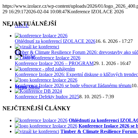
https://www.izolace.cz/wp-content/uploads/2026/01/logo_2026_400.
29 16:29:17
2026-02-04 10:08:47
Konference IZOLACE 2026
NEJAKTUÁLNĚJŠÍ
AKCE
Ohlédnutí za konferencí IZOLACE 2026
16. 6. 2026 - 17:27
Timber & Climate Resilience Forum 2026: drevostavby ako súč
Hledat
Konference Izolace 2026 – PROGRAM
29. 1. 2026 - 16:47
Konference Izolace 2026: Expertní diskuse o klíčových trendec
Konference Izolace 2026 se bude věnovat žádanému tématu
10.
Menu
Menu
Konference Defekty budov 2025
8. 10. 2025 - 7:39
NEJČTENĚJŠÍ ČLÁNKY
Ohlédnutí za konferencí IZOLA
Konference Izolace 2026 se
Timber & Climate Resilience Forum 2