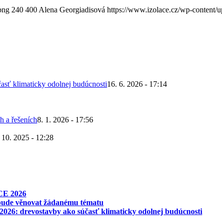
png
240
400
Alena Georgiadisová
https://www.izolace.cz/wp-content/
asť klimaticky odolnej budúcnosti
16. 6. 2026 - 17:14
h a řešeních
8. 1. 2026 - 17:56
 10. 2025 - 12:28
CE 2026
 bude věnovat žádanému tématu
026: drevostavby ako súčasť klimaticky odolnej budúcnosti