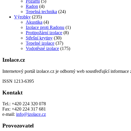
Požární
(5)
Radon
(4)
Tepelná technika
(24)
Výrobky
(235)
Akustika
(4)
Izolace proti Radonu
(1)
Protipožární izolace
(8)
Střešní krytiny
(30)
Tepelné izolace
(37)
Vodotěsné izolace
(175)
Izolace.cz
Internetový portál izolace.cz je odborný web soustřeďující informace z
ISSN 1213-6395
Kontakt
Tel.: +420 224 320 078
Fax: +420 224 317 681
e-mail:
info@izolace.cz
Provozovatel