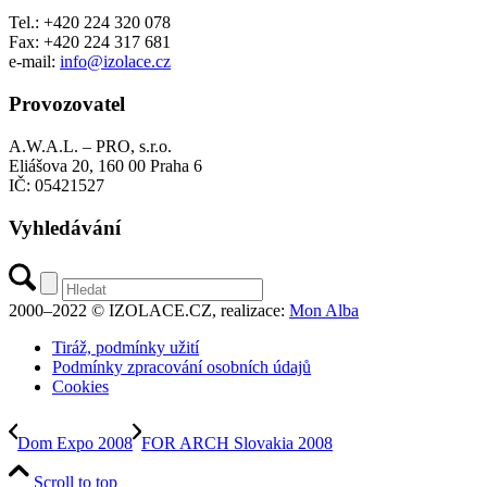
Tel.: +420 224 320 078
Fax: +420 224 317 681
e-mail:
info@izolace.cz
Provozovatel
A.W.A.L. – PRO, s.r.o.
Eliášova 20, 160 00 Praha 6
IČ: 05421527
Vyhledávání
2000–2022 © IZOLACE.CZ, realizace:
Mon Alba
Tiráž, podmínky užití
Podmínky zpracování osobních údajů
Cookies
Dom Expo 2008
FOR ARCH Slovakia 2008
Scroll to top