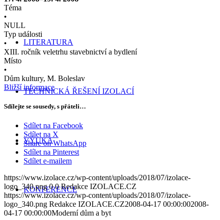
Téma
•
NULL
Typ události
LITERATURA
•
XIII. ročník veletrhu stavebnictví a bydlení
Místo
•
Dům kultury, M. Boleslav
Bližší informace
TECHNICKÁ ŘEŠENÍ IZOLACÍ
Sdílejte se sousedy, s přáteli…
Sdílet na Facebook
Sdílet na X
VÝUKA
Share on WhatsApp
Sdílet na Pinterest
Sdílet e-mailem
https://www.izolace.cz/wp-content/uploads/2018/07/izolace-
logo_340.png
0
0
Redakce IZOLACE.CZ
KONFERENCE
https://www.izolace.cz/wp-content/uploads/2018/07/izolace-
logo_340.png
Redakce IZOLACE.CZ
2008-04-17 00:00:00
2008-
04-17 00:00:00
Moderní dům a byt