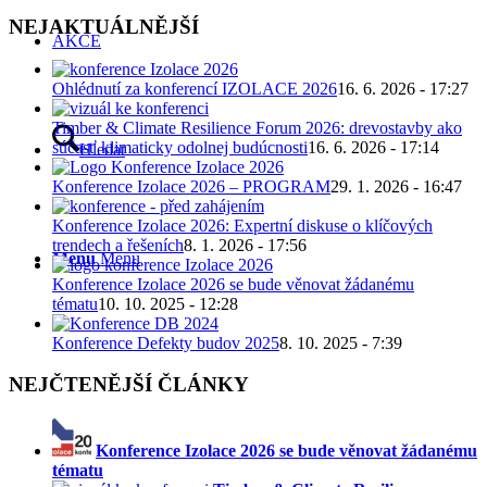
NEJAKTUÁLNĚJŠÍ
AKCE
Ohlédnutí za konferencí IZOLACE 2026
16. 6. 2026 - 17:27
Timber & Climate Resilience Forum 2026: drevostavby ako
súčasť klimaticky odolnej budúcnosti
16. 6. 2026 - 17:14
Hledat
Konference Izolace 2026 – PROGRAM
29. 1. 2026 - 16:47
Konference Izolace 2026: Expertní diskuse o klíčových
trendech a řešeních
8. 1. 2026 - 17:56
Menu
Menu
Konference Izolace 2026 se bude věnovat žádanému
tématu
10. 10. 2025 - 12:28
Konference Defekty budov 2025
8. 10. 2025 - 7:39
NEJČTENĚJŠÍ ČLÁNKY
Konference Izolace 2026 se bude věnovat žádanému
tématu