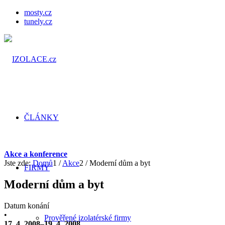
mosty.cz
tunely.cz
ČLÁNKY
Akce a konference
Jste zde:
Domů
1
/
Akce
2
/
Moderní dům a byt
FIRMY
Moderní dům a byt
Datum konání
•
Prověřené izolatérské firmy
17. 4. 2008–19. 4. 2008