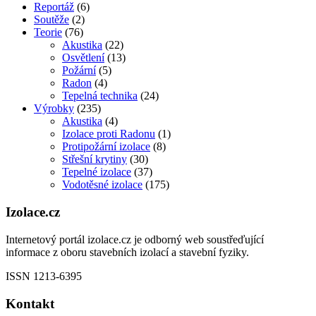
Reportáž
(6)
Soutěže
(2)
Teorie
(76)
Akustika
(22)
Osvětlení
(13)
Požární
(5)
Radon
(4)
Tepelná technika
(24)
Výrobky
(235)
Akustika
(4)
Izolace proti Radonu
(1)
Protipožární izolace
(8)
Střešní krytiny
(30)
Tepelné izolace
(37)
Vodotěsné izolace
(175)
Izolace.cz
Internetový portál izolace.cz je odborný web soustřeďující
informace z oboru stavebních izolací a stavební fyziky.
ISSN 1213-6395
Kontakt