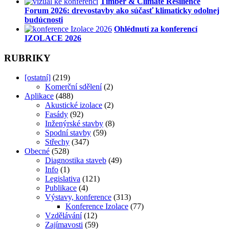
Timber & Climate Resilience
Forum 2026: drevostavby ako súčasť klimaticky odolnej
budúcnosti
Ohlédnutí za konferencí
IZOLACE 2026
RUBRIKY
[ostatní]
(219)
Komerční sdělení
(2)
Aplikace
(488)
Akustické izolace
(2)
Fasády
(92)
Inženýrské stavby
(8)
Spodní stavby
(59)
Střechy
(347)
Obecné
(528)
Diagnostika staveb
(49)
Info
(1)
Legislativa
(121)
Publikace
(4)
Výstavy, konference
(313)
Konference Izolace
(77)
Vzdělávání
(12)
Zajímavosti
(59)