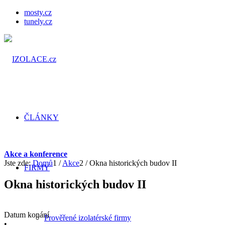
mosty.cz
tunely.cz
ČLÁNKY
Akce a konference
Jste zde:
Domů
1
/
Akce
2
/
Okna historických budov II
FIRMY
Okna historických budov II
Datum konání
Prověřené izolatérské firmy
•