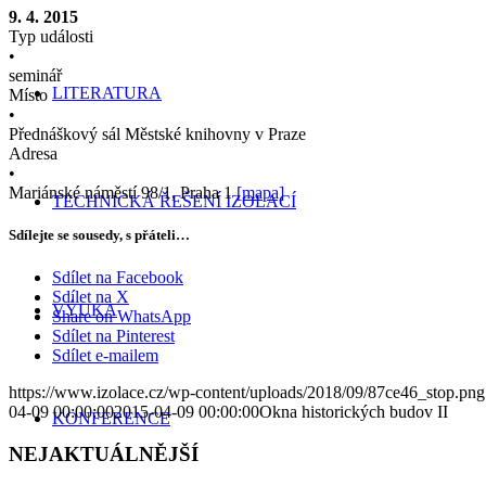
9. 4. 2015
Typ události
•
seminář
LITERATURA
Místo
•
Přednáškový sál Městské knihovny v Praze
Adresa
•
Mariánské náměstí 98/1, Praha 1
[mapa]
TECHNICKÁ ŘEŠENÍ IZOLACÍ
Sdílejte se sousedy, s přáteli…
Sdílet na Facebook
Sdílet na X
VÝUKA
Share on WhatsApp
Sdílet na Pinterest
Sdílet e-mailem
https://www.izolace.cz/wp-content/uploads/2018/09/87ce46_stop.png
04-09 00:00:00
2015-04-09 00:00:00
Okna historických budov II
KONFERENCE
NEJAKTUÁLNĚJŠÍ