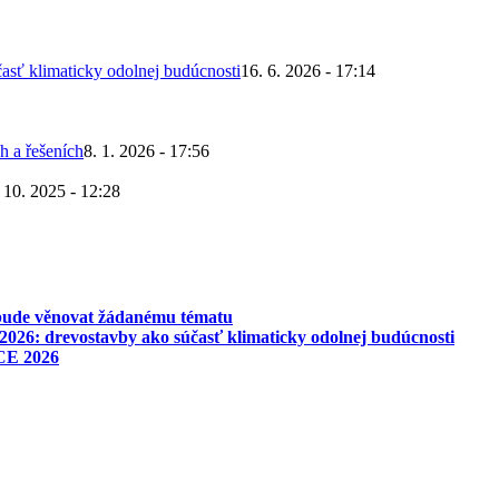
asť klimaticky odolnej budúcnosti
16. 6. 2026 - 17:14
h a řešeních
8. 1. 2026 - 17:56
 10. 2025 - 12:28
 bude věnovat žádanému tématu
026: drevostavby ako súčasť klimaticky odolnej budúcnosti
CE 2026