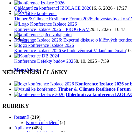
Ohlédnutí za konferencí IZOLACE 2026
16. 6. 2026 - 17:27
AKCE
Timber & Climate Resilience Forum 2026: drevostavby ako súč
Konference Izolace 2026 – PROGRAM
29. 1. 2026 - 16:47
Konference Izolace 2026: Expertní diskuse o klíčových trendec
Hledat
Konference Izolace 2026 se bude věnovat žádanému tématu
10.
Konference Defekty budov 2025
8. 10. 2025 - 7:39
Menu
Menu
NEJČTENĚJŠÍ ČLÁNKY
Konference Izolace 2026 se
Timber & Climate Resilience Forum 2
Ohlédnutí za konferencí IZOLA
RUBRIKY
[ostatní]
(219)
Komerční sdělení
(2)
Aplikace
(488)