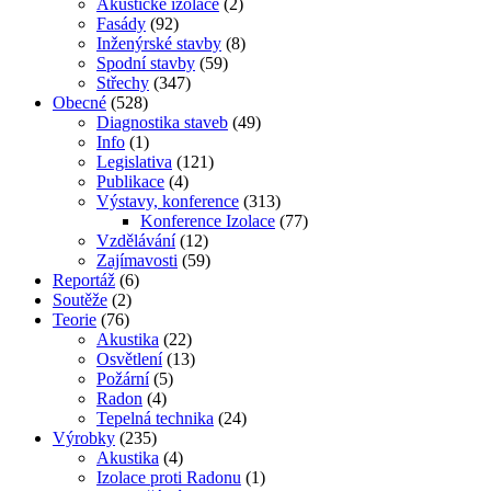
Akustické izolace
(2)
Fasády
(92)
Inženýrské stavby
(8)
Spodní stavby
(59)
Střechy
(347)
Obecné
(528)
Diagnostika staveb
(49)
Info
(1)
Legislativa
(121)
Publikace
(4)
Výstavy, konference
(313)
Konference Izolace
(77)
Vzdělávání
(12)
Zajímavosti
(59)
Reportáž
(6)
Soutěže
(2)
Teorie
(76)
Akustika
(22)
Osvětlení
(13)
Požární
(5)
Radon
(4)
Tepelná technika
(24)
Výrobky
(235)
Akustika
(4)
Izolace proti Radonu
(1)