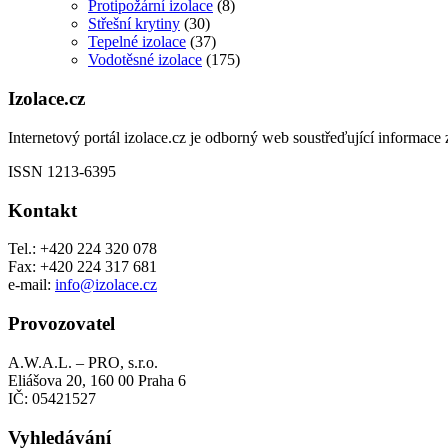
Protipožární izolace
(8)
Střešní krytiny
(30)
Tepelné izolace
(37)
Vodotěsné izolace
(175)
Izolace.cz
Internetový portál izolace.cz je odborný web soustřeďující informace z
ISSN 1213-6395
Kontakt
Tel.: +420 224 320 078
Fax: +420 224 317 681
e-mail:
info@izolace.cz
Provozovatel
A.W.A.L. – PRO, s.r.o.
Eliášova 20, 160 00 Praha 6
IČ: 05421527
Vyhledávání