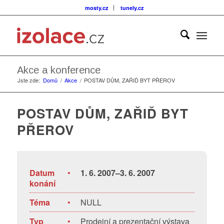
mosty.cz
tunely.cz
Akce a konference
Jste zde:
Domů
/
Akce
/
POSTAV DŮM, ZAŘIĎ BYT PŘEROV
POSTAV DŮM, ZAŘIĎ BYT
PŘEROV
Datum
•
1. 6. 2007–3. 6. 2007
konání
Téma
•
NULL
Typ
•
Prodejní a prezentační výstava