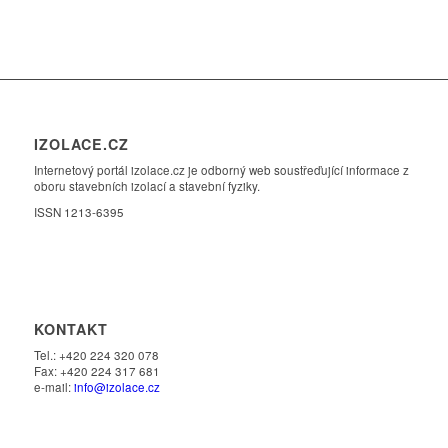
IZOLACE.CZ
Internetový portál izolace.cz je odborný web soustřeďující informace z
oboru stavebních izolací a stavební fyziky.
ISSN 1213-6395
KONTAKT
Tel.: +420 224 320 078
Fax: +420 224 317 681
e-mail:
info@izolace.cz