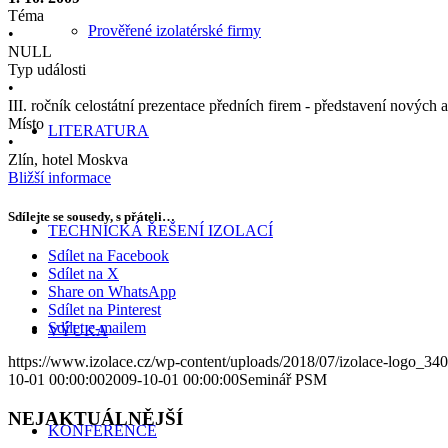
Téma
Prověřené izolatérské firmy
•
NULL
Typ události
•
III. ročník celostátní prezentace předních firem - představení nových
Místo
LITERATURA
•
Zlín, hotel Moskva
Bližší informace
Sdílejte se sousedy, s přáteli…
TECHNICKÁ ŘEŠENÍ IZOLACÍ
Sdílet na Facebook
Sdílet na X
Share on WhatsApp
Sdílet na Pinterest
Sdílet e-mailem
VÝUKA
https://www.izolace.cz/wp-content/uploads/2018/07/izolace-logo_34
10-01 00:00:00
2009-10-01 00:00:00
Seminář PSM
NEJAKTUÁLNĚJŠÍ
KONFERENCE