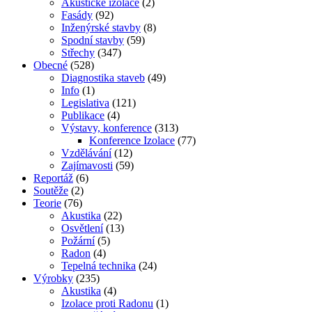
Akustické izolace
(2)
Fasády
(92)
Inženýrské stavby
(8)
Spodní stavby
(59)
Střechy
(347)
Obecné
(528)
Diagnostika staveb
(49)
Info
(1)
Legislativa
(121)
Publikace
(4)
Výstavy, konference
(313)
Konference Izolace
(77)
Vzdělávání
(12)
Zajímavosti
(59)
Reportáž
(6)
Soutěže
(2)
Teorie
(76)
Akustika
(22)
Osvětlení
(13)
Požární
(5)
Radon
(4)
Tepelná technika
(24)
Výrobky
(235)
Akustika
(4)
Izolace proti Radonu
(1)