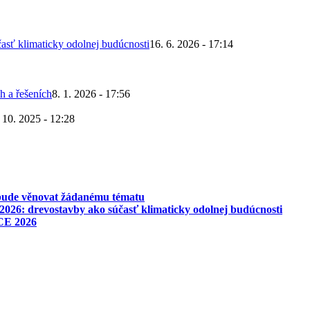
asť klimaticky odolnej budúcnosti
16. 6. 2026 - 17:14
h a řešeních
8. 1. 2026 - 17:56
 10. 2025 - 12:28
 bude věnovat žádanému tématu
026: drevostavby ako súčasť klimaticky odolnej budúcnosti
CE 2026