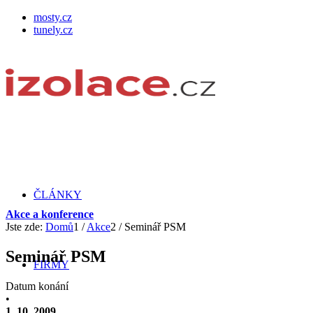
mosty.cz
tunely.cz
ČLÁNKY
Akce a konference
Jste zde:
Domů
1
/
Akce
2
/
Seminář PSM
Seminář PSM
FIRMY
Datum konání
•
1. 10. 2009