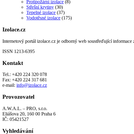
Protipožární izolace
(8)
Střešní krytiny
(30)
Tepelné izolace
(37)
Vodotěsné izolace
(175)
Izolace.cz
Internetový portál izolace.cz je odborný web soustřeďující informace z
ISSN 1213-6395
Kontakt
Tel.: +420 224 320 078
Fax: +420 224 317 681
e-mail:
info@izolace.cz
Provozovatel
A.W.A.L. – PRO, s.r.o.
Eliášova 20, 160 00 Praha 6
IČ: 05421527
Vyhledávání