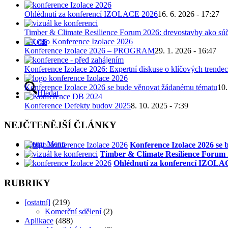
Ohlédnutí za konferencí IZOLACE 2026
16. 6. 2026 - 17:27
Timber & Climate Resilience Forum 2026: drevostavby ako súč
AKCE
Konference Izolace 2026 – PROGRAM
29. 1. 2026 - 16:47
Konference Izolace 2026: Expertní diskuse o klíčových trendec
Konference Izolace 2026 se bude věnovat žádanému tématu
10.
Hledat
Konference Defekty budov 2025
8. 10. 2025 - 7:39
NEJČTENĚJŠÍ ČLÁNKY
Menu
Menu
Konference Izolace 2026 se
Timber & Climate Resilience Forum 2
Ohlédnutí za konferencí IZOLA
RUBRIKY
[ostatní]
(219)
Komerční sdělení
(2)
Aplikace
(488)