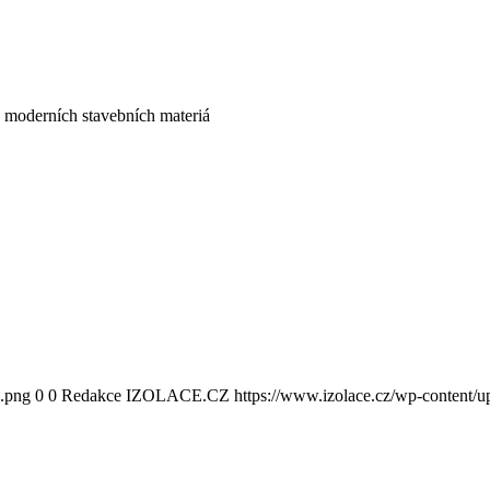
 a moderních stavebních materiá
0.png
0
0
Redakce IZOLACE.CZ
https://www.izolace.cz/wp-content/u