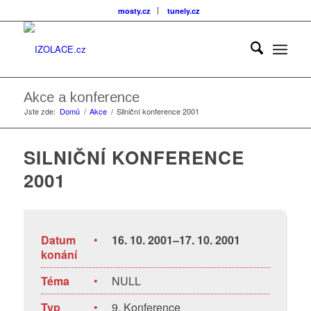
mosty.cz
tunely.cz
Akce a konference
Jste zde:
Domů
/
Akce
/
Silniční konference 2001
SILNIČNÍ KONFERENCE
2001
Datum
•
16. 10. 2001–17. 10. 2001
konání
Téma
•
NULL
Typ
•
9. Konference