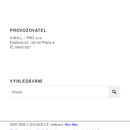
PROVOZOVATEL
A.W.A.L. – PRO, s.r.o.
Eliášova 20, 160 00 Praha 6
IČ: 05421527
VYHLEDÁVÁNÍ
2000–2022 © IZOLACE.CZ, realizace:
Mon Alba