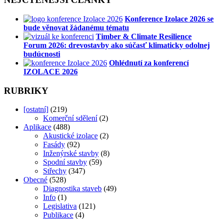
Konference Izolace 2026 se
bude věnovat žádanému tématu
Timber & Climate Resilience
Forum 2026: drevostavby ako súčasť klimaticky odolnej
budúcnosti
Ohlédnutí za konferencí
IZOLACE 2026
RUBRIKY
[ostatní]
(219)
Komerční sdělení
(2)
Aplikace
(488)
Akustické izolace
(2)
Fasády
(92)
Inženýrské stavby
(8)
Spodní stavby
(59)
Střechy
(347)
Obecné
(528)
Diagnostika staveb
(49)
Info
(1)
Legislativa
(121)
Publikace
(4)