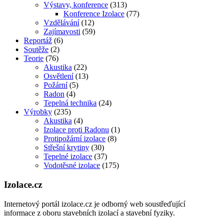
Výstavy, konference
(313)
Konference Izolace
(77)
Vzdělávání
(12)
Zajímavosti
(59)
Reportáž
(6)
Soutěže
(2)
Teorie
(76)
Akustika
(22)
Osvětlení
(13)
Požární
(5)
Radon
(4)
Tepelná technika
(24)
Výrobky
(235)
Akustika
(4)
Izolace proti Radonu
(1)
Protipožární izolace
(8)
Střešní krytiny
(30)
Tepelné izolace
(37)
Vodotěsné izolace
(175)
Izolace.cz
Internetový portál izolace.cz je odborný web soustřeďující
informace z oboru stavebních izolací a stavební fyziky.