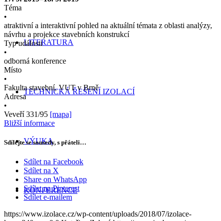
Téma
•
atraktivní a interaktivní pohled na aktuální témata z oblasti analýzy,
návrhu a projekce stavebních konstrukcí
LITERATURA
Typ události
•
odborná konference
Místo
•
Fakulta stavební, VUT v Brně
TECHNICKÁ ŘEŠENÍ IZOLACÍ
Adresa
•
Veveří 331/95
[mapa]
Bližší informace
VÝUKA
Sdílejte se sousedy, s přáteli…
Sdílet na Facebook
Sdílet na X
Share on WhatsApp
Sdílet na Pinterest
KONFERENCE
Sdílet e-mailem
https://www.izolace.cz/wp-content/uploads/2018/07/izolace-