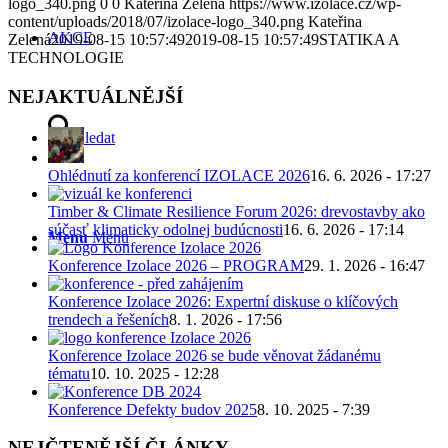
logo_340.png
0
0
Kateřina Zelená
https://www.izolace.cz/wp-
content/uploads/2018/07/izolace-logo_340.png
Kateřina
AKCE
Zelená
2019-08-15 10:57:49
2019-08-15 10:57:49
STATIKA A
TECHNOLOGIE
NEJAKTUÁLNĚJŠÍ
Hledat
Ohlédnutí za konferencí IZOLACE 2026
16. 6. 2026 - 17:27
Timber & Climate Resilience Forum 2026: drevostavby ako
súčasť klimaticky odolnej budúcnosti
16. 6. 2026 - 17:14
Menu
Menu
Konference Izolace 2026 – PROGRAM
29. 1. 2026 - 16:47
Konference Izolace 2026: Expertní diskuse o klíčových
trendech a řešeních
8. 1. 2026 - 17:56
Konference Izolace 2026 se bude věnovat žádanému
tématu
10. 10. 2025 - 12:28
Konference Defekty budov 2025
8. 10. 2025 - 7:39
NEJČTENĚJŠÍ ČLÁNKY