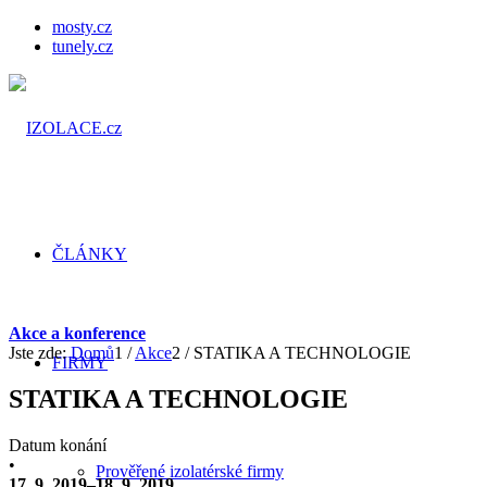
mosty.cz
tunely.cz
ČLÁNKY
Akce a konference
Jste zde:
Domů
1
/
Akce
2
/
STATIKA A TECHNOLOGIE
FIRMY
STATIKA A TECHNOLOGIE
Datum konání
•
Prověřené izolatérské firmy
17. 9. 2019–18. 9. 2019