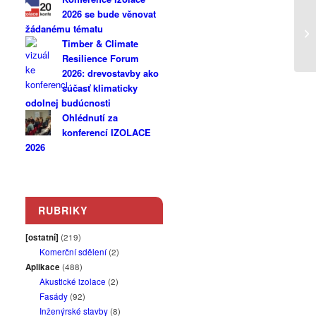
2026 se bude věnovat
žádanému tématu
By
Timber & Climate
Resilience Forum
2026: drevostavby ako
súčasť klimaticky
odolnej budúcnosti
Ohlédnutí za
konferencí IZOLACE
2026
RUBRIKY
[ostatní]
(219)
Komerční sdělení
(2)
Aplikace
(488)
Akustické izolace
(2)
Fasády
(92)
Inženýrské stavby
(8)