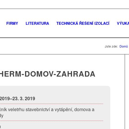
FIRMY
LITERATURA
TECHNICKÁ ŘEŠENÍ IZOLACÍ
VÝUK
Jste zde:
Domů
THERM-DOMOV-ZAHRADA
 2019–23. 3. 2019
čník veletrhu stavebnictví a vytápění, domova a
dy
h