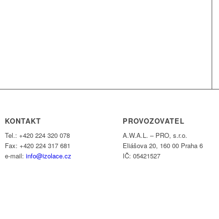
KONTAKT
PROVOZOVATEL
Tel.: +420 224 320 078
A.W.A.L. – PRO, s.r.o.
Fax: +420 224 317 681
Eliášova 20, 160 00 Praha 6
e-mail:
info@izolace.cz
IČ: 05421527