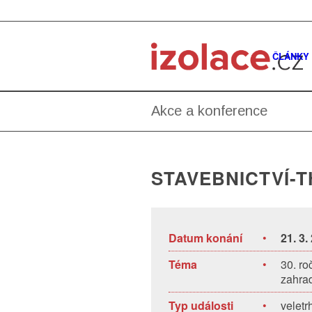
ČLÁNKY
Akce a konference
STAVEBNICTVÍ-
Datum konání
•
21. 3.
Téma
•
30. ro
zahra
Typ události
•
veletr