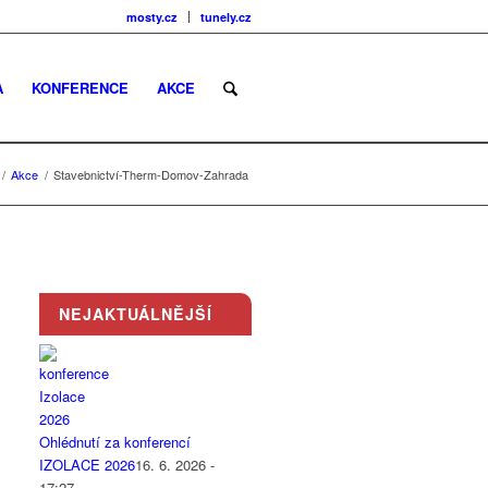
mosty.cz
tunely.cz
A
KONFERENCE
AKCE
/
Akce
/
Stavebnictví-Therm-Domov-Zahrada
NEJAKTUÁLNĚJŠÍ
Ohlédnutí za konferencí
IZOLACE 2026
16. 6. 2026 -
17:27