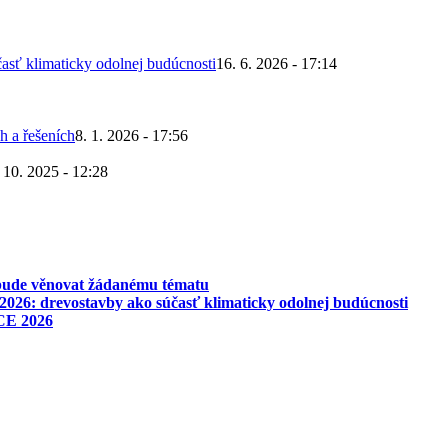
asť klimaticky odolnej budúcnosti
16. 6. 2026 - 17:14
h a řešeních
8. 1. 2026 - 17:56
 10. 2025 - 12:28
 bude věnovat žádanému tématu
026: drevostavby ako súčasť klimaticky odolnej budúcnosti
CE 2026