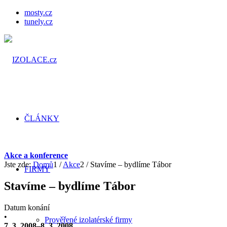
mosty.cz
tunely.cz
ČLÁNKY
Akce a konference
Jste zde:
Domů
1
/
Akce
2
/
Stavíme – bydlíme Tábor
FIRMY
Stavíme – bydlíme Tábor
Datum konání
•
Prověřené izolatérské firmy
7. 3. 2008–8. 3. 2008