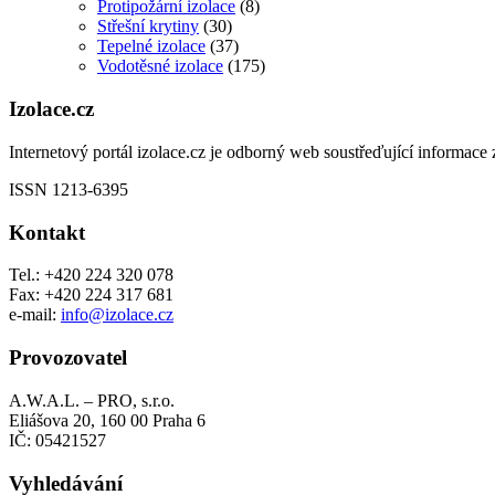
Protipožární izolace
(8)
Střešní krytiny
(30)
Tepelné izolace
(37)
Vodotěsné izolace
(175)
Izolace.cz
Internetový portál izolace.cz je odborný web soustřeďující informace z
ISSN 1213-6395
Kontakt
Tel.: +420 224 320 078
Fax: +420 224 317 681
e-mail:
info@izolace.cz
Provozovatel
A.W.A.L. – PRO, s.r.o.
Eliášova 20, 160 00 Praha 6
IČ: 05421527
Vyhledávání