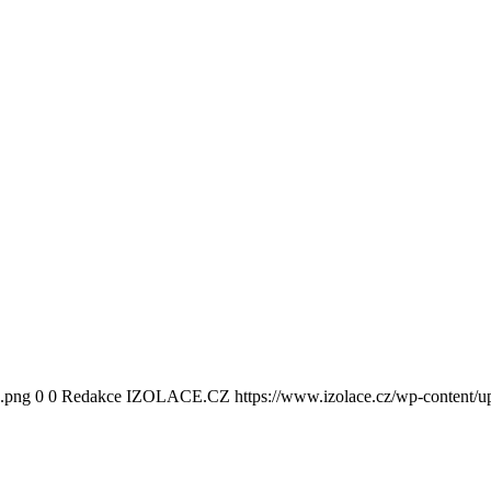
0.png
0
0
Redakce IZOLACE.CZ
https://www.izolace.cz/wp-content/u