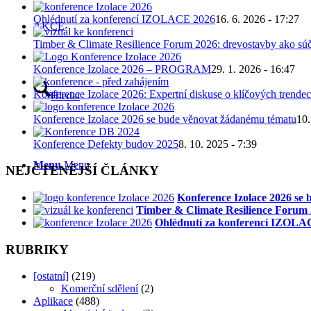
Ohlédnutí za konferencí IZOLACE 2026
16. 6. 2026 - 17:27
AKCE
Timber & Climate Resilience Forum 2026: drevostavby ako súč
Konference Izolace 2026 – PROGRAM
29. 1. 2026 - 16:47
Konference Izolace 2026: Expertní diskuse o klíčových trendec
Hledat
Konference Izolace 2026 se bude věnovat žádanému tématu
10.
Konference Defekty budov 2025
8. 10. 2025 - 7:39
Menu
Menu
NEJČTENĚJŠÍ ČLÁNKY
Konference Izolace 2026 se
Timber & Climate Resilience Forum 2
Ohlédnutí za konferencí IZOLA
RUBRIKY
[ostatní]
(219)
Komerční sdělení
(2)
Aplikace
(488)