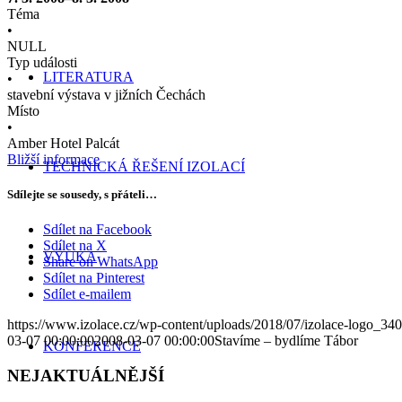
Téma
•
NULL
Typ události
LITERATURA
•
stavební výstava v jižních Čechách
Místo
•
Amber Hotel Palcát
Bližší informace
TECHNICKÁ ŘEŠENÍ IZOLACÍ
Sdílejte se sousedy, s přáteli…
Sdílet na Facebook
Sdílet na X
VÝUKA
Share on WhatsApp
Sdílet na Pinterest
Sdílet e-mailem
https://www.izolace.cz/wp-content/uploads/2018/07/izolace-logo_34
03-07 00:00:00
2008-03-07 00:00:00
Stavíme – bydlíme Tábor
KONFERENCE
NEJAKTUÁLNĚJŠÍ