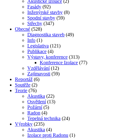
Akustické izolace
(2)
Fasády
(92)
Inženýrské stavby
(8)
Spodní stavby
(59)
Střechy
(347)
Obecné
(528)
Diagnostika staveb
(49)
Info
(1)
Legislativa
(121)
Publikace
(4)
Výstavy, konference
(313)
Konference Izolace
(77)
Vzdělávání
(12)
Zajímavosti
(59)
Reportáž
(6)
Soutěže
(2)
Teorie
(76)
Akustika
(22)
Osvětlení
(13)
Požární
(5)
Radon
(4)
Tepelná technika
(24)
Výrobky
(235)
Akustika
(4)
Izolace proti Radonu
(1)