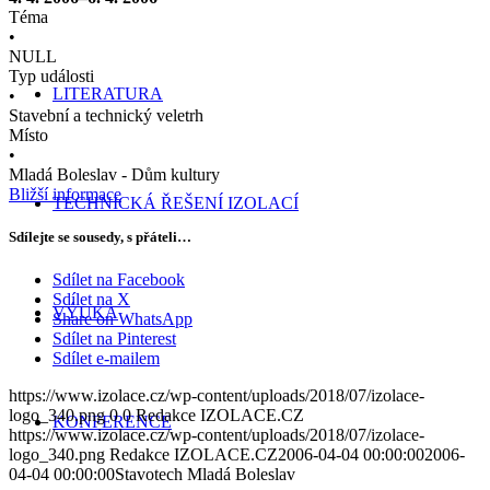
Téma
•
NULL
Typ události
LITERATURA
•
Stavební a technický veletrh
Místo
•
Mladá Boleslav - Dům kultury
Bližší informace
TECHNICKÁ ŘEŠENÍ IZOLACÍ
Sdílejte se sousedy, s přáteli…
Sdílet na Facebook
Sdílet na X
VÝUKA
Share on WhatsApp
Sdílet na Pinterest
Sdílet e-mailem
https://www.izolace.cz/wp-content/uploads/2018/07/izolace-
logo_340.png
0
0
Redakce IZOLACE.CZ
KONFERENCE
https://www.izolace.cz/wp-content/uploads/2018/07/izolace-
logo_340.png
Redakce IZOLACE.CZ
2006-04-04 00:00:00
2006-
04-04 00:00:00
Stavotech Mladá Boleslav