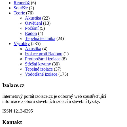
Reportáž
(6)
Soutěže
(2)
Teorie
(76)
Akustika
(22)
Osvětlení
(13)
Požární
(5)
Radon
(4)
Tepelná technika
(24)
Výrobky
(235)
Akustika
(4)
Izolace proti Radonu
(1)
Protipožární izolace
(8)
Střešní krytiny
(30)
Tepelné izolace
(37)
Vodotěsné izolace
(175)
Izolace.cz
Internetový portál izolace.cz je odborný web soustřeďující
informace z oboru stavebních izolací a stavební fyziky.
ISSN 1213-6395
Kontakt