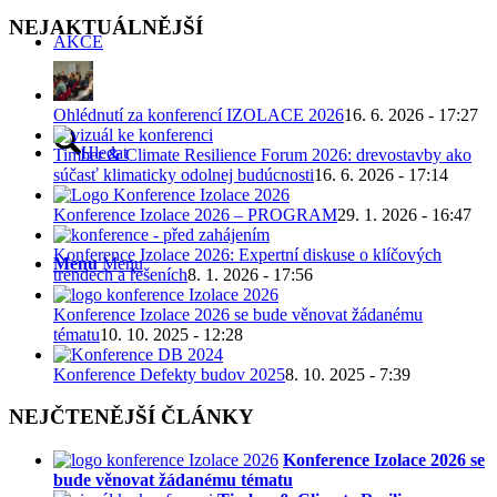
NEJAKTUÁLNĚJŠÍ
AKCE
Ohlédnutí za konferencí IZOLACE 2026
16. 6. 2026 - 17:27
Hledat
Timber & Climate Resilience Forum 2026: drevostavby ako
súčasť klimaticky odolnej budúcnosti
16. 6. 2026 - 17:14
Konference Izolace 2026 – PROGRAM
29. 1. 2026 - 16:47
Konference Izolace 2026: Expertní diskuse o klíčových
Menu
Menu
trendech a řešeních
8. 1. 2026 - 17:56
Konference Izolace 2026 se bude věnovat žádanému
tématu
10. 10. 2025 - 12:28
Konference Defekty budov 2025
8. 10. 2025 - 7:39
NEJČTENĚJŠÍ ČLÁNKY
Konference Izolace 2026 se
bude věnovat žádanému tématu