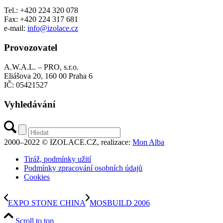
Tel.: +420 224 320 078
Fax: +420 224 317 681
e-mail:
info@izolace.cz
Provozovatel
A.W.A.L. – PRO, s.r.o.
Eliášova 20, 160 00 Praha 6
IČ: 05421527
Vyhledávání
2000–2022 © IZOLACE.CZ, realizace:
Mon Alba
Tiráž, podmínky užití
Podmínky zpracování osobních údajů
Cookies
EXPO STONE CHINA
MOSBUILD 2006
Scroll to top