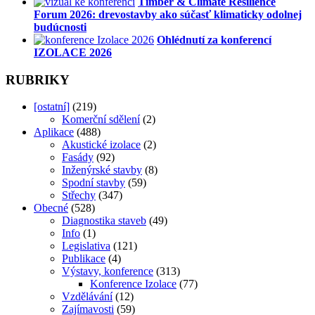
Timber & Climate Resilience
Forum 2026: drevostavby ako súčasť klimaticky odolnej
budúcnosti
Ohlédnutí za konferencí
IZOLACE 2026
RUBRIKY
[ostatní]
(219)
Komerční sdělení
(2)
Aplikace
(488)
Akustické izolace
(2)
Fasády
(92)
Inženýrské stavby
(8)
Spodní stavby
(59)
Střechy
(347)
Obecné
(528)
Diagnostika staveb
(49)
Info
(1)
Legislativa
(121)
Publikace
(4)
Výstavy, konference
(313)
Konference Izolace
(77)
Vzdělávání
(12)
Zajímavosti
(59)