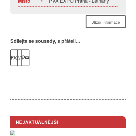
Místo
•
PVA EXPO Praha - Letňany
Bližší informace
Sdílejte se sousedy, s přáteli…
NEJAKTUÁLNĚJŠÍ