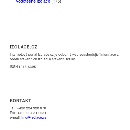
Vodotěsné izolace
(175)
IZOLACE.CZ
Internetový portál izolace.cz je odborný web soustřeďující informace z
oboru stavebních izolací a stavební fyziky.
ISSN 1213-6395
KONTAKT
Tel.: +420 224 320 078
Fax: +420 224 317 681
e-mail:
info@izolace.cz