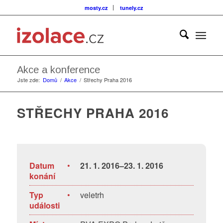
mosty.cz
tunely.cz
Akce a konference
Jste zde:
Domů
/
Akce
/
Střechy Praha 2016
STŘECHY PRAHA 2016
Datum
•
21. 1. 2016–23. 1. 2016
konání
Typ
•
veletrh
události