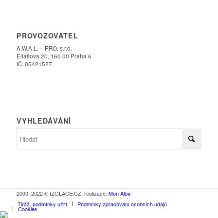
PROVOZOVATEL
A.W.A.L. – PRO, s.r.o.
Eliášova 20, 160 00 Praha 6
IČ: 05421527
VYHLEDÁVÁNÍ
2000–2022 © IZOLACE.CZ, realizace:
Mon Alba
Tiráž, podmínky užití
Podmínky zpracování osobních údajů
Cookies