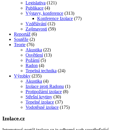
Legislativa
(121)
Publikace
(4)
Výstavy, konference
(313)
Konference Izolace
(77)
Vzdělávání
(12)
Zajímavosti
(59)
Reportáž
(6)
Soutěže
(2)
Teorie
(76)
Akustika
(22)
Osvětlení
(13)
Požární
(5)
Radon
(4)
Tepelná technika
(24)
Výrobky
(235)
Akustika
(4)
Izolace proti Radonu
(1)
Protipožární izolace
(8)
Střešní krytiny
(30)
Tepelné izolace
(37)
Vodotěsné izolace
(175)
Izolace.cz
Internetový portál izolace.cz je odborný web soustřeďující