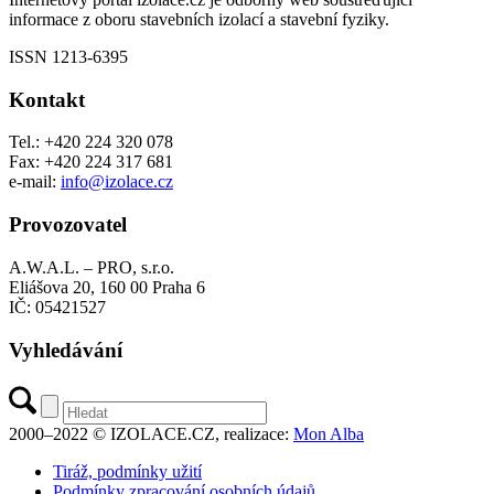
informace z oboru stavebních izolací a stavební fyziky.
ISSN 1213-6395
Kontakt
Tel.: +420 224 320 078
Fax: +420 224 317 681
e-mail:
info@izolace.cz
Provozovatel
A.W.A.L. – PRO, s.r.o.
Eliášova 20, 160 00 Praha 6
IČ: 05421527
Vyhledávání
2000–2022 © IZOLACE.CZ, realizace:
Mon Alba
Tiráž, podmínky užití
Podmínky zpracování osobních údajů