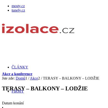
mosty.cz
tunely.cz
ČLÁNKY
Akce a konference
Jste zde:
Domů
1
/
Akce
2
/
TERASY – BALKONY – LODŽIE
TERASY – BALKONY – LODŽIE
FIRMY
Datum konání
•