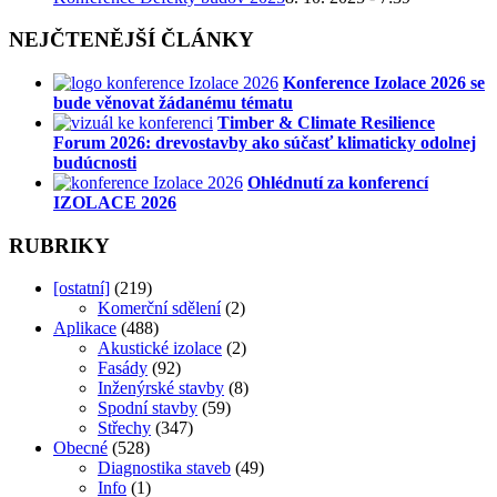
NEJČTENĚJŠÍ ČLÁNKY
Konference Izolace 2026 se
bude věnovat žádanému tématu
Timber & Climate Resilience
Forum 2026: drevostavby ako súčasť klimaticky odolnej
budúcnosti
Ohlédnutí za konferencí
IZOLACE 2026
RUBRIKY
[ostatní]
(219)
Komerční sdělení
(2)
Aplikace
(488)
Akustické izolace
(2)
Fasády
(92)
Inženýrské stavby
(8)
Spodní stavby
(59)
Střechy
(347)
Obecné
(528)
Diagnostika staveb
(49)
Info
(1)