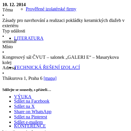
10. 12. 2014
Prověřené izolatérské firmy
Téma
•
Zásady pro navrhování a realizaci pokládky keramických dlažeb v
exteriéru
Typ události
•
LITERATURA
seminář
Místo
•
Kongresový sál ČVUT – salonek „GALERI E“ – Masarykova
kolej
TECHNICKÁ ŘEŠENÍ IZOLACÍ
Adresa
•
Thákurova 1, Praha 6
[mapa]
Sdílejte se sousedy, s přáteli…
VÝUKA
Sdílet na Facebook
Sdílet na X
Share on WhatsApp
Sdílet na Pinterest
Sdílet e-mailem
KONFERENCE