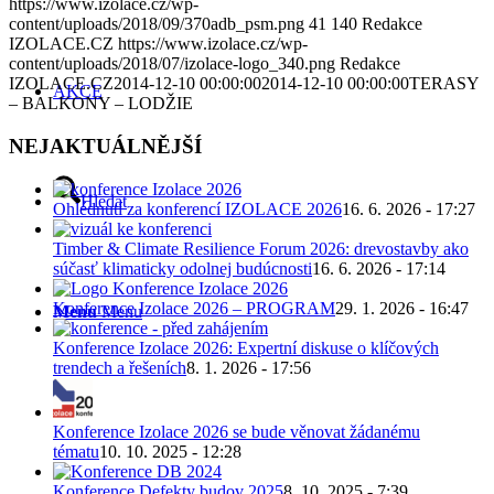
https://www.izolace.cz/wp-
content/uploads/2018/09/370adb_psm.png
41
140
Redakce
IZOLACE.CZ
https://www.izolace.cz/wp-
content/uploads/2018/07/izolace-logo_340.png
Redakce
IZOLACE.CZ
2014-12-10 00:00:00
2014-12-10 00:00:00
TERASY
AKCE
– BALKONY – LODŽIE
NEJAKTUÁLNĚJŠÍ
Hledat
Ohlédnutí za konferencí IZOLACE 2026
16. 6. 2026 - 17:27
Timber & Climate Resilience Forum 2026: drevostavby ako
súčasť klimaticky odolnej budúcnosti
16. 6. 2026 - 17:14
Konference Izolace 2026 – PROGRAM
29. 1. 2026 - 16:47
Menu
Menu
Konference Izolace 2026: Expertní diskuse o klíčových
trendech a řešeních
8. 1. 2026 - 17:56
Konference Izolace 2026 se bude věnovat žádanému
tématu
10. 10. 2025 - 12:28
Konference Defekty budov 2025
8. 10. 2025 - 7:39