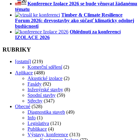
Konference Izolace 2026 se bude věnovat žádanému
tématu
Timber & Climate Resilience
Forum 2026: drevostavby ako súčasť klimaticky odolnej
budúcnosti
Ohlédnutí za konferencí
IZOLACE 2026
RUBRIKY
[ostatní]
(219)
Komerční sdělení
(2)
Aplikace
(488)
Akustické izolace
(2)
Fasády
(92)
Inženýrské stavby
(8)
Spodní stavby
(59)
Střechy
(347)
Obecné
(528)
Diagnostika staveb
(49)
Info
(1)
Legislativa
(121)
Publikace
(4)
Výstavy, konference
(313)