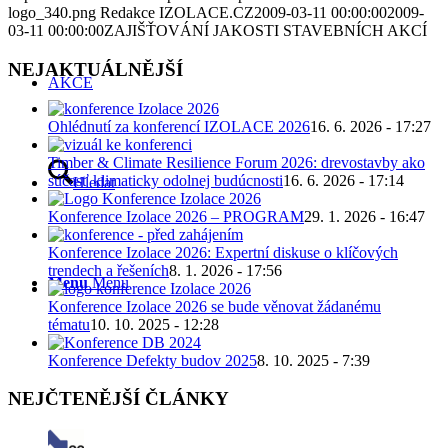
logo_340.png
Redakce IZOLACE.CZ
2009-03-11 00:00:00
2009-
03-11 00:00:00
ZAJIŠŤOVÁNÍ JAKOSTI STAVEBNÍCH AKCÍ
NEJAKTUÁLNĚJŠÍ
AKCE
Ohlédnutí za konferencí IZOLACE 2026
16. 6. 2026 - 17:27
Timber & Climate Resilience Forum 2026: drevostavby ako
súčasť klimaticky odolnej budúcnosti
16. 6. 2026 - 17:14
Hledat
Konference Izolace 2026 – PROGRAM
29. 1. 2026 - 16:47
Konference Izolace 2026: Expertní diskuse o klíčových
trendech a řešeních
8. 1. 2026 - 17:56
Menu
Menu
Konference Izolace 2026 se bude věnovat žádanému
tématu
10. 10. 2025 - 12:28
Konference Defekty budov 2025
8. 10. 2025 - 7:39
NEJČTENĚJŠÍ ČLÁNKY