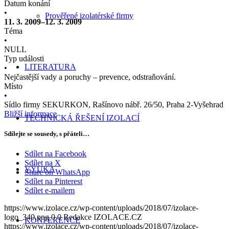
Datum konání
•
Prověřené izolatérské firmy
11. 3. 2009–12. 3. 2009
Téma
•
NULL
Typ události
LITERATURA
•
Nejčastější vady a poruchy – prevence, odstraňování.
Místo
•
Sídlo firmy SEKURKON, Rašínovo nábř. 26/50, Praha 2-Vyšehrad
Bližší informace
TECHNICKÁ ŘEŠENÍ IZOLACÍ
Sdílejte se sousedy, s přáteli…
Sdílet na Facebook
Sdílet na X
VÝUKA
Share on WhatsApp
Sdílet na Pinterest
Sdílet e-mailem
https://www.izolace.cz/wp-content/uploads/2018/07/izolace-
logo_340.png
0
0
Redakce IZOLACE.CZ
KONFERENCE
https://www.izolace.cz/wp-content/uploads/2018/07/izolace-