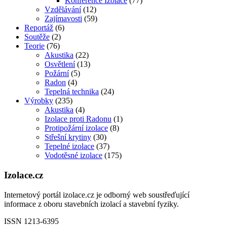
Konference Izolace
(77)
Vzdělávání
(12)
Zajímavosti
(59)
Reportáž
(6)
Soutěže
(2)
Teorie
(76)
Akustika
(22)
Osvětlení
(13)
Požární
(5)
Radon
(4)
Tepelná technika
(24)
Výrobky
(235)
Akustika
(4)
Izolace proti Radonu
(1)
Protipožární izolace
(8)
Střešní krytiny
(30)
Tepelné izolace
(37)
Vodotěsné izolace
(175)
Izolace.cz
Internetový portál izolace.cz je odborný web soustřeďující
informace z oboru stavebních izolací a stavební fyziky.
ISSN 1213-6395