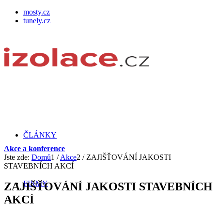
mosty.cz
tunely.cz
ČLÁNKY
Akce a konference
Jste zde:
Domů
1
/
Akce
2
/
ZAJIŠŤOVÁNÍ JAKOSTI
STAVEBNÍCH AKCÍ
FIRMY
ZAJIŠŤOVÁNÍ JAKOSTI STAVEBNÍCH
AKCÍ