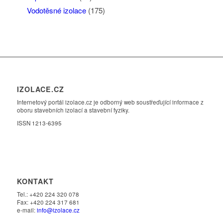
Vodotěsné izolace
(175)
IZOLACE.CZ
Internetový portál izolace.cz je odborný web soustřeďující informace z
oboru stavebních izolací a stavební fyziky.
ISSN 1213-6395
KONTAKT
Tel.: +420 224 320 078
Fax: +420 224 317 681
e-mail:
info@izolace.cz