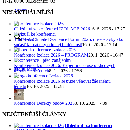
11-12 00:00:00
Železnice ´03
AKCE
NEJAKTUÁLNĚJŠÍ
Ohlédnutí za konferencí IZOLACE 2026
16. 6. 2026 - 17:27
Timber & Climate Resilience Forum 2026: drevostavby ako
Hledat
súčasť klimaticky odolnej budúcnosti
16. 6. 2026 - 17:14
Konference Izolace 2026 – PROGRAM
29. 1. 2026 - 16:47
Konference Izolace 2026: Expertní diskuse o klíčových
Menu
Menu
trendech a řešeních
8. 1. 2026 - 17:56
Konference Izolace 2026 se bude věnovat žádanému
tématu
10. 10. 2025 - 12:28
Konference Defekty budov 2025
8. 10. 2025 - 7:39
NEJČTENĚJŠÍ ČLÁNKY
Ohlédnutí za konferencí