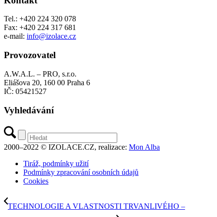
Kontakt
Tel.: +420 224 320 078
Fax: +420 224 317 681
e-mail:
info@izolace.cz
Provozovatel
A.W.A.L. – PRO, s.r.o.
Eliášova 20, 160 00 Praha 6
IČ: 05421527
Vyhledávání
2000–2022 © IZOLACE.CZ, realizace:
Mon Alba
Tiráž, podmínky užití
Podmínky zpracování osobních údajů
Cookies
TECHNOLOGIE A VLASTNOSTI TRVANLIVÉHO –