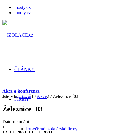
mosty.cz
tunely.cz
ČLÁNKY
Akce a konference
Jste zde:
Domů
1
/
Akce
2
/
Železnice ´03
FIRMY
Železnice ´03
Datum konání
•
Prověřené izolatérské firmy
12. 11. 2003–13. 11. 2003