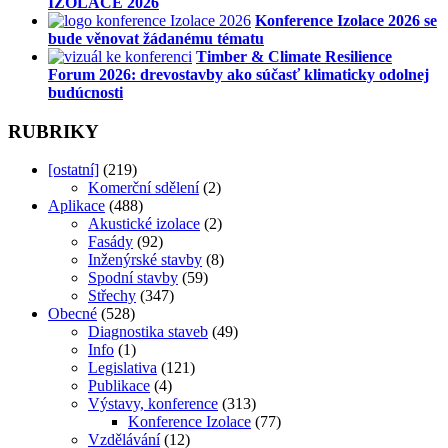
IZOLACE 2026
Konference Izolace 2026 se
bude věnovat žádanému tématu
Timber & Climate Resilience
Forum 2026: drevostavby ako súčasť klimaticky odolnej
budúcnosti
RUBRIKY
[ostatní]
(219)
Komerční sdělení
(2)
Aplikace
(488)
Akustické izolace
(2)
Fasády
(92)
Inženýrské stavby
(8)
Spodní stavby
(59)
Střechy
(347)
Obecné
(528)
Diagnostika staveb
(49)
Info
(1)
Legislativa
(121)
Publikace
(4)
Výstavy, konference
(313)
Konference Izolace
(77)
Vzdělávání
(12)