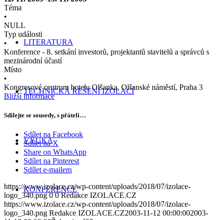
Téma
•
NULL
Typ události
LITERATURA
•
Konference - 8. setkání investorů, projektantů stavitelů a správců s
mezinárodní účastí
Místo
•
Kongresové centrum hotelu Olšanka, Olšanské náměstí, Praha 3
TECHNICKÁ ŘEŠENÍ IZOLACÍ
Bližší informace
Sdílejte se sousedy, s přáteli…
Sdílet na Facebook
VÝUKA
Sdílet na X
Share on WhatsApp
Sdílet na Pinterest
Sdílet e-mailem
https://www.izolace.cz/wp-content/uploads/2018/07/izolace-
KONFERENCE
logo_340.png
0
0
Redakce IZOLACE.CZ
https://www.izolace.cz/wp-content/uploads/2018/07/izolace-
logo_340.png
Redakce IZOLACE.CZ
2003-11-12 00:00:00
2003-