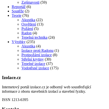
Zajímavosti
(59)
Reportáž
(6)
Soutěže
(2)
Teorie
(76)
Akustika
(22)
Osvětlení
(13)
Požární
(5)
Radon
(4)
Tepelná technika
(24)
Výrobky
(235)
Akustika
(4)
Izolace proti Radonu
(1)
Protipožární izolace
(8)
Střešní krytiny
(30)
Tepelné izolace
(37)
Vodotěsné izolace
(175)
Izolace.cz
Internetový portál izolace.cz je odborný web soustřeďující
informace z oboru stavebních izolací a stavební fyziky.
ISSN 1213-6395