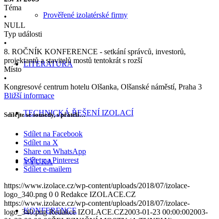
Téma
Prověřené izolatérské firmy
•
NULL
Typ události
•
8. ROČNÍK KONFERENCE - setkání správců, investorů,
projektantů a stavitelů mostů tentokrát s rozší
LITERATURA
Místo
•
Kongresové centrum hotelu Olšanka, Olšanské náměstí, Praha 3
Bližší informace
TECHNICKÁ ŘEŠENÍ IZOLACÍ
Sdílejte se sousedy, s přáteli…
Sdílet na Facebook
Sdílet na X
Share on WhatsApp
Sdílet na Pinterest
VÝUKA
Sdílet e-mailem
https://www.izolace.cz/wp-content/uploads/2018/07/izolace-
logo_340.png
0
0
Redakce IZOLACE.CZ
https://www.izolace.cz/wp-content/uploads/2018/07/izolace-
KONFERENCE
logo_340.png
Redakce IZOLACE.CZ
2003-01-23 00:00:00
2003-