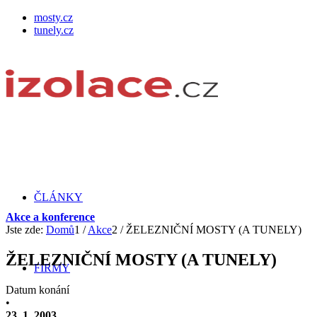
mosty.cz
tunely.cz
ČLÁNKY
Akce a konference
Jste zde:
Domů
1
/
Akce
2
/
ŽELEZNIČNÍ MOSTY (A TUNELY)
ŽELEZNIČNÍ MOSTY (A TUNELY)
FIRMY
Datum konání
•
23. 1. 2003