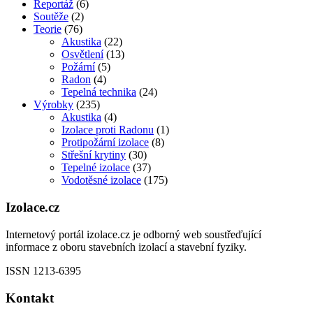
Reportáž
(6)
Soutěže
(2)
Teorie
(76)
Akustika
(22)
Osvětlení
(13)
Požární
(5)
Radon
(4)
Tepelná technika
(24)
Výrobky
(235)
Akustika
(4)
Izolace proti Radonu
(1)
Protipožární izolace
(8)
Střešní krytiny
(30)
Tepelné izolace
(37)
Vodotěsné izolace
(175)
Izolace.cz
Internetový portál izolace.cz je odborný web soustřeďující
informace z oboru stavebních izolací a stavební fyziky.
ISSN 1213-6395
Kontakt