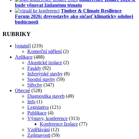
bude věnovat žádanému tématu
Timber & Climate Resilience
Forum 2026: drevostavby ako súčasť klimaticky odolnej
budúcnosti
RUBRIKY
[ostatní]
(219)
Komerční sdělení
(2)
Aplikace
(488)
Akustické izolace
(2)
Fasády
(92)
Inženýrské stavby
(8)
Spodní stavby
(59)
Střechy
(347)
Obecné
(528)
Diagnostika staveb
(49)
Info
(1)
Legislativa
(121)
Publikace
(4)
Výstavy, konference
(313)
Konference Izolace
(77)
Vzdělávání
(12)
Zajímavosti
(59)