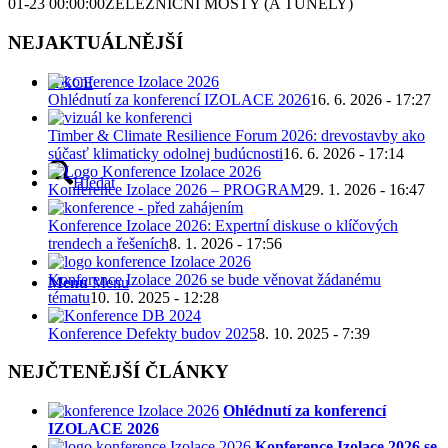
01-23 00:00:00
ŽELEZNIČNÍ MOSTY (A TUNELY)
NEJAKTUÁLNĚJŠÍ
AKCE
Ohlédnutí za konferencí IZOLACE 2026
16. 6. 2026 - 17:27
Timber & Climate Resilience Forum 2026: drevostavby ako
súčasť klimaticky odolnej budúcnosti
16. 6. 2026 - 17:14
Hledat
Konference Izolace 2026 – PROGRAM
29. 1. 2026 - 16:47
Konference Izolace 2026: Expertní diskuse o klíčových
trendech a řešeních
8. 1. 2026 - 17:56
Konference Izolace 2026 se bude věnovat žádanému
Menu
Menu
tématu
10. 10. 2025 - 12:28
Konference Defekty budov 2025
8. 10. 2025 - 7:39
NEJČTENĚJŠÍ ČLÁNKY
Ohlédnutí za konferencí
IZOLACE 2026
Konference Izolace 2026 se