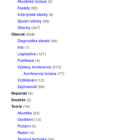
Akustické izolace
(2)
Fasády
(92)
Inženýrské stavby
(8)
Spodní stavby
(59)
Střechy
(347)
Obecné
(528)
Diagnostika staveb
(49)
Info
(1)
Legislativa
(121)
Publikace
(4)
Výstavy, konference
(313)
Konference Izolace
(77)
Vzdělávání
(12)
Zajímavosti
(59)
Reportáž
(6)
Soutěže
(2)
Teorie
(76)
Akustika
(22)
Osvětlení
(13)
Požární
(5)
Radon
(4)
Tepelná technika
(24)