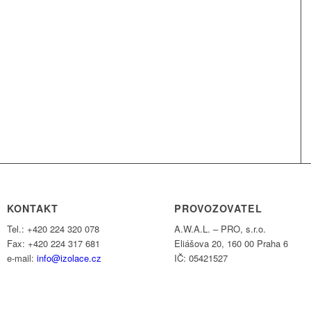
KONTAKT
PROVOZOVATEL
Tel.: +420 224 320 078
A.W.A.L. – PRO, s.r.o.
Fax: +420 224 317 681
Eliášova 20, 160 00 Praha 6
e-mail:
info@izolace.cz
IČ: 05421527