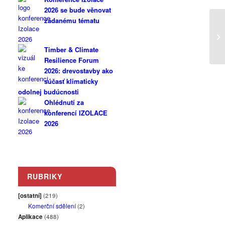
2026 se bude věnovat
žádanému tématu
H
Timber & Climate
Resilience Forum
2026: drevostavby ako
súčasť klimaticky
odolnej budúcnosti
Ohlédnutí za
konferencí IZOLACE
2026
RUBRIKY
[ostatní]
(219)
Komerční sdělení
(2)
Aplikace
(488)