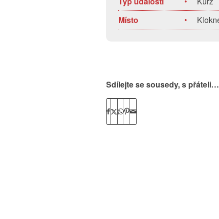
Typ události
•
Kurz
Místo
•
Klokn
Sdílejte se sousedy, s přáteli…