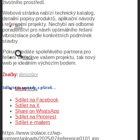
životního prostředí.
Webová stránka nabízí technický katalog,
detailní popisy produktů, aplikační návody
i referenční projekty. Nechybí ani odborné
AKCE
poradenství pro návrh optimálního řešení
vibroizolace podle konkrétních podmínek
stavby.
Pokud hledáte spolehlivého partnera pro
Hledat
řešení vibrací ve vašem projektu, tak nový
web je ideálním výchozím bodem.
Značky:
vibroizolace
Sdílejte se sousedy, s přáteli…
Menu
Menu
Sdílet na Facebook
Sdílet na X
Share on WhatsApp
Sdílet na Pinterest
Sdílet e-mailem
https://www.izolace.cz/wp-
content/uploads/2025/07/reference0101.jpg