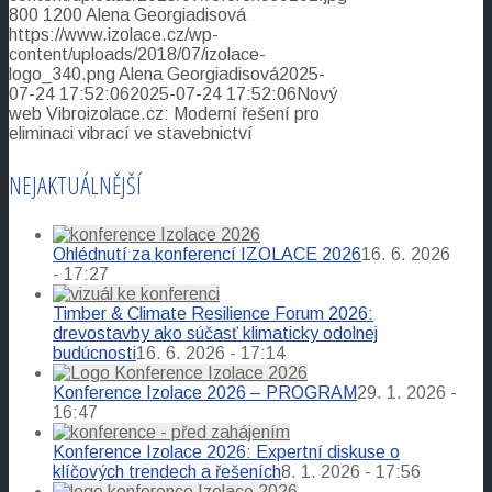
800
1200
Alena Georgiadisová
https://www.izolace.cz/wp-
content/uploads/2018/07/izolace-
logo_340.png
Alena Georgiadisová
2025-
07-24 17:52:06
2025-07-24 17:52:06
Nový
web Vibroizolace.cz: Moderní řešení pro
eliminaci vibrací ve stavebnictví
NEJAKTUÁLNĚJŠÍ
Ohlédnutí za konferencí IZOLACE 2026
16. 6. 2026
- 17:27
Timber & Climate Resilience Forum 2026:
drevostavby ako súčasť klimaticky odolnej
budúcnosti
16. 6. 2026 - 17:14
Konference Izolace 2026 – PROGRAM
29. 1. 2026 -
16:47
Konference Izolace 2026: Expertní diskuse o
klíčových trendech a řešeních
8. 1. 2026 - 17:56