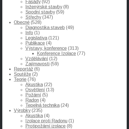
Fasády
(92)
Inženýrské stavby
(8)
Spodní stavby
(59)
Střechy
(347)
Obecné
(528)
Diagnostika staveb
(49)
Info
(1)
Legislativa
(121)
Publikace
(4)
Výstavy, konference
(313)
Konference Izolace
(77)
Vzdělávání
(12)
Zajímavosti
(59)
Reportáž
(6)
Soutěže
(2)
Teorie
(76)
Akustika
(22)
Osvětlení
(13)
Požární
(5)
Radon
(4)
Tepelná technika
(24)
Výrobky
(235)
Akustika
(4)
Izolace proti Radonu
(1)
Protipožární izolace
(8)