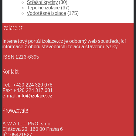
Střešní krytiny
(30)
Tepelné izolace
(37)
Vodotěsné izolace
(175)
Izolace.cz
Internetový portál izolace.cz je odborný web soustřeďující
informace z oboru stavebních izolací a stavební fyziky.
ISSN 1213-6395
Kontakt
Tel.: +420 224 320 078
Fax: +420 224 317 681
e-mail:
info@izolace.cz
Provozovatel
A.W.A.L. – PRO, s.r.o.
Eliášova 20, 160 00 Praha 6
IČ: 05421527