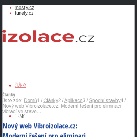
mosty.cz
tunely.cz
ČLÁNKY
Články
Jste zde:
Domů
1
/
Články
2
/
Aplikace
3
/
Spodní stavby
4
/
Nový web Vibroizolace.cz: Moderní řešení pro eliminaci
vibrací ve stave...
FIRMY
Nový web Vibroizolace.cz:
Moderní řešení pro eliminaci