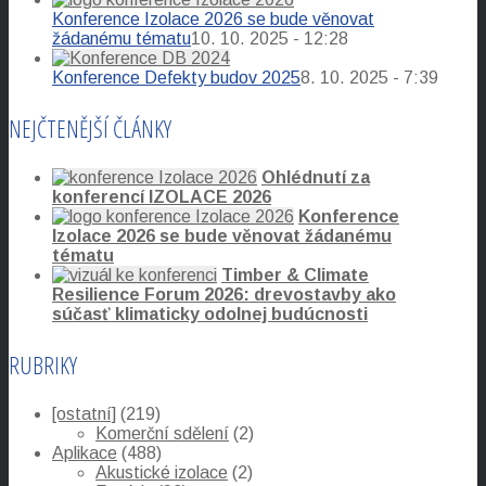
Konference Izolace 2026 se bude věnovat
žádanému tématu
10. 10. 2025 - 12:28
Konference Defekty budov 2025
8. 10. 2025 - 7:39
NEJČTENĚJŠÍ ČLÁNKY
Ohlédnutí za
konferencí IZOLACE 2026
Konference
Izolace 2026 se bude věnovat žádanému
tématu
Timber & Climate
Resilience Forum 2026: drevostavby ako
súčasť klimaticky odolnej budúcnosti
RUBRIKY
[ostatní]
(219)
Komerční sdělení
(2)
Aplikace
(488)
Akustické izolace
(2)