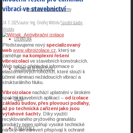
vibrací ve stavebnictví
Prověřené izolatérské firmy
24. 7. 2025
/
autor:
Ing. Ondřej Wittek
/
Spodní stavby
,
Výrobky
LITERATURA
Představujeme nový
specializovaný
web
www.vibroizolace.cz,
který se
zaměřuje
na komplexní řešení
vibroizolací
ve stavebních konstrukcích.
Web nabízí přehledné informace o
TECHNICKÁ ŘEŠENÍ IZOLACÍ
elastomerových rohožích, které slouží k
účinné eliminaci nežádoucích vibrací a
strukturálního hluku.
Vibroizolace
nachází uplatnění v širokém
VÝUKA
spektru stavebních aplikací –
od izolace
základů budov, přes plovoucí podlahy,
až po technická zařízení jako jsou
výtahové šacht
y. Díky využití
recyklovaného pryžového granulátu
produkty nejen splňují vysoké technické
KONFERENCE
nároky, ale zároveň přispívají k ochraně