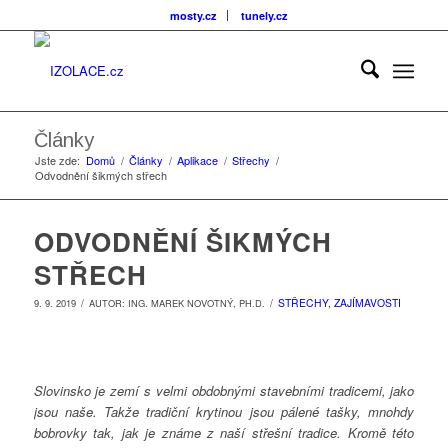
mosty.cz
tunely.cz
Články
Jste zde:
Domů
/
Články
/
Aplikace
/
Střechy
/
Odvodnění šikmých střech
ODVODNĚNÍ ŠIKMÝCH
STŘECH
/
/
STŘECHY
,
ZAJÍMAVOSTI
9. 9. 2019
AUTOR:
ING. MAREK NOVOTNÝ, PH.D.
Slovinsko je zemí s velmi obdobnými stavebními tradicemi, jako
jsou naše. Takže tradiční krytinou jsou pálené tašky, mnohdy
bobrovky tak, jak je známe z naší střešní tradice. Kromě této