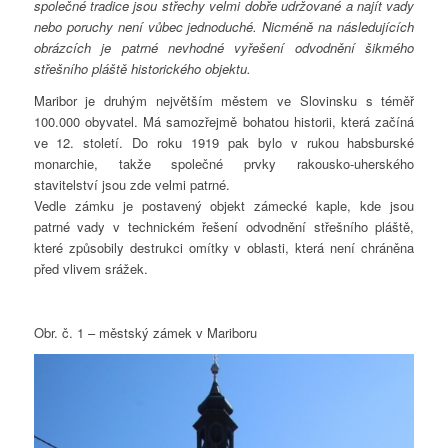
společné tradice jsou střechy velmi dobře udržované a najít vady
nebo poruchy není vůbec jednoduché. Nicméně na následujících
obrázcích je patrné nevhodné vyřešení odvodnění šikmého
střešního pláště historického objektu.
Maribor je druhým největším městem ve Slovinsku s téměř
100.000 obyvatel. Má samozřejmě bohatou historii, která začíná
ve 12. století. Do roku 1919 pak bylo v rukou habsburské
monarchie, takže společné prvky rakousko-uherského
stavitelství jsou zde velmi patrné.
Vedle zámku je postavený objekt zámecké kaple, kde jsou
patrné vady v technickém řešení odvodnění střešního pláště,
které způsobily destrukci omítky v oblasti, která není chráněna
před vlivem srážek.
Obr. č. 1 – městský zámek v Mariboru