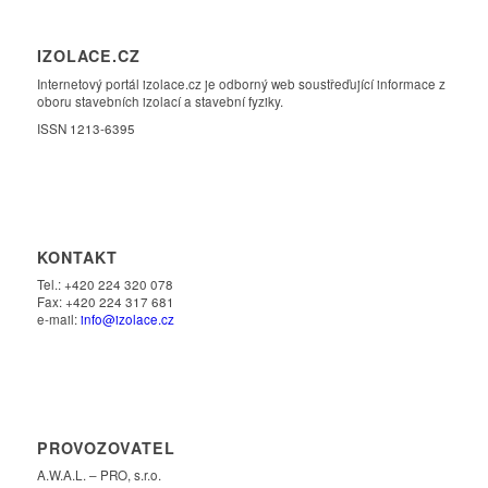
IZOLACE.CZ
Internetový portál izolace.cz je odborný web soustřeďující informace z
oboru stavebních izolací a stavební fyziky.
ISSN 1213-6395
KONTAKT
Tel.: +420 224 320 078
Fax: +420 224 317 681
e-mail:
info@izolace.cz
PROVOZOVATEL
A.W.A.L. – PRO, s.r.o.