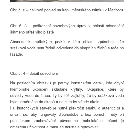
Obr. č. 2 – celkový pohled na kapli městského zámku v Mariboru
Obr. č. 3 – poškození povrchových úprav v oblasti odvodnění
šikmého střešního pláště
Absence klempířských prvků v této oblasti způsobuje, že
srážková voda není řádně odvedena do okapních žlabů a teče po
fasádě.
Obr. č. 4 – detail odvodnění
Na posledním obrázku je patrný konstrukční detail, kde chybí
klempířské ukončení skládané krytiny. Okapnice, které by
odvedly vodu do žlabu. Ty by též zajistily, že by srážková voda
byla usměrněna do okapů a netekla by všude okolo.
I u historických staveb je nutné překročit snahu o autenticitu a
snažit se, aby fungovaly dlouhodobě a bez poruch. Tedy při
puristickém zachovávání původního technického řešení je
omezena i životnost a musí se neustále opravovat.