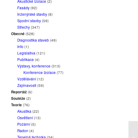
Akustické izolace
(2)
Fasády
(92)
Inženýrské stavby
(8)
Spodní stavby
(59)
Střechy
(347)
Obecné
(528)
Diagnostika staveb
(49)
Info
(1)
Legislativa
(121)
Publikace
(4)
Výstavy, konference
(313)
Konference Izolace
(77)
Vzdělávání
(12)
Zajímavosti
(59)
Reportáž
(6)
Soutěže
(2)
Teorie
(76)
Akustika
(22)
Osvětlení
(13)
Požární
(5)
Radon
(4)
Vý
Tepelná technika
(24)