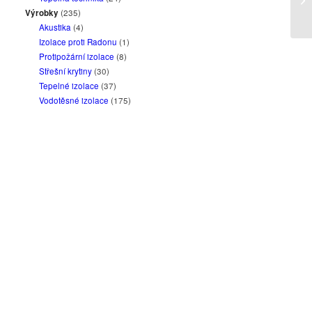
15
Výrobky
(235)
Akustika
(4)
Izolace proti Radonu
(1)
Protipožární izolace
(8)
Střešní krytiny
(30)
Tepelné izolace
(37)
Vodotěsné izolace
(175)