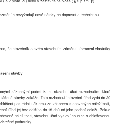
 § 2 písm. d/) nebo v zastavitelné ploše ( § 2 písm. j/)
ezmění a nevyžadují nové nároky na dopravní a technickou
eno, že stavebník o svém stavebním záměru informoval vlastníky
lášení stavby
edenými zákonnými podmínkami, stavební úřad rozhodnutím, které
ohlášené stavby zakáže. Toto rozhodnutí stavební úřad vydá do 30
 ohlášení postrádat některou ze zákonem stanovených náležitostí,
bní úřad jej bez dalšího do 15 dnů od jeho podání odloží. Pokud
dované náležitosti, stavební úřad vysloví souhlas s ohlašovanou
odatečné podmínky.