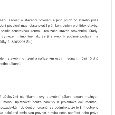
ahu žádosti o stavební povolení a jeho příloh od starého příliš
vební povolení musí obsahovat i plán kontrolních prohlídek stavby.
osílit soustavnou kontrolu realizace staveb stavebními úřady.
je vymezen mimo jiné tak, že ji stavebník povinně podává na
ášky č. 526/2006 Sb.).
ení stavebního řízení a nařízeným ústním jednáním činí 10 dnů
bního zákona).
ní účelovými námitkami nový stavební zákon rozsah možných
ci mohou uplatňovat pouze námitky k projektové dokumentaci,
 požadavkům dotčených orgánů, za podmínky, že je jimi dotčeno
rávo založené smlouvou provést stavbu nebo opatření nebo právo