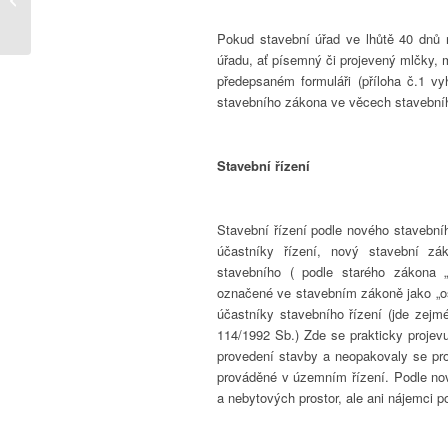
vztahu...
Pokud stavební úřad ve lhůtě 40 dnů 
úřadu, ať písemný či projevený mlčky, 
předepsaném formuláři (příloha č.1 vy
stavebního zákona ve věcech stavebníh
Stavební řízení
Stavební řízení podle nového staveb
účastníky řízení, nový stavební z
stavebního ( podle starého zákona 
označené ve stavebním zákoně jako „os
účastníky stavebního řízení (jde zej
114/1992 Sb.) Zde se prakticky projev
provedení stavby a neopakovaly se pro
prováděné v územním řízení. Podle nov
a nebytových prostor, ale ani nájemci 