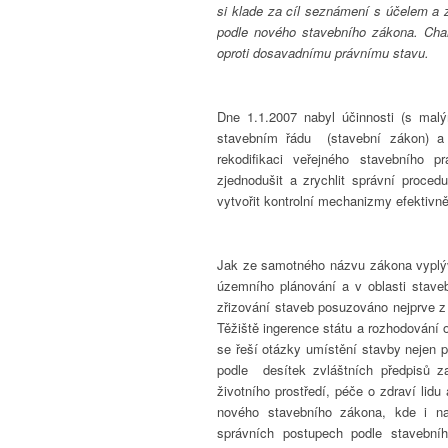
si klade za cíl seznámení s účelem a 
podle nového stavebního zákona. Cha
oproti dosavadnímu právnímu stavu.
Dne 1.1.2007 nabyl účinnosti (s ma
stavebním řádu (stavební zákon) a
rekodifikaci veřejného stavebního pr
zjednodušit a zrychlit správní proced
vytvořit kontrolní mechanizmy efektivně 
Jak ze samotného názvu zákona vyplývá
územního plánování a v oblasti stave
zřizování staveb posuzováno nejprve z
Těžiště ingerence státu a rozhodování
se řeší otázky umístění stavby nejen 
podle desítek zvláštních předpisů za
životního prostředí, péče o zdraví lidu
nového stavebního zákona, kde i na
správních postupech podle stavební