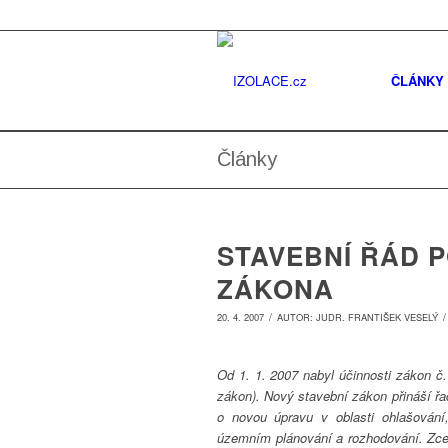
ČLÁNKY
Články
STAVEBNÍ ŘÁD 
ZÁKONA
/
/
20. 4. 2007
AUTOR:
JUDR. FRANTIŠEK VESELÝ
Od 1. 1. 2007 nabyl účinnosti zákon č
zákon). Nový stavební zákon přináší řa
o novou úpravu v oblasti ohlašován
územním plánování a rozhodování. Zcel