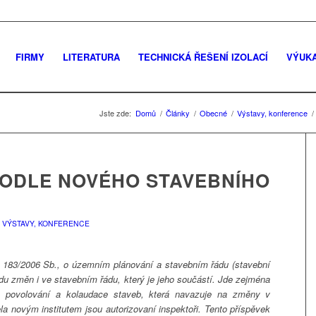
FIRMY
LITERATURA
TECHNICKÁ ŘEŠENÍ IZOLACÍ
VÝUK
Jste zde:
Domů
/
Články
/
Obecné
/
Výstavy, konference
/
PODLE NOVÉHO STAVEBNÍHO
VÝSTAVY, KONFERENCE
. 183/2006 Sb., o územním plánování a stavebním řádu (stavební
du změn i ve stavebním řádu, který je jeho součástí. Jde zejména
í, povolování a kolaudace staveb, která navazuje na změny v
a novým institutem jsou autorizovaní inspektoři. Tento příspěvek