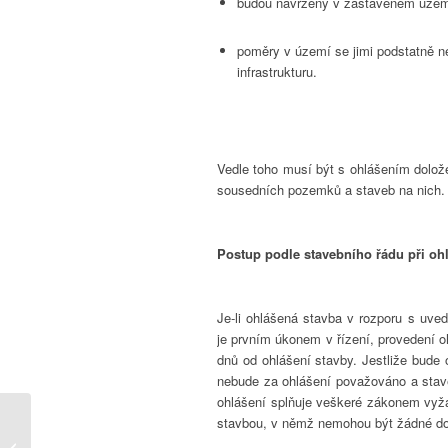
budou navrženy v zastavěném území (
poměry v území se jimi podstatně n
infrastrukturu.
Vedle toho musí být s ohlášením dolož
sousedních pozemků a staveb na nich.
Postup podle stavebního řádu při oh
Je-li ohlášená stavba v rozporu s uv
je prvním úkonem v řízení, provedení 
dnů od ohlášení stavby. Jestliže bude
nebude za ohlášení považováno a stave
ohlášení splňuje veškeré zákonem vyža
stavbou, v němž nemohou být žádné d
Praktické poznámky k současné
legislativní realitě, zejména ve