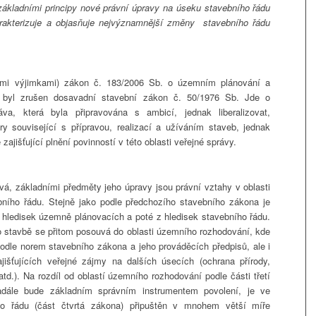
základními principy nové právní úpravy na úseku stavebního řádu
rakterizuje a objasňuje nejvýznamnější změny stavebního řádu
lými výjimkami) zákon č. 183/2006 Sb. o územním plánování a
 byl zrušen dosavadní stavební zákon č. 50/1976 Sb. Jde o
áva, která byla připravována s ambicí, jednak liberalizovat,
ury související s přípravou, realizací a užíváním staveb, jednak
zajišťující plnění povinností v této oblasti veřejné správy.
, základními předměty jeho úpravy jsou právní vztahy v oblasti
bního řádu. Stejně jako podle předchozího stavebního zákona je
 hledisek územně plánovacích a poté z hledisek stavebního řádu.
 o stavbě se přitom posouvá do oblasti územního rozhodování, kde
podle norem stavebního zákona a jeho prováděcích předpisů, ale i
jišťujících veřejné zájmy na dalších úsecích (ochrana přírody,
 atd.). Na rozdíl od oblastí územního rozhodování podle části třetí
dále bude základním správním instrumentem povolení, je ve
ho řádu (část čtvrtá zákona) připuštěn v mnohem větší míře