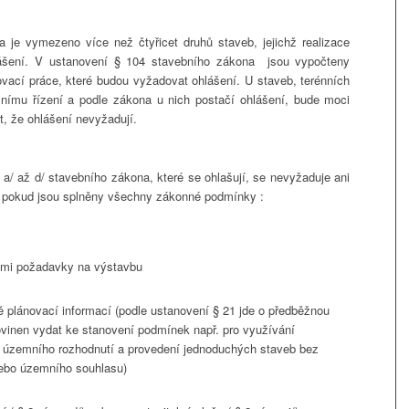
 je vymezeno více než čtyřicet druhů staveb, jejichž realizace
lášení. V ustanovení § 104 stavebního zákona jsou vypočteny
žovací práce, které budou vyžadovat ohlášení. U staveb, terénních
mnímu řízení a podle zákona u nich postačí ohlášení, bude moci
t, že ohlášení nevyžadují.
a/ až d/ stavebního zákona, které se ohlašují, se nevyžaduje ani
, pokud jsou splněny všechny zákonné podmínky :
ými požadavky na výstavbu
 plánovací informací (podle ustanovení § 21 jde o předběžnou
povinen vydat ke stanovení podmínek např. pro využívání
í územního rozhodnutí a provedení jednoduchých staveb bez
ebo územního souhlasu)