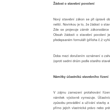
Žádost o stavební povolení
Nový stavební zákon se při úpravě obs
neliší. Novinkou je to, že žádost o sta
Zde se projevuje záměr zákonodárce p
Obsah žádosti o stavební povolení 
předepsaném formuláři (příloha č.2 vyhl
Doba mezi doručením oznámení o zaháj
(oproti sedmi dnům podle starého stave
Námitky účastníků stavebního řízení
V zájmu zamezení protahování říze
námitek výslovně vymezuje. Účastní
způsobu provádění a užívání stavby a
přímo jejich vlastnické právo nebo p