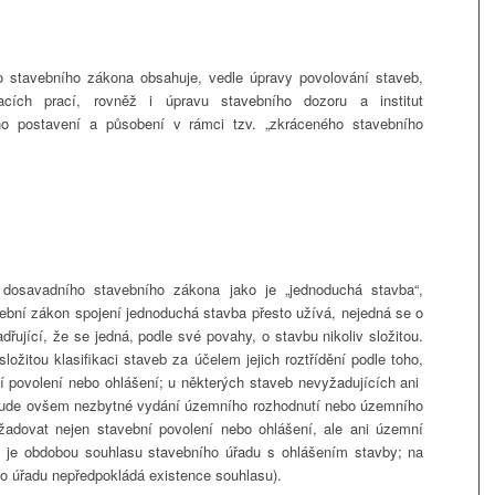
ho stavebního zákona obsahuje, vedle úpravy povolování staveb,
acích prací, rovněž i úpravu stavebního dozoru a institut
eho postavení a působení v rámci tzv. „zkráceného stavebního
dosavadního stavebního zákona jako je „jednoduchá stavba“,
ební zákon spojení jednoduchá stavba přesto užívá, nejedná se o
adřující, že se jedná, podle své povahy, o stavbu nikoliv složitou.
žitou klasifikaci staveb za účelem jejich roztřídění podle toho,
bí povolení nebo ohlášení; u některých staveb nevyžadujících ani
, bude ovšem nezbytné vydání územního rozhodnutí nebo územního
adovat nejen stavební povolení nebo ohlášení, ale ani územní
s je obdobou souhlasu stavebního úřadu s ohlášením stavby; na
ího úřadu nepředpokládá existence souhlasu).