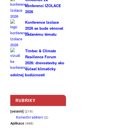
konferencí IZOLACE
2026
Konference Izolace
2026 se bude věnovat
žádanému tématu
Timber & Climate
Resilience Forum
2026: drevostavby ako
súčasť klimaticky
odolnej budúcnosti
RUBRIKY
[ostatní]
(219)
Komerční sdělení
(2)
Aplikace
(488)