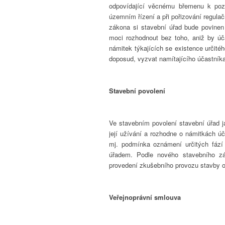
odpovídající věcnému břemenu k poz
územním řízení a při pořizování regulač
zákona si stavební úřad bude povinen
moci rozhodnout bez toho, aniž by ú
námitek týkajících se existence určité
doposud, vyzvat namítajícího účastníka,
Stavební povolení
Ve stavebním povolení stavební úřad j
její užívání a rozhodne o námitkách ú
mj. podmínka oznámení určitých fází 
úřadem. Podle nového stavebního z
provedení zkušebního provozu stavby ob
Veřejnoprávní smlouva