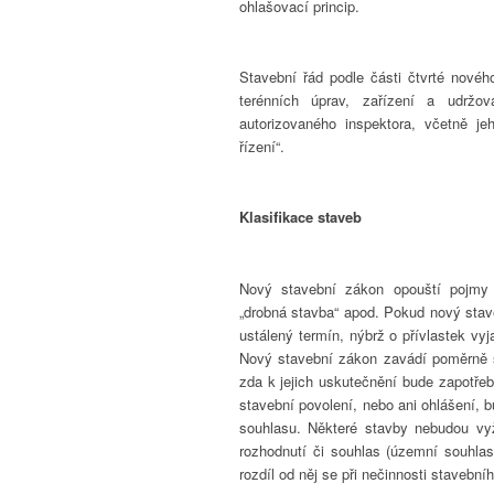
ohlašovací princip.
Stavební řád podle části čtvrté nové
terénních úprav, zařízení a udržov
autorizovaného inspektora, včetně j
řízení“.
Klasifikace staveb
Nový stavební zákon opouští pojmy 
„drobná stavba“ apod. Pokud nový stav
ustálený termín, nýbrž o přívlastek vyj
Nový stavební zákon zavádí poměrně slo
zda k jejich uskutečnění bude zapotře
stavební povolení, nebo ani ohlášení
souhlasu. Některé stavby nebudou vyž
rozhodnutí či souhlas (územní souhla
rozdíl od něj se při nečinnosti stavebn