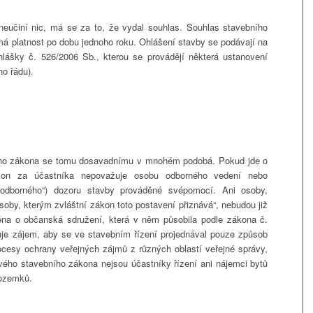
neučiní nic, má se za to, že vydal souhlas. Souhlas stavebního
má platnost po dobu jednoho roku. Ohlášení stavby se podávají na
hlášky č. 526/2006 Sb., kterou se provádějí některá ustanovení
o řádu).
ního zákona se tomu dosavadnímu v mnohém podobá. Pokud jde o
ákon za účastníka nepovažuje osobu odborného vedení nebo
„odborného“) dozoru stavby prováděné svépomocí. Ani osoby,
oby, kterým zvláštní zákon toto postavení přiznává“, nebudou již
ména o občanská sdružení, která v něm působila podle zákona č.
uje zájem, aby se ve stavebním řízení projednával pouze způsob
cesy ochrany veřejných zájmů z různých oblastí veřejné správy,
ého stavebního zákona nejsou účastníky řízení ani nájemci bytů
pozemků.