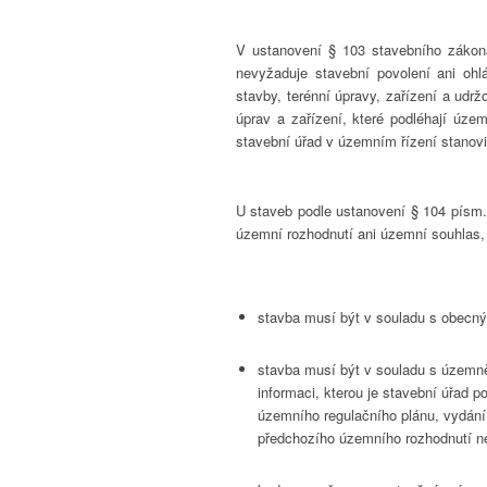
V ustanovení § 103 stavebního zákona
nevyžaduje stavební povolení ani oh
stavby, terénní úpravy, zařízení a udr
úprav a zařízení, které podléhají úze
stavební úřad v územním řízení stanovi
U staveb podle ustanovení § 104 písm. 
územní rozhodnutí ani územní souhlas
stavba musí být v souladu s obecn
stavba musí být v souladu s územně
informaci, kterou je stavební úřad 
územního regulačního plánu, vydán
předchozího územního rozhodnutí n