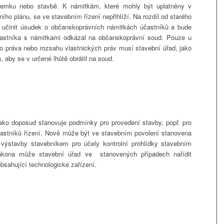
emku nebo stavbě. K námitkám, které mohly být uplatněny v
ního plánu, se ve stavebním řízení nepřihlíží. Na rozdíl od starého
 učinit úsudek o občanskoprávních námitkách účastníků a bude
častníka s námitkami odkázal na občanskoprávní soud. Pouze u
ho práva nebo rozsahu vlastnických práv musí stavební úřad, jako
 aby se v určené lhůtě obrátil na soud.
ako doposud stanovuje podmínky pro provedení stavby, popř. pro
častníků řízení. Nově může být ve stavebním povolení stanovena
výstavby stavebníkem pro účely kontrolní prohlídky stavebním
ákona může stavební úřad ve stanovených případech nařídit
sahující technologické zařízení.