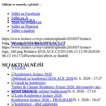
Sdílejte se sousedy, s přáteli…
Sdílet na Facebook
Sdílet na X
LITERATURA
Share on WhatsApp
Sdílet na Pinterest
Sdílet e-mailem
https://www.izolace.cz/wp-content/uploads/2018/07/izolace-
logo_340.png
0
0
Redakce IZOLACE.CZ
TECHNICKÁ ŘEŠENÍ IZOLACÍ
https://www.izolace.cz/wp-content/uploads/2018/07/izolace-
logo_340.png
Redakce IZOLACE.CZ
2013-06-13 13:39:26
2018-
08-13 19:17:54
Navrhování střech ze šindelů
NEJAKTUÁLNĚJŠÍ
VÝUKA
Ohlédnutí za konferencí IZOLACE 2026
16. 6. 2026 - 17:27
Timber & Climate Resilience Forum 2026: drevostavby ako
súčasť klimaticky odolnej budúcnosti
16. 6. 2026 - 17:14
KONFERENCE
Konference Izolace 2026 – PROGRAM
29. 1. 2026 - 16:47