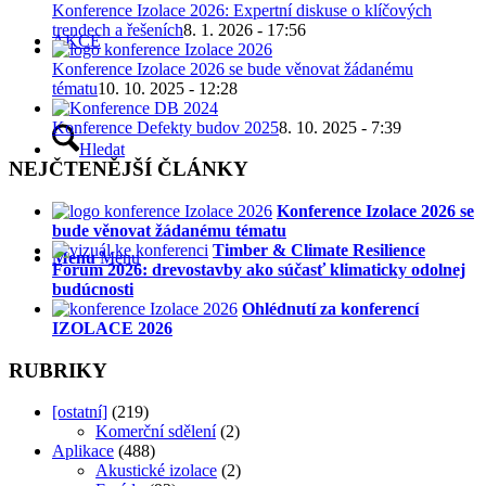
Konference Izolace 2026: Expertní diskuse o klíčových
trendech a řešeních
8. 1. 2026 - 17:56
AKCE
Konference Izolace 2026 se bude věnovat žádanému
tématu
10. 10. 2025 - 12:28
Konference Defekty budov 2025
8. 10. 2025 - 7:39
Hledat
NEJČTENĚJŠÍ ČLÁNKY
Konference Izolace 2026 se
bude věnovat žádanému tématu
Timber & Climate Resilience
Menu
Menu
Forum 2026: drevostavby ako súčasť klimaticky odolnej
budúcnosti
Ohlédnutí za konferencí
IZOLACE 2026
RUBRIKY
[ostatní]
(219)
Komerční sdělení
(2)
Aplikace
(488)
Akustické izolace
(2)