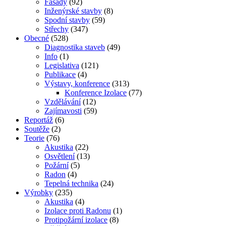
Fasády
(92)
Inženýrské stavby
(8)
Spodní stavby
(59)
Střechy
(347)
Obecné
(528)
Diagnostika staveb
(49)
Info
(1)
Legislativa
(121)
Publikace
(4)
Výstavy, konference
(313)
Konference Izolace
(77)
Vzdělávání
(12)
Zajímavosti
(59)
Reportáž
(6)
Soutěže
(2)
Teorie
(76)
Akustika
(22)
Osvětlení
(13)
Požární
(5)
Radon
(4)
Tepelná technika
(24)
Výrobky
(235)
Akustika
(4)
Izolace proti Radonu
(1)
Protipožární izolace
(8)