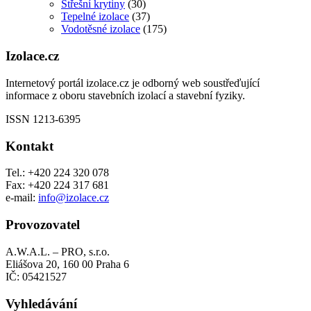
Střešní krytiny
(30)
Tepelné izolace
(37)
Vodotěsné izolace
(175)
Izolace.cz
Internetový portál izolace.cz je odborný web soustřeďující
informace z oboru stavebních izolací a stavební fyziky.
ISSN 1213-6395
Kontakt
Tel.: +420 224 320 078
Fax: +420 224 317 681
e-mail:
info@izolace.cz
Provozovatel
A.W.A.L. – PRO, s.r.o.
Eliášova 20, 160 00 Praha 6
IČ: 05421527
Vyhledávání