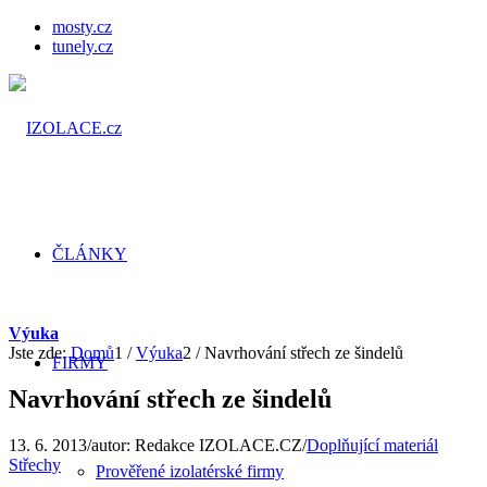
mosty.cz
tunely.cz
ČLÁNKY
Výuka
Jste zde:
Domů
1
/
Výuka
2
/
Navrhování střech ze šindelů
FIRMY
Navrhování střech ze šindelů
13. 6. 2013
/
autor:
Redakce IZOLACE.CZ
/
Doplňující materiál
Střechy
Prověřené izolatérské firmy