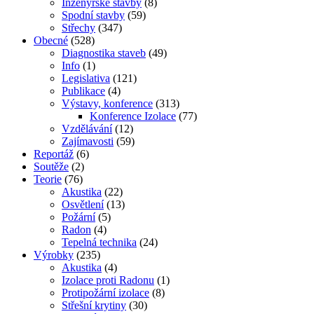
Inženýrské stavby
(8)
Spodní stavby
(59)
Střechy
(347)
Obecné
(528)
Diagnostika staveb
(49)
Info
(1)
Legislativa
(121)
Publikace
(4)
Výstavy, konference
(313)
Konference Izolace
(77)
Vzdělávání
(12)
Zajímavosti
(59)
Reportáž
(6)
Soutěže
(2)
Teorie
(76)
Akustika
(22)
Osvětlení
(13)
Požární
(5)
Radon
(4)
Tepelná technika
(24)
Výrobky
(235)
Akustika
(4)
Izolace proti Radonu
(1)
Protipožární izolace
(8)
Střešní krytiny
(30)