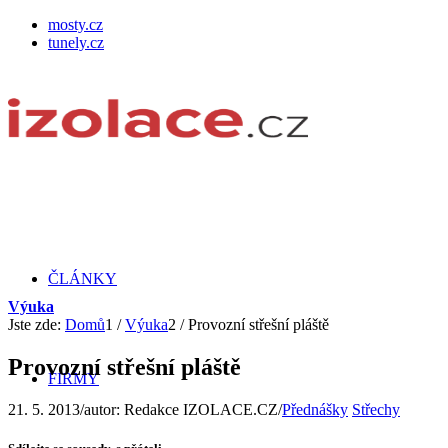
mosty.cz
tunely.cz
ČLÁNKY
Výuka
Jste zde:
Domů
1
/
Výuka
2
/
Provozní střešní pláště
Provozní střešní pláště
FIRMY
21. 5. 2013
/
autor:
Redakce IZOLACE.CZ
/
Přednášky
Střechy