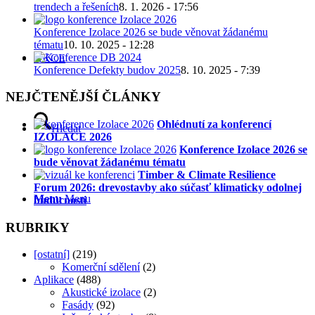
trendech a řešeních
8. 1. 2026 - 17:56
Konference Izolace 2026 se bude věnovat žádanému
tématu
10. 10. 2025 - 12:28
AKCE
Konference Defekty budov 2025
8. 10. 2025 - 7:39
NEJČTENĚJŠÍ ČLÁNKY
Ohlédnutí za konferencí
Hledat
IZOLACE 2026
Konference Izolace 2026 se
bude věnovat žádanému tématu
Timber & Climate Resilience
Forum 2026: drevostavby ako súčasť klimaticky odolnej
Menu
Menu
budúcnosti
RUBRIKY
[ostatní]
(219)
Komerční sdělení
(2)
Aplikace
(488)
Akustické izolace
(2)
Fasády
(92)