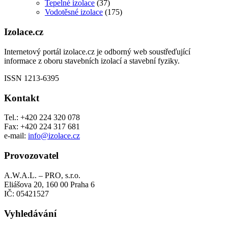
Tepelné izolace
(37)
Vodotěsné izolace
(175)
Izolace.cz
Internetový portál izolace.cz je odborný web soustřeďující
informace z oboru stavebních izolací a stavební fyziky.
ISSN 1213-6395
Kontakt
Tel.: +420 224 320 078
Fax: +420 224 317 681
e-mail:
info@izolace.cz
Provozovatel
A.W.A.L. – PRO, s.r.o.
Eliášova 20, 160 00 Praha 6
IČ: 05421527
Vyhledávání