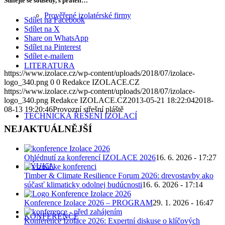
Sdílejte se sousedy, s přáteli…
Prověřené izolatérské firmy
Sdílet na Facebook
Sdílet na X
Share on WhatsApp
Sdílet na Pinterest
Sdílet e-mailem
LITERATURA
https://www.izolace.cz/wp-content/uploads/2018/07/izolace-
logo_340.png
0
0
Redakce IZOLACE.CZ
https://www.izolace.cz/wp-content/uploads/2018/07/izolace-
logo_340.png
Redakce IZOLACE.CZ
2013-05-21 18:22:04
2018-
08-13 19:20:46
Provozní střešní pláště
TECHNICKÁ ŘEŠENÍ IZOLACÍ
NEJAKTUÁLNĚJŠÍ
Ohlédnutí za konferencí IZOLACE 2026
16. 6. 2026 - 17:27
VÝUKA
Timber & Climate Resilience Forum 2026: drevostavby ako
súčasť klimaticky odolnej budúcnosti
16. 6. 2026 - 17:14
Konference Izolace 2026 – PROGRAM
29. 1. 2026 - 16:47
KONFERENCE
Konference Izolace 2026: Expertní diskuse o klíčových