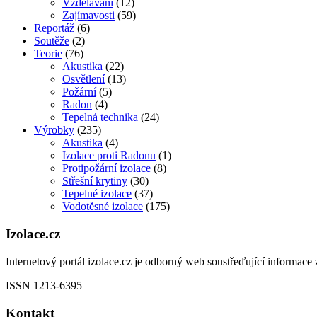
Vzdělávání
(12)
Zajímavosti
(59)
Reportáž
(6)
Soutěže
(2)
Teorie
(76)
Akustika
(22)
Osvětlení
(13)
Požární
(5)
Radon
(4)
Tepelná technika
(24)
Výrobky
(235)
Akustika
(4)
Izolace proti Radonu
(1)
Protipožární izolace
(8)
Střešní krytiny
(30)
Tepelné izolace
(37)
Vodotěsné izolace
(175)
Izolace.cz
Internetový portál izolace.cz je odborný web soustřeďující informace z
ISSN 1213-6395
Kontakt