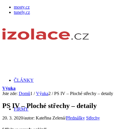
mosty.cz
tunely.cz
ČLÁNKY
Výuka
Jste zde:
Domů
1
/
Výuka
2
/
PS IV – Ploché střechy – detaily
PS IV – Ploché střechy – detaily
FIRMY
20. 3. 2020
/
autor:
Kateřina Zelená
/
Přednášky
Střechy