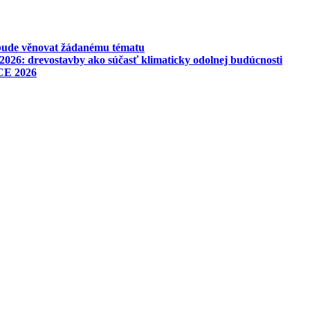
 bude věnovat žádanému tématu
026: drevostavby ako súčasť klimaticky odolnej budúcnosti
CE 2026