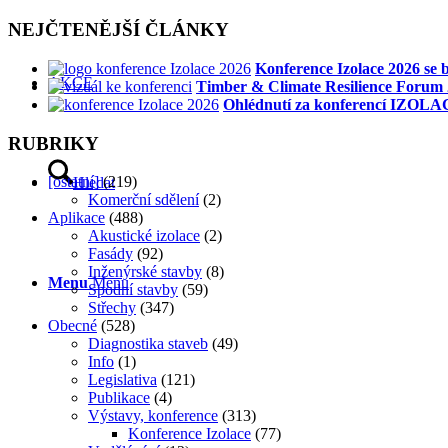
NEJČTENĚJŠÍ ČLÁNKY
Konference Izolace 2026 se
AKCE
Timber & Climate Resilience Forum 2
Ohlédnutí za konferencí IZOLA
RUBRIKY
[ostatní]
(219)
Hledat
Komerční sdělení
(2)
Aplikace
(488)
Akustické izolace
(2)
Fasády
(92)
Inženýrské stavby
(8)
Menu
Menu
Spodní stavby
(59)
Střechy
(347)
Obecné
(528)
Diagnostika staveb
(49)
Info
(1)
Legislativa
(121)
Publikace
(4)
Výstavy, konference
(313)
Konference Izolace
(77)