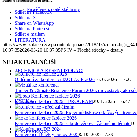
Sdílejte se sousedy, s přáteli…
Prověřené izolatérské firmy
Sdílet na Facebook
Sdílet na X
Share on WhatsApp
Sdílet na Pinterest
Sdílet e-mailem
LITERATURA
https://www.izolace.cz/wp-content/uploads/2018/07/izolace-logo_34
16:37:35
2020-03-20 16:37:35
PS IV – Ploché střechy – detaily
NEJAKTUÁLNĚJŠÍ
TECHNICKÁ ŘEŠENÍ IZOLACÍ
Ohlédnutí za konferencí IZOLACE 2026
16. 6. 2026 - 17:27
Timber & Climate Resilience Forum 2026: drevostavby ako súč
VÝUKA
Konference Izolace 2026 – PROGRAM
29. 1. 2026 - 16:47
Konference Izolace 2026: Expertní diskuse o klíčových trendec
Konference Izolace 2026 se bude věnovat žádanému tématu
10.
KONFERENCE
Konference Defekty budov 2025
8. 10. 2025 - 7:39