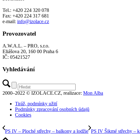
Tel.: +420 224 320 078
Fax: +420 224 317 681
e-mail:
info@izolace.cz
Provozovatel
A.W.A.L. – PRO, s.r.o.
Eliášova 20, 160 00 Praha 6
IČ: 05421527
Vyhledávání
2000–2022 © IZOLACE.CZ, realizace:
Mon Alba
Tiráž, podmínky užití
Podmínky zpracování osobních údajů
Cookies
PS IV – Ploché střechy – balkony a lodžie
PS IV Šikmé střechy – k