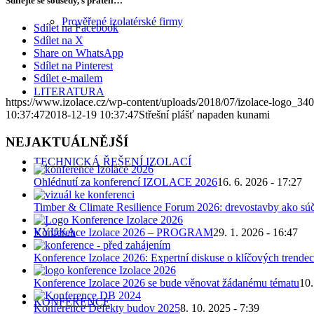
Sdílejte se sousedy, s přáteli…
Prověřené izolatérské firmy
Sdílet na Facebook
Sdílet na X
Share on WhatsApp
Sdílet na Pinterest
Sdílet e-mailem
LITERATURA
https://www.izolace.cz/wp-content/uploads/2018/07/izolace-logo_34
10:37:47
2018-12-19 10:37:47
Střešní plášť napaden kunami
NEJAKTUÁLNĚJŠÍ
TECHNICKÁ ŘEŠENÍ IZOLACÍ
Ohlédnutí za konferencí IZOLACE 2026
16. 6. 2026 - 17:27
Timber & Climate Resilience Forum 2026: drevostavby ako súč
VÝUKA
Konference Izolace 2026 – PROGRAM
29. 1. 2026 - 16:47
Konference Izolace 2026: Expertní diskuse o klíčových trendec
Konference Izolace 2026 se bude věnovat žádanému tématu
10.
KONFERENCE
Konference Defekty budov 2025
8. 10. 2025 - 7:39