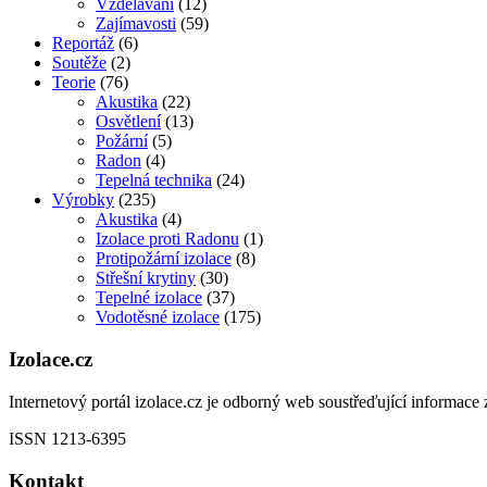
Vzdělávání
(12)
Zajímavosti
(59)
Reportáž
(6)
Soutěže
(2)
Teorie
(76)
Akustika
(22)
Osvětlení
(13)
Požární
(5)
Radon
(4)
Tepelná technika
(24)
Výrobky
(235)
Akustika
(4)
Izolace proti Radonu
(1)
Protipožární izolace
(8)
Střešní krytiny
(30)
Tepelné izolace
(37)
Vodotěsné izolace
(175)
Izolace.cz
Internetový portál izolace.cz je odborný web soustřeďující informace z
ISSN 1213-6395
Kontakt