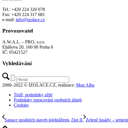
Tel.: +420 224 320 078
Fax: +420 224 317 681
e-mail:
info@izolace.cz
Provozovatel
A.W.A.L. – PRO, s.r.o.
Eliášova 20, 160 00 Praha 6
IČ: 05421527
Vyhledávání
2000–2022 © IZOLACE.CZ, realizace:
Mon Alba
Tiráž, podmínky užití
Podmínky zpracování osobních údajů
Cookies
Sanace spodních staveb injektážemi, část II.
Zelené fasády – semestr