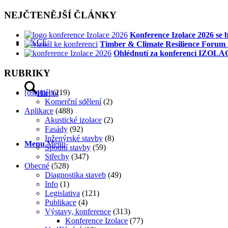
NEJČTENĚJŠÍ ČLÁNKY
Konference Izolace 2026 se
AKCE
Timber & Climate Resilience Forum 2
Ohlédnutí za konferencí IZOLA
RUBRIKY
[ostatní]
(219)
Hledat
Komerční sdělení
(2)
Aplikace
(488)
Akustické izolace
(2)
Fasády
(92)
Inženýrské stavby
(8)
Menu
Menu
Spodní stavby
(59)
Střechy
(347)
Obecné
(528)
Diagnostika staveb
(49)
Info
(1)
Legislativa
(121)
Publikace
(4)
Výstavy, konference
(313)
Konference Izolace
(77)