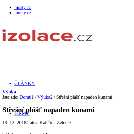
mosty.cz
tunely.cz
ČLÁNKY
Výuka
Jste zde:
Domů
1
/
Výuka
2
/
Střešní plášť napaden kunami
Střešní plášť napaden kunami
FIRMY
19. 12. 2018
/
autor:
Kateřina Zelená
/