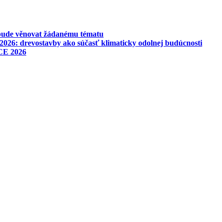
 bude věnovat žádanému tématu
026: drevostavby ako súčasť klimaticky odolnej budúcnosti
CE 2026