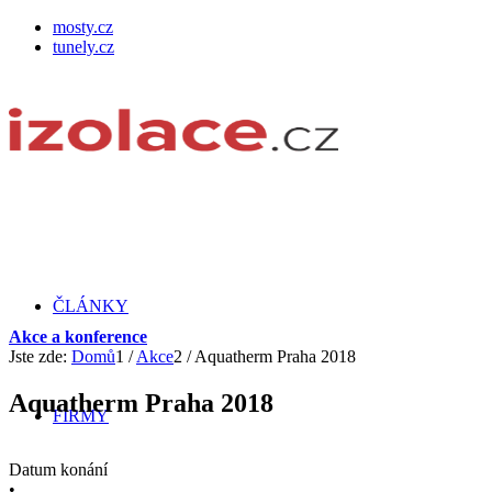
mosty.cz
tunely.cz
ČLÁNKY
Akce a konference
Jste zde:
Domů
1
/
Akce
2
/
Aquatherm Praha 2018
Aquatherm Praha 2018
FIRMY
Datum konání
•