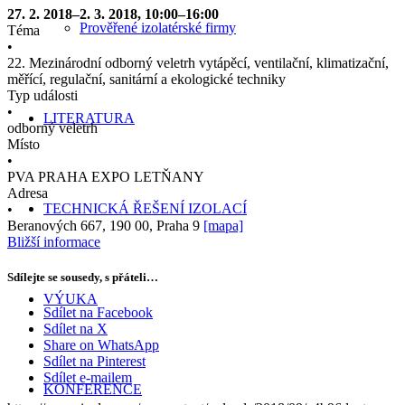
27. 2. 2018–2. 3. 2018, 10:00–16:00
Prověřené izolatérské firmy
Téma
•
22. Mezinárodní odborný veletrh vytápěcí, ventilační, klimatizační,
měřící, regulační, sanitární a ekologické techniky
Typ události
•
LITERATURA
odborný veletrh
Místo
•
PVA PRAHA EXPO LETŇANY
Adresa
TECHNICKÁ ŘEŠENÍ IZOLACÍ
•
Beranových 667, 190 00, Praha 9
[mapa]
Bližší informace
Sdílejte se sousedy, s přáteli…
VÝUKA
Sdílet na Facebook
Sdílet na X
Share on WhatsApp
Sdílet na Pinterest
Sdílet e-mailem
KONFERENCE