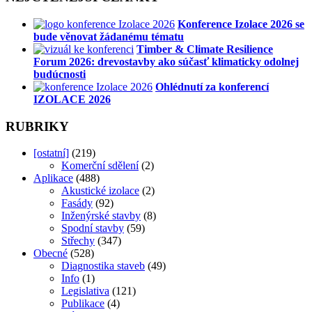
Konference Izolace 2026 se
bude věnovat žádanému tématu
Timber & Climate Resilience
Forum 2026: drevostavby ako súčasť klimaticky odolnej
budúcnosti
Ohlédnutí za konferencí
IZOLACE 2026
RUBRIKY
[ostatní]
(219)
Komerční sdělení
(2)
Aplikace
(488)
Akustické izolace
(2)
Fasády
(92)
Inženýrské stavby
(8)
Spodní stavby
(59)
Střechy
(347)
Obecné
(528)
Diagnostika staveb
(49)
Info
(1)
Legislativa
(121)
Publikace
(4)