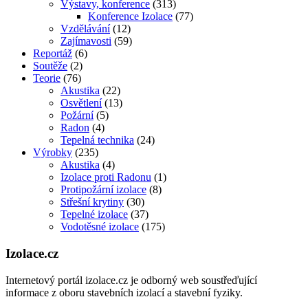
Výstavy, konference
(313)
Konference Izolace
(77)
Vzdělávání
(12)
Zajímavosti
(59)
Reportáž
(6)
Soutěže
(2)
Teorie
(76)
Akustika
(22)
Osvětlení
(13)
Požární
(5)
Radon
(4)
Tepelná technika
(24)
Výrobky
(235)
Akustika
(4)
Izolace proti Radonu
(1)
Protipožární izolace
(8)
Střešní krytiny
(30)
Tepelné izolace
(37)
Vodotěsné izolace
(175)
Izolace.cz
Internetový portál izolace.cz je odborný web soustřeďující
informace z oboru stavebních izolací a stavební fyziky.