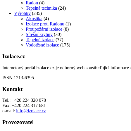
Radon
(4)
Tepelná technika
(24)
Výrobky
(235)
Akustika
(4)
Izolace proti Radonu
(1)
Protipožární izolace
(8)
Střešní krytiny
(30)
Tepelné izolace
(37)
Vodotěsné izolace
(175)
Izolace.cz
Internetový portál izolace.cz je odborný web soustřeďující informace z
ISSN 1213-6395
Kontakt
Tel.: +420 224 320 078
Fax: +420 224 317 681
e-mail:
info@izolace.cz
Provozovatel