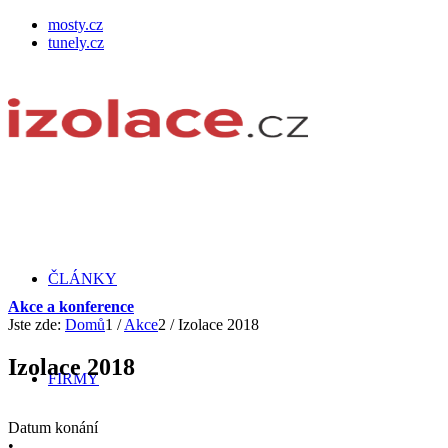
mosty.cz
tunely.cz
ČLÁNKY
Akce a konference
Jste zde:
Domů
1
/
Akce
2
/
Izolace 2018
Izolace 2018
FIRMY
Datum konání
•