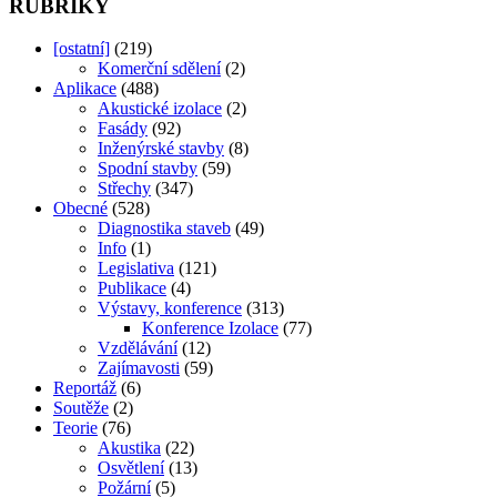
RUBRIKY
[ostatní]
(219)
Komerční sdělení
(2)
Aplikace
(488)
Akustické izolace
(2)
Fasády
(92)
Inženýrské stavby
(8)
Spodní stavby
(59)
Střechy
(347)
Obecné
(528)
Diagnostika staveb
(49)
Info
(1)
Legislativa
(121)
Publikace
(4)
Výstavy, konference
(313)
Konference Izolace
(77)
Vzdělávání
(12)
Zajímavosti
(59)
Reportáž
(6)
Soutěže
(2)
Teorie
(76)
Akustika
(22)
Osvětlení
(13)
Požární
(5)