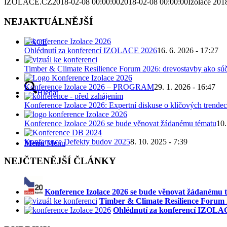
IZOLACE.CZ
2018-02-08 00:00:00
2018-02-08 00:00:00
Izolace 201
NEJAKTUÁLNĚJŠÍ
AKCE
Ohlédnutí za konferencí IZOLACE 2026
16. 6. 2026 - 17:27
Timber & Climate Resilience Forum 2026: drevostavby ako súč
Konference Izolace 2026 – PROGRAM
29. 1. 2026 - 16:47
Hledat
Konference Izolace 2026: Expertní diskuse o klíčových trendec
Konference Izolace 2026 se bude věnovat žádanému tématu
10.
Konference Defekty budov 2025
8. 10. 2025 - 7:39
Menu
Menu
NEJČTENĚJŠÍ ČLÁNKY
Konference Izolace 2026 se bude věnovat žádanému 
Timber & Climate Resilience Forum 2
Ohlédnutí za konferencí IZOLA