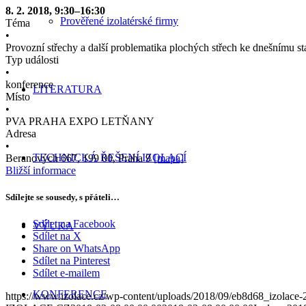
8. 2. 2018, 9:30–16:30
Prověřené izolatérské firmy
Téma
•
Provozní střechy a další problematika plochých střech ke dnešnímu s
Typ události
•
konference
LITERATURA
Místo
•
PVA PRAHA EXPO LETŇANY
Adresa
•
TECHNICKÁ ŘEŠENÍ IZOLACÍ
Beranových 667, 199 00, Praha 9
[mapa]
Bližší informace
Sdílejte se sousedy, s přáteli…
Sdílet na Facebook
VÝUKA
Sdílet na X
Share on WhatsApp
Sdílet na Pinterest
Sdílet e-mailem
KONFERENCE
https://www.izolace.cz/wp-content/uploads/2018/09/eb8d68_izolace