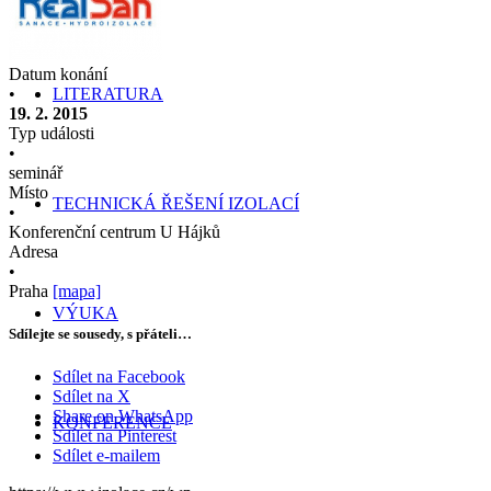
Datum konání
•
LITERATURA
19. 2. 2015
Typ události
•
seminář
Místo
TECHNICKÁ ŘEŠENÍ IZOLACÍ
•
Konferenční centrum U Hájků
Adresa
•
Praha
[mapa]
VÝUKA
Sdílejte se sousedy, s přáteli…
Sdílet na Facebook
Sdílet na X
Share on WhatsApp
KONFERENCE
Sdílet na Pinterest
Sdílet e-mailem