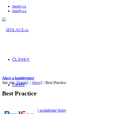
mosty.cz
tunely.cz
ČLÁNKY
Akce a konference
Jste zde:
Domů
1
/
Akce
2
/
Best Practice
FIRMY
Best Practice
Prověřené izolatérské firmy