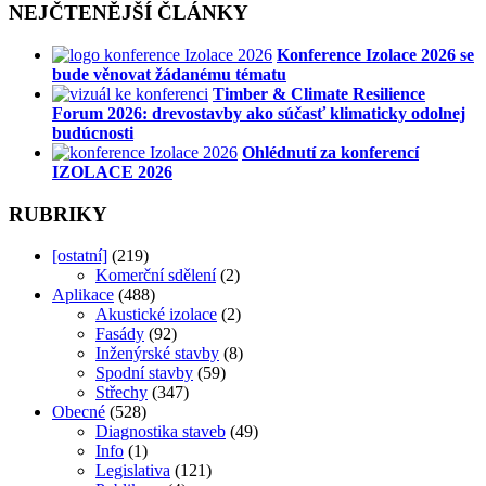
NEJČTENĚJŠÍ ČLÁNKY
Konference Izolace 2026 se
bude věnovat žádanému tématu
Timber & Climate Resilience
Forum 2026: drevostavby ako súčasť klimaticky odolnej
budúcnosti
Ohlédnutí za konferencí
IZOLACE 2026
RUBRIKY
[ostatní]
(219)
Komerční sdělení
(2)
Aplikace
(488)
Akustické izolace
(2)
Fasády
(92)
Inženýrské stavby
(8)
Spodní stavby
(59)
Střechy
(347)
Obecné
(528)
Diagnostika staveb
(49)
Info
(1)
Legislativa
(121)