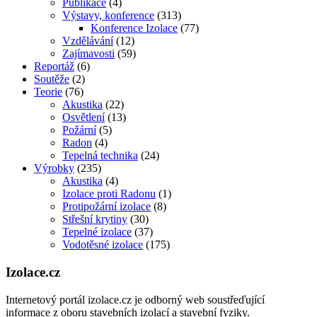
Publikace
(4)
Výstavy, konference
(313)
Konference Izolace
(77)
Vzdělávání
(12)
Zajímavosti
(59)
Reportáž
(6)
Soutěže
(2)
Teorie
(76)
Akustika
(22)
Osvětlení
(13)
Požární
(5)
Radon
(4)
Tepelná technika
(24)
Výrobky
(235)
Akustika
(4)
Izolace proti Radonu
(1)
Protipožární izolace
(8)
Střešní krytiny
(30)
Tepelné izolace
(37)
Vodotěsné izolace
(175)
Izolace.cz
Internetový portál izolace.cz je odborný web soustřeďující
informace z oboru stavebních izolací a stavební fyziky.