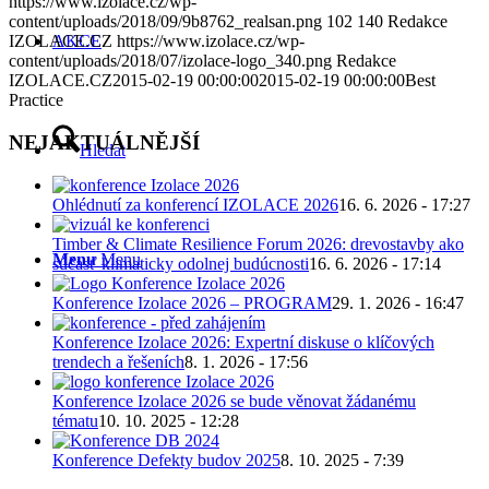
https://www.izolace.cz/wp-
content/uploads/2018/09/9b8762_realsan.png
102
140
Redakce
AKCE
IZOLACE.CZ
https://www.izolace.cz/wp-
content/uploads/2018/07/izolace-logo_340.png
Redakce
IZOLACE.CZ
2015-02-19 00:00:00
2015-02-19 00:00:00
Best
Practice
NEJAKTUÁLNĚJŠÍ
Hledat
Ohlédnutí za konferencí IZOLACE 2026
16. 6. 2026 - 17:27
Timber & Climate Resilience Forum 2026: drevostavby ako
Menu
Menu
súčasť klimaticky odolnej budúcnosti
16. 6. 2026 - 17:14
Konference Izolace 2026 – PROGRAM
29. 1. 2026 - 16:47
Konference Izolace 2026: Expertní diskuse o klíčových
trendech a řešeních
8. 1. 2026 - 17:56
Konference Izolace 2026 se bude věnovat žádanému
tématu
10. 10. 2025 - 12:28
Konference Defekty budov 2025
8. 10. 2025 - 7:39