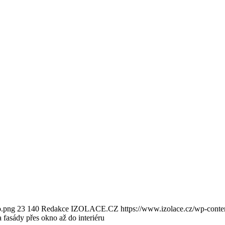
o.png
23
140
Redakce IZOLACE.CZ
https://www.izolace.cz/wp-conte
 fasády přes okno až do interiéru