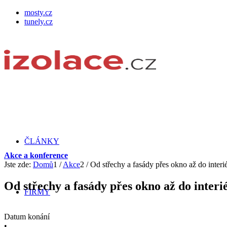
mosty.cz
tunely.cz
ČLÁNKY
Akce a konference
Jste zde:
Domů
1
/
Akce
2
/
Od střechy a fasády přes okno až do interi
Od střechy a fasády přes okno až do interi
FIRMY
Datum konání
•