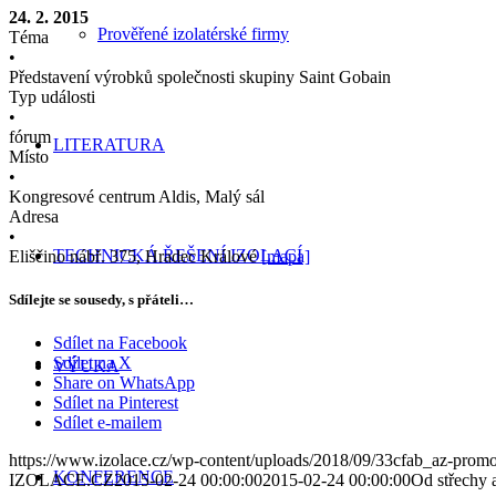
24. 2. 2015
Prověřené izolatérské firmy
Téma
•
Představení výrobků společnosti skupiny Saint Gobain
Typ události
•
fórum
LITERATURA
Místo
•
Kongresové centrum Aldis, Malý sál
Adresa
•
TECHNICKÁ ŘEŠENÍ IZOLACÍ
Eliščino nábř. 375, Hradec Králové
[mapa]
Sdílejte se sousedy, s přáteli…
Sdílet na Facebook
Sdílet na X
VÝUKA
Share on WhatsApp
Sdílet na Pinterest
Sdílet e-mailem
https://www.izolace.cz/wp-content/uploads/2018/09/33cfab_az-prom
KONFERENCE
IZOLACE.CZ
2015-02-24 00:00:00
2015-02-24 00:00:00
Od střechy a