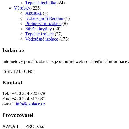
Tepelná technika
(24)
Výrobky
(235)
Akustika
(4)
Izolace proti Radonu
(1)
Protipožární izolace
(8)
Střešní krytiny
(30)
Tepelné izolace
(37)
Vodotěsné izolace
(175)
Izolace.cz
Internetový portál izolace.cz je odborný web soustřeďující informace z
ISSN 1213-6395
Kontakt
Tel.: +420 224 320 078
Fax: +420 224 317 681
e-mail:
info@izolace.cz
Provozovatel
A.W.A.L. – PRO, s.r.o.