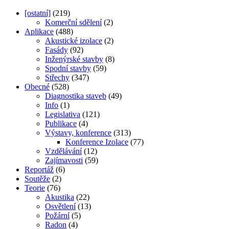
[ostatní]
(219)
Komerční sdělení
(2)
Aplikace
(488)
Akustické izolace
(2)
Fasády
(92)
Inženýrské stavby
(8)
Spodní stavby
(59)
Střechy
(347)
Obecné
(528)
Diagnostika staveb
(49)
Info
(1)
Legislativa
(121)
Publikace
(4)
Výstavy, konference
(313)
Konference Izolace
(77)
Vzdělávání
(12)
Zajímavosti
(59)
Reportáž
(6)
Soutěže
(2)
Teorie
(76)
Akustika
(22)
Osvětlení
(13)
Požární
(5)
Radon
(4)