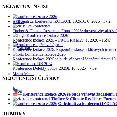
NEJAKTUÁLNĚJŠÍ
Ohlédnutí za konferencí IZOLACE 2026
16. 6. 2026 - 17:27
AKCE
Timber & Climate Resilience Forum 2026: drevostavby ako súč
Konference Izolace 2026 – PROGRAM
29. 1. 2026 - 16:47
Hledat
Konference Izolace 2026: Expertní diskuse o klíčových trendec
Konference Izolace 2026 se bude věnovat žádanému tématu
10.
Konference Defekty budov 2025
8. 10. 2025 - 7:39
Menu
Menu
NEJČTENĚJŠÍ ČLÁNKY
Konference Izolace 2026 se bude věnovat žádanému 
Timber & Climate Resilience Forum 2
Ohlédnutí za konferencí IZOLA
RUBRIKY