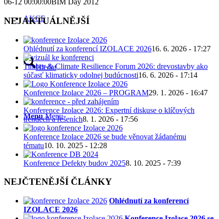
06-12 00:00:00
BIM Day 2012
AKCE
NEJAKTUÁLNĚJŠÍ
Ohlédnutí za konferencí IZOLACE 2026
16. 6. 2026 - 17:27
Timber & Climate Resilience Forum 2026: drevostavby ako
Hledat
súčasť klimaticky odolnej budúcnosti
16. 6. 2026 - 17:14
Konference Izolace 2026 – PROGRAM
29. 1. 2026 - 16:47
Konference Izolace 2026: Expertní diskuse o klíčových
Menu
Menu
trendech a řešeních
8. 1. 2026 - 17:56
Konference Izolace 2026 se bude věnovat žádanému
tématu
10. 10. 2025 - 12:28
Konference Defekty budov 2025
8. 10. 2025 - 7:39
NEJČTENĚJŠÍ ČLÁNKY
Ohlédnutí za konferencí
IZOLACE 2026
Konference Izolace 2026 se