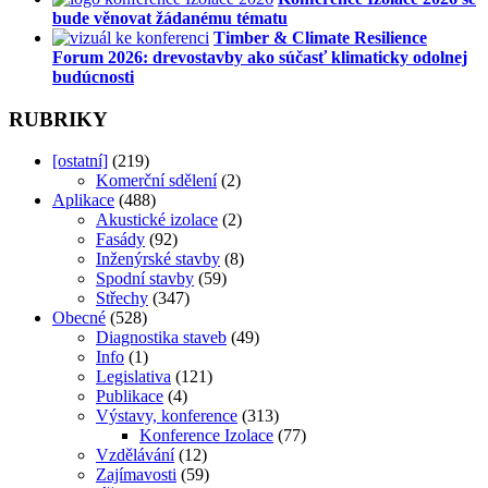
bude věnovat žádanému tématu
Timber & Climate Resilience
Forum 2026: drevostavby ako súčasť klimaticky odolnej
budúcnosti
RUBRIKY
[ostatní]
(219)
Komerční sdělení
(2)
Aplikace
(488)
Akustické izolace
(2)
Fasády
(92)
Inženýrské stavby
(8)
Spodní stavby
(59)
Střechy
(347)
Obecné
(528)
Diagnostika staveb
(49)
Info
(1)
Legislativa
(121)
Publikace
(4)
Výstavy, konference
(313)
Konference Izolace
(77)
Vzdělávání
(12)
Zajímavosti
(59)