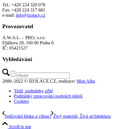
Tel.: +420 224 320 078
Fax: +420 224 317 681
e-mail:
info@izolace.cz
Provozovatel
A.W.A.L. – PRO, s.r.o.
Eliášova 20, 160 00 Praha 6
IČ: 05421527
Vyhledávání
2000–2022 © IZOLACE.CZ, realizace:
Mon Alba
Tiráž, podmínky užití
Podmínky zpracování osobních údajů
Cookies
Snižování hluku a vibrací
Živý materiál, Živá architektura
Scroll to top