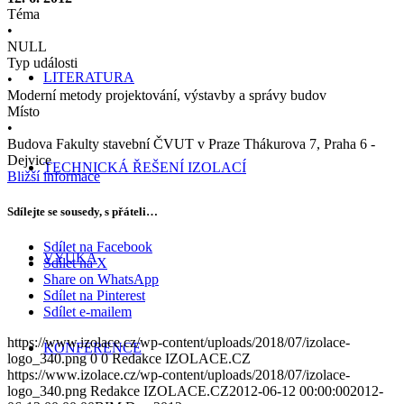
Téma
•
NULL
Typ události
LITERATURA
•
Moderní metody projektování, výstavby a správy budov
Místo
•
Budova Fakulty stavební ČVUT v Praze Thákurova 7, Praha 6 -
Dejvice
TECHNICKÁ ŘEŠENÍ IZOLACÍ
Bližší informace
Sdílejte se sousedy, s přáteli…
Sdílet na Facebook
VÝUKA
Sdílet na X
Share on WhatsApp
Sdílet na Pinterest
Sdílet e-mailem
https://www.izolace.cz/wp-content/uploads/2018/07/izolace-
KONFERENCE
logo_340.png
0
0
Redakce IZOLACE.CZ
https://www.izolace.cz/wp-content/uploads/2018/07/izolace-
logo_340.png
Redakce IZOLACE.CZ
2012-06-12 00:00:00
2012-