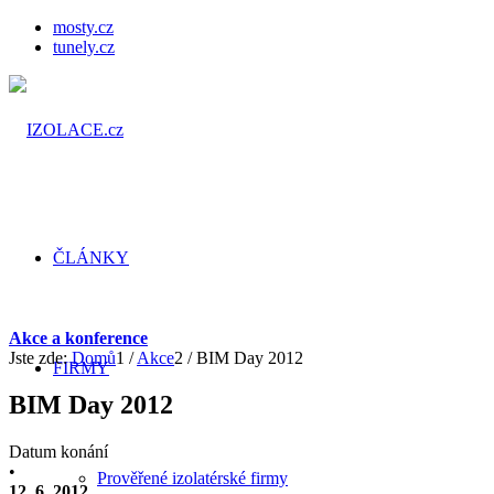
mosty.cz
tunely.cz
ČLÁNKY
Akce a konference
Jste zde:
Domů
1
/
Akce
2
/
BIM Day 2012
FIRMY
BIM Day 2012
Datum konání
•
Prověřené izolatérské firmy
12. 6. 2012