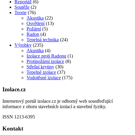
Reportáž
(6)
Soutěže
(2)
Teorie
(76)
Akustika
(22)
Osvětlení
(13)
Požární
(5)
Radon
(4)
Tepelná technika
(24)
Výrobky
(235)
Akustika
(4)
Izolace proti Radonu
(1)
Protipožární izolace
(8)
Střešní krytiny
(30)
Tepelné izolace
(37)
Vodotěsné izolace
(175)
Izolace.cz
Internetový portál izolace.cz je odborný web soustřeďující
informace z oboru stavebních izolací a stavební fyziky.
ISSN 1213-6395
Kontakt