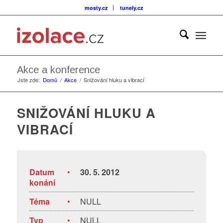
mosty.cz
tunely.cz
Akce a konference
Jste zde:
Domů
/
Akce
/
Snižování hluku a vibrací
SNIŽOVÁNÍ HLUKU A
VIBRACÍ
Datum
•
30. 5. 2012
konání
Téma
•
NULL
Typ
•
NULL