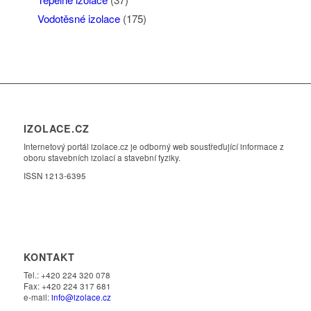
Vodotěsné izolace
(175)
IZOLACE.CZ
Internetový portál izolace.cz je odborný web soustřeďující informace z
oboru stavebních izolací a stavební fyziky.
ISSN 1213-6395
KONTAKT
Tel.: +420 224 320 078
Fax: +420 224 317 681
e-mail:
info@izolace.cz