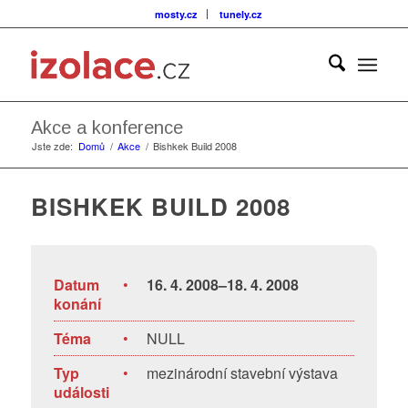
mosty.cz
tunely.cz
Akce a konference
Jste zde:
Domů
/
Akce
/
Bishkek Build 2008
BISHKEK BUILD 2008
Datum
•
16. 4. 2008–18. 4. 2008
konání
Téma
•
NULL
Typ
•
mezinárodní stavební výstava
události