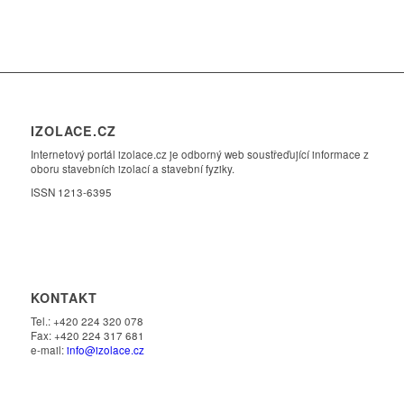
IZOLACE.CZ
Internetový portál izolace.cz je odborný web soustřeďující informace z
oboru stavebních izolací a stavební fyziky.
ISSN 1213-6395
KONTAKT
Tel.: +420 224 320 078
Fax: +420 224 317 681
e-mail:
info@izolace.cz