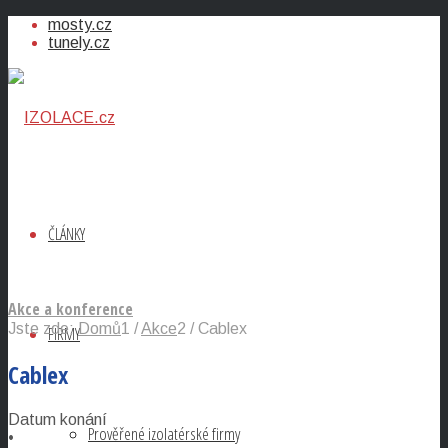
mosty.cz
tunely.cz
ČLÁNKY
Akce a konference
Jste zde:
Domů
1
/
Akce
2
/
Cablex
FIRMY
Cablex
Datum konání
Prověřené izolatérské firmy
•