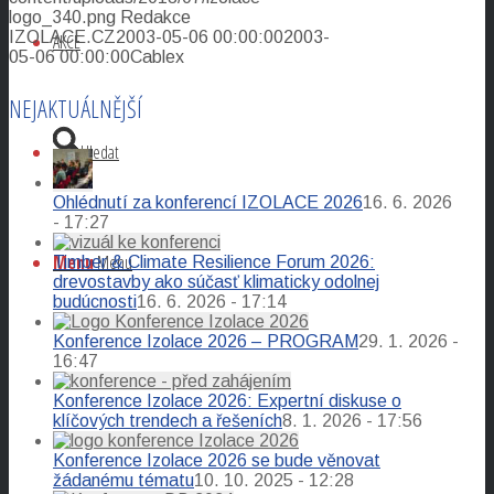
logo_340.png
Redakce
IZOLACE.CZ
2003-05-06 00:00:00
2003-
AKCE
05-06 00:00:00
Cablex
NEJAKTUÁLNĚJŠÍ
Hledat
Ohlédnutí za konferencí IZOLACE 2026
16. 6. 2026
- 17:27
Menu
Menu
Timber & Climate Resilience Forum 2026:
drevostavby ako súčasť klimaticky odolnej
budúcnosti
16. 6. 2026 - 17:14
Konference Izolace 2026 – PROGRAM
29. 1. 2026 -
16:47
Konference Izolace 2026: Expertní diskuse o
klíčových trendech a řešeních
8. 1. 2026 - 17:56
Konference Izolace 2026 se bude věnovat
žádanému tématu
10. 10. 2025 - 12:28