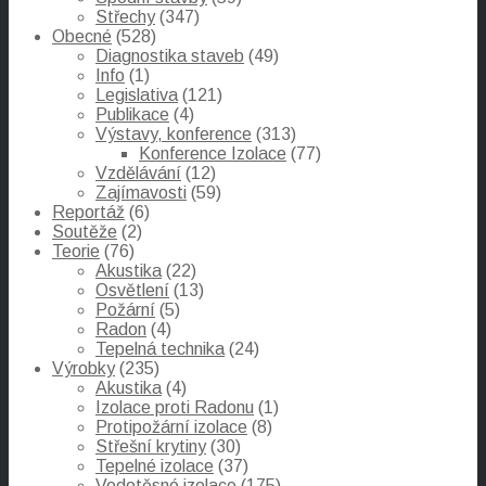
Střechy
(347)
Obecné
(528)
Diagnostika staveb
(49)
Info
(1)
Legislativa
(121)
Publikace
(4)
Výstavy, konference
(313)
Konference Izolace
(77)
Vzdělávání
(12)
Zajímavosti
(59)
Reportáž
(6)
Soutěže
(2)
Teorie
(76)
Akustika
(22)
Osvětlení
(13)
Požární
(5)
Radon
(4)
Tepelná technika
(24)
Výrobky
(235)
Akustika
(4)
Izolace proti Radonu
(1)
Protipožární izolace
(8)
Střešní krytiny
(30)
Tepelné izolace
(37)
Vodotěsné izolace
(175)