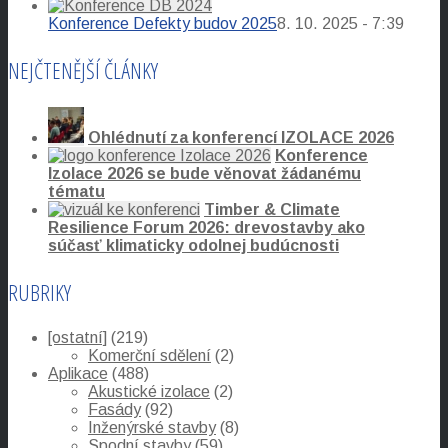
Konference Defekty budov 2025
8. 10. 2025 - 7:39
NEJČTENĚJŠÍ ČLÁNKY
Ohlédnutí za konferencí IZOLACE 2026
Konference
Izolace 2026 se bude věnovat žádanému
tématu
Timber & Climate
Resilience Forum 2026: drevostavby ako
súčasť klimaticky odolnej budúcnosti
RUBRIKY
[ostatní]
(219)
Komerční sdělení
(2)
Aplikace
(488)
Akustické izolace
(2)
Fasády
(92)
Inženýrské stavby
(8)
Spodní stavby
(59)