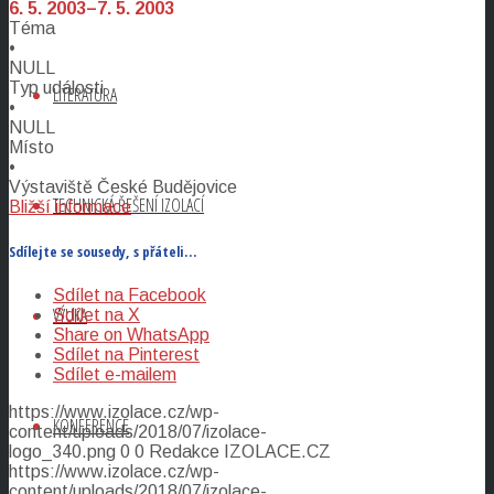
6. 5. 2003–7. 5. 2003
Téma
•
NULL
Typ události
LITERATURA
•
NULL
Místo
•
Výstaviště České Budějovice
TECHNICKÁ ŘEŠENÍ IZOLACÍ
Bližší informace
Sdílejte se sousedy, s přáteli…
Sdílet na Facebook
VÝUKA
Sdílet na X
Share on WhatsApp
Sdílet na Pinterest
Sdílet e-mailem
https://www.izolace.cz/wp-
KONFERENCE
content/uploads/2018/07/izolace-
logo_340.png
0
0
Redakce IZOLACE.CZ
https://www.izolace.cz/wp-
content/uploads/2018/07/izolace-